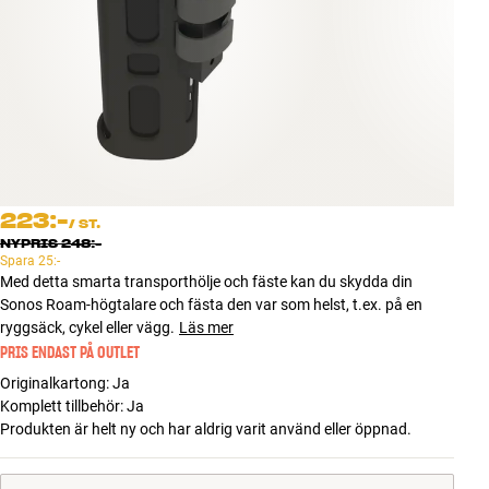
Tillbehör
INSPIRATION
MÄRKEN
NYHETER
223:-
/
ST.
ERBJUDANDEN
NYPRIS
248:-
Spara
25:-
Med detta smarta transporthölje och fäste kan du skydda din
Hitta Butik
Sonos Roam-högtalare och fästa den var som helst, t.ex. på en
Kundtjänst
ryggsäck, cykel eller vägg.
Läs mer
Logga in
PRIS ENDAST PÅ OUTLET
Kundtjänst
Originalkartong
:
Ja
Bygg med ljud
Komplett tillbehör
:
Ja
Företag
Produkten är helt ny och har aldrig varit använd eller öppnad.