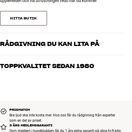
upplevelsen och ha utrustningen redo när du kommer
3
1
2
0
HITTA BUTIK
1
1
RÅDGIVNING DU KAN LITA PÅ
Våra medarbetare är riktiga entusiaster som kan produkterna och
brinner för riktigt bra ljud – både till musik och hemmabio. Berätta
TOPPKVALITET SEDAN 1980
vad du drömmer om, så hjälper vi dig att hitta den lösning som
passar just dig och din budget
Alla HiFi Klubbens produkter för musik, hemmabio och TV är
noggrant utvalda och byggda för att hålla i många år. Bra för både
plånboken och miljön.
BOKA EN EXPERT
PRISMATCH
Bra ljud ska inte kosta mer. Hos oss får du rådgivning från experter
som en del av priset.
3 ÅRS MEDLEMSGARANTI
Som medlem i kundklubben får du 1 års extra garanti på dina hi-fi-köp.