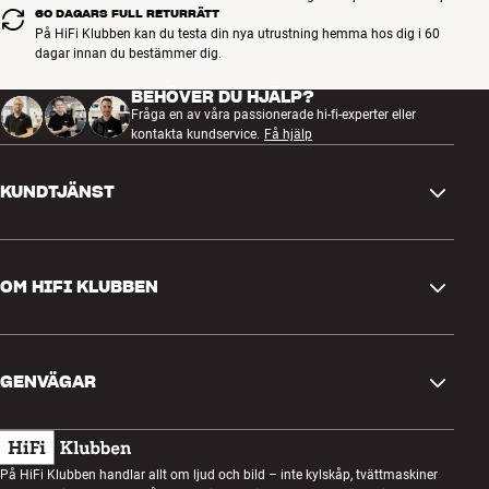
60 DAGARS FULL RETURRÄTT
På HiFi Klubben kan du testa din nya utrustning hemma hos dig i 60
dagar innan du bestämmer dig.
BEHÖVER DU HJÄLP?
Fråga en av våra passionerade hi-fi-experter eller
kontakta kundservice.
Få hjälp
KUNDTJÄNST
Kontakta oss
OM HIFI KLUBBEN
Frågor och svar
Retur och reklamation
Hitta butik
Ångra beställning
GENVÄGAR
Om oss
Leverans
Kundklubb
Presentkort
Köpvillkor
Lyssnarkväll
På HiFi Klubben handlar allt om ljud och bild – inte kylskåp, tvättmaskiner