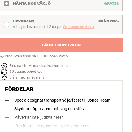
HÄMTA HOS VÄXJÖ
GRATIS
LEVERANS
FRÅN 69:-
I lager. Leveranstid 1-2 dagar.
Se leveransmetoder
I lager. Leveranstid 1-2 dagar
LÄGG I KUNDVAGN
Produkten finns på HiFi Klubben Växjö
Prismatch - Vi matchar konkurrenterna
60 dagars öppet köp
3 års medlemsgaranti
FÖRDELAR
Specialdesignat transporthölje/fäste till Sonos Roam
Skyddar högtalaren mot slag och stötar
Påverkar inte ljudkvaliteten
Kan fästas på ryggsäck, cykel, vägg m.m.