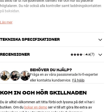
du alltid får ut full ljudkvalitet oavsett var och hur du placerar
högtalaren. Du når också alla kontroller samt laddningskontakten
på baksidan.
Karbinhake och två separata fästen medföljer, så du har alla
Läs mer
möjligheter att montera Sonos Roam på ryggsäcken, cykeln,
väggen eller något annat ställe. Via två skåror i höljet kan du också
fästa högtalaren med remmar. Flexson SR-MTC Mountable Travel
TEKNISKA SPECIFIKATIONER
Cover är kort sagt det perfekta tillbehöret till din Sonos Roam.
RECENSIONER
(
7
)
Flexson SR-MTC Mountable Travel Cover finns med svart finish.
4.1
GENERELLA EGENSKAPER
Hölje/fäste till Sonos Roam
Karbinhake och två monteringsfästen medföljer
BEHÖVER DU HJÄLP?
4.1
Fri tillgång till laddningskontakt (måste dock monteras av för
Fråga en av våra passionerade hi-fi-experter
trådlös laddning)
eller kontakta kundservice.
Få hjälp
Material: plast, karbinhake i metall
7 recensioner
Mått: 6,9 x 17,6 x 8,0 cm (BxHxD)
KOM IN OCH HÖR SKILLNADEN
Färg: Svart
Du är alltid välkommen att titta förbi och lyssna på det vi har i
5
5
butiken. Om du
bokar en demo
ser vi till att göra lite extra av
4
0