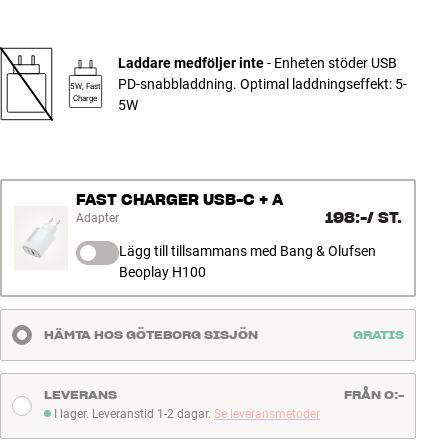
Laddare medföljer inte
- Enheten stöder USB
PD-snabbladdning. Optimal laddningseffekt: 5-
5W, Fast
Charge
5W
FAST CHARGER USB-C + A
198:-
/
ST.
Adapter
Lägg till tillsammans med Bang & Olufsen
Beoplay H100
HÄMTA HOS GÖTEBORG SISJÖN
GRATIS
LEVERANS
FRÅN 0:-
I lager. Leveranstid 1-2 dagar.
Se leveransmetoder
I lager. Leveranstid 1-2 dagar