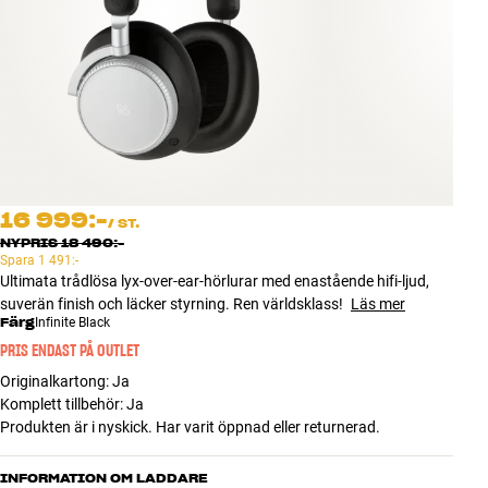
Tillbehör
INSPIRATION
MÄRKEN
NYHETER
16 999:-
/
ST.
ERBJUDANDEN
NYPRIS
18 490:-
Spara
1 491:-
Ultimata trådlösa lyx-over-ear-hörlurar med enastående hifi-ljud,
Hitta Butik
suverän finish och läcker styrning. Ren världsklass!
Läs mer
Kundtjänst
Färg
Infinite Black
Logga in
PRIS ENDAST PÅ OUTLET
Kundtjänst
Originalkartong
:
Ja
Bygg med ljud
Komplett tillbehör
:
Ja
Företag
Produkten är i nyskick. Har varit öppnad eller returnerad.
INFORMATION OM LADDARE