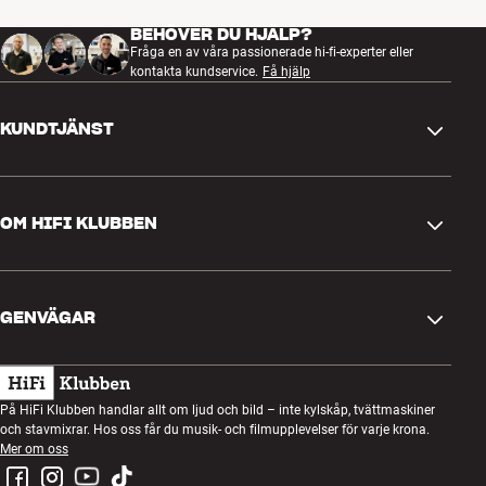
BEHÖVER DU HJÄLP?
Fråga en av våra passionerade hi-fi-experter eller
kontakta kundservice.
Få hjälp
KUNDTJÄNST
Kontakta oss
OM HIFI KLUBBEN
Frågor och svar
Retur och reklamation
Hitta butik
Ångra beställning
GENVÄGAR
Om oss
Leverans
Kundklubb
Presentkort
Köpvillkor
Lyssnarkväll
På HiFi Klubben handlar allt om ljud och bild – inte kylskåp, tvättmaskiner
Bygg med ljud
och stavmixrar. Hos oss får du musik- och filmupplevelser för varje krona.
Integritetspolicy
Tävlingar
Mer om oss
Montering och installation