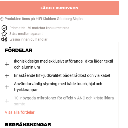
LÄGG I KUNDVAGN
Produkten finns på HiFi Klubben Göteborg Sisjön
Prismatch - Vi matchar konkurrenterna
3 års medlemsgaranti
Lyssna innan du handlar
FÖRDELAR
Ikonisk design med exklusivt utförande i äkta läder, textil
och aluminium
Enastående hifi-ljudkvalitet både trådlöst och via kabel
Användarvänlig styrning med både touch, hjul och
tryckknappar
10 inbyggda mikrofoner för effektiv ANC och kristallklara
samtal
Visa alla fördelar
BEGRÄNSNINGAR