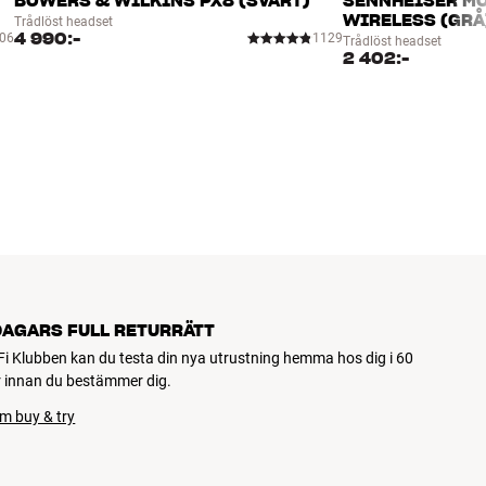
BOWERS & WILKINS PX8 (SVART)
SENNHEISER M
WIRELESS (GRÅ
Trådlöst headset
4 990:-
06
1129
Trådlöst headset
2 402:-
DAGARS FULL RETURRÄTT
Fi Klubben kan du testa din nya utrustning hemma hos dig i 60
 innan du bestämmer dig.
m buy & try