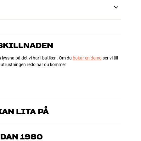
 SKILLNADEN
h lyssna på det vi har i butiken. Om du
bokar en demo
ser vi till
ha utrustningen redo när du kommer
AN LITA PÅ
som kan produkterna och brinner för riktigt bra ljud – både till
mmer om, så hjälper vi dig att hitta den lösning som passar
EDAN 1980