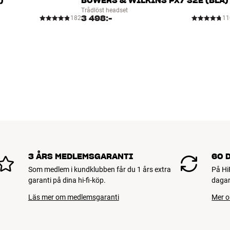
)
BOWERS & WILKINS PX7 S2E (BLÅ)
Trådlöst headset
3 498:-
182
11
3 ÅRS MEDLEMSGARANTI
60 
Som medlem i kundklubben får du 1 års extra
På Hi
garanti på dina hi-fi-köp.
dagar
Läs mer om medlemsgaranti
Mer o