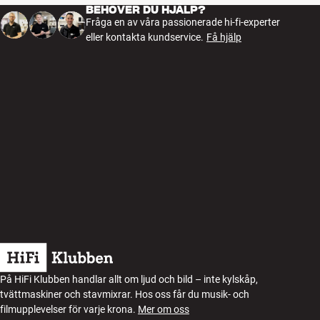
BEHÖVER DU HJÄLP?
Fråga en av våra passionerade hi-fi-experter
eller kontakta kundservice.
Få hjälp
På HiFi Klubben handlar allt om ljud och bild – inte kylskåp,
tvättmaskiner och stavmixrar. Hos oss får du musik- och
filmupplevelser för varje krona.
Mer om oss