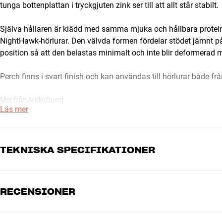
tunga bottenplattan i tryckgjuten zink ser till att allt står stabilt.
Själva hållaren är klädd med samma mjuka och hållbara protei
NightHawk-hörlurar. Den välvda formen fördelar stödet jämnt på 
position så att den belastas minimalt och inte blir deformerad 
Perch finns i svart finish och kan användas till hörlurar både 
Mer från AudioQuest
Läs mer
TEKNISKA SPECIFIKATIONER
RECENSIONER
DIMENSIONER OCH DESIGN
Färg
Svart
Vikt (kg)
0,69