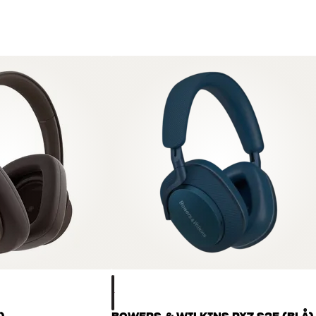
Alla HiFi Klubbens produkter för musik
hålla i många år. Bra för både plånboke
BOKA EN EXPERT