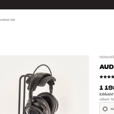
ÖR
Hörlursti
AUD
1 19
Exklusivt
säkert. N
H