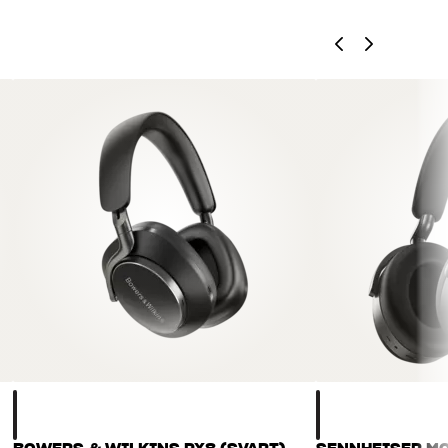
, hemmabio och TV är noggrant utvalda och byggda för att
n och miljön.