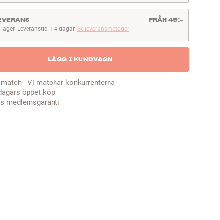
EVERANS
FRÅN 49:-
I lager. Leveranstid 1-4 dagar.
Se leveransmetoder
lager. Leveranstid 1-4 dagar
LÄGG I KUNDVAGN
smatch - Vi matchar konkurrenterna
dagars öppet köp
rs medlemsgaranti