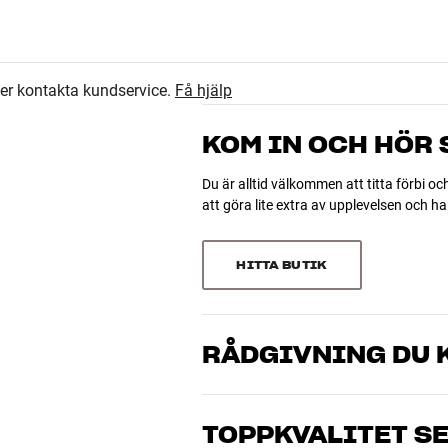
28
d x djup)
4.8
4
ler kontakta kundservice.
Få hjälp
2
34 recensioner
0
KOM IN OCH HÖR
0
Du är alltid välkommen att titta förbi oc
att göra lite extra av upplevelsen och 
Sortera efter
HITTA BUTIK
RÅDGIVNING DU K
Våra medarbetare är riktiga entusiaster 
musik och hemmabio. Berätta vad du drö
TOPPKVALITET S
just dig och din budget