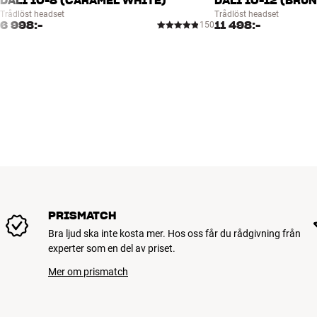
DALI IO-8 (CARAMEL WHITE)
DALI IO-12 (BRUN
Trådlöst headset
Trådlöst headset
6 998:-
11 498:-
150
PRISMATCH
Bra ljud ska inte kosta mer. Hos oss får du rådgivning från
experter som en del av priset.
Mer om prismatch