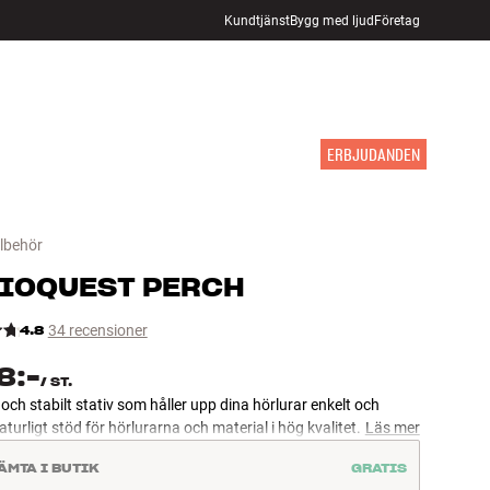
Kundtjänst
Bygg med ljud
Företag
HITTA BUTIK
LOGGA IN
KUNDVAGN
INSPIRATION
MÄRKEN
NYHETER
ERBJUDANDEN
llbehör
IOQUEST
PERCH
4.8
34 recensioner
8:-
/
ST.
 och stabilt stativ som håller upp dina hörlurar enkelt och
aturligt stöd för hörlurarna och material i hög kvalitet.
Läs mer
ÄMTA I BUTIK
GRATIS