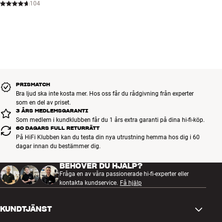
104
PRISMATCH
Bra ljud ska inte kosta mer. Hos oss får du rådgivning från experter
som en del av priset.
3 ÅRS MEDLEMSGARANTI
Som medlem i kundklubben får du 1 års extra garanti på dina hi-fi-köp.
60 DAGARS FULL RETURRÄTT
På HiFi Klubben kan du testa din nya utrustning hemma hos dig i 60
dagar innan du bestämmer dig.
BEHÖVER DU HJÄLP?
Fråga en av våra passionerade hi-fi-experter eller
kontakta kundservice.
Få hjälp
KUNDTJÄNST