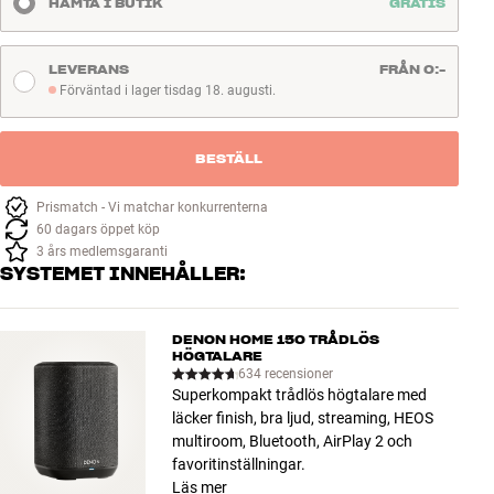
HÄMTA I BUTIK
GRATIS
LEVERANS
FRÅN 0:-
Förväntad i lager tisdag 18. augusti.
Förväntad i lager tisdag 18. augusti.
BESTÄLL
Prismatch - Vi matchar konkurrenterna
60 dagars öppet köp
3 års medlemsgaranti
SYSTEMET INNEHÅLLER:
DENON HOME 150 TRÅDLÖS
HÖGTALARE
634 recensioner
Superkompakt trådlös högtalare med
läcker finish, bra ljud, streaming, HEOS
multiroom, Bluetooth, AirPlay 2 och
favoritinställningar.
Läs mer