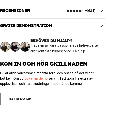
om du kompletterar med en trådlös Denon Home-subbas (köps
separat) har du en komplett trådlös stereoanläggning som utan
RECENSIONER
(
634
)
4.6
problem kan fylla ett mindre vardagsrum med bra stereoljud. Tack
vare det exklusiva utförandet i ljust eller mörkt tyg hittar du lätt en
placering som gör både högtalaren och inredningen full rättvisa.
GRATIS DEMONSTRATION
4.6
BEHÖVER DU HJÄLP?
634 recensioner
Fråga en av våra passionerade hi-fi-experter
eller kontakta kundservice.
Få hjälp
5
465
KOM IN OCH HÖR SKILLNADEN
4
127
Du är alltid välkommen att titta förbi och lyssna på det vi har i
3
33
butiken. Om du
bokar en demo
ser vi till att göra lite extra av
2
2
upplevelsen och ha utrustningen redo när du kommer
1
7
HITTA BUTIK
Sortera efter