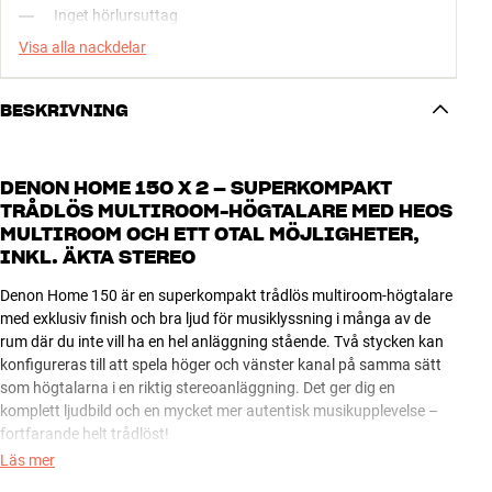
Inget hörlursuttag
Visa alla nackdelar
BESKRIVNING
DENON HOME 150 X 2 – SUPERKOMPAKT
TRÅDLÖS MULTIROOM-HÖGTALARE MED HEOS
MULTIROOM OCH ETT OTAL MÖJLIGHETER,
INKL. ÄKTA STEREO
Denon Home 150 är en superkompakt trådlös multiroom-högtalare
med exklusiv finish och bra ljud för musiklyssning i många av de
rum där du inte vill ha en hel anläggning stående. Två stycken kan
konfigureras till att spela höger och vänster kanal på samma sätt
som högtalarna i en riktig stereoanläggning. Det ger dig en
komplett ljudbild och en mycket mer autentisk musikupplevelse –
fortfarande helt trådlöst!
Läs mer
Med den här lösningen har du säkerställt mängder av välljud, och