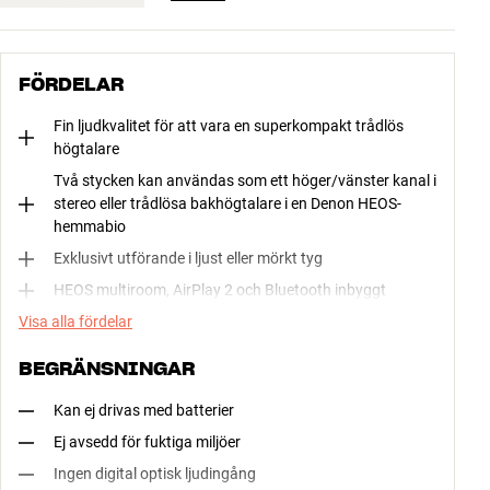
FÖRDELAR
Fin ljudkvalitet för att vara en superkompakt trådlös
högtalare
Två stycken kan användas som ett höger/vänster kanal i
stereo eller trådlösa bakhögtalare i en Denon HEOS-
hemmabio
Exklusivt utförande i ljust eller mörkt tyg
HEOS multiroom, AirPlay 2 och Bluetooth inbyggt
Visa alla fördelar
BEGRÄNSNINGAR
Kan ej drivas med batterier
Ej avsedd för fuktiga miljöer
Ingen digital optisk ljudingång