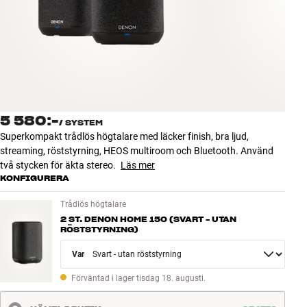
Tillbehör
INSPIRATION
MÄRKEN
NYHETER
5 580:-
/
SYSTEM
Superkompakt trådlös högtalare med läcker finish, bra ljud,
ERBJUDANDEN
streaming, röststyrning, HEOS multiroom och Bluetooth. Använd
två stycken för äkta stereo.
Läs mer
KONFIGURERA
Hitta Butik
Kundtjänst
Trådlös högtalare
Logga in
2 ST. DENON HOME 150 (SVART - UTAN
Kundtjänst
RÖSTSTYRNING)
Bygg med ljud
Variant
Företag
Förväntad i lager tisdag 18. augusti.