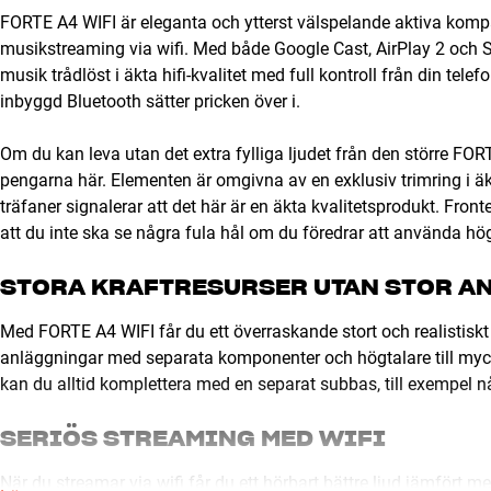
FORTE A4 WIFI är eleganta och ytterst välspelande aktiva komp
musikstreaming via wifi. Med både Google Cast, AirPlay 2 och Sp
musik trådlöst i äkta hifi-kvalitet med full kontroll från din tel
inbyggd Bluetooth sätter pricken över i.
Om du kan leva utan det extra fylliga ljudet från den större FOR
pengarna här. Elementen är omgivna av en exklusiv trimring i äkt
träfaner signalerar att det här är en äkta kvalitetsprodukt. Fro
att du inte ska se några fula hål om du föredrar att använda hö
STORA KRAFTRESURSER UTAN STOR A
Med FORTE A4 WIFI får du ett överraskande stort och realistiskt 
anläggningar med separata komponenter och högtalare till myck
kan du alltid komplettera med en separat subbas, till exempel 
SERIÖS STREAMING MED WIFI
När du streamar via wifi får du ett hörbart bättre ljud jämfört 