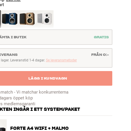
art
ÄMTA I BUTIK
GRATIS
EVERANS
FRÅN 0:-
I lager. Leveranstid 1-4 dagar.
Se leveransmetoder
lager. Leveranstid 1-4 dagar
LÄGG I KUNDVAGN
smatch - Vi matchar konkurrenterna
dagars öppet köp
rs medlemsgaranti
KTEN INGÅR I ETT SYSTEM/PAKET
FORTE A4 WIFI + MALMO