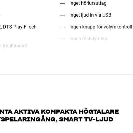
Inget hörlursuttag
)
Inget ljud in via USB
t, DTS Play-Fi och
Ingen knapp för volymkontroll
Ingen röststyrning
um (multiroom)
ANTA AKTIVA KOMPAKTA HÖGTALARE
VSPELARINGÅNG, SMART TV-LJUD