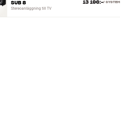
13 196:-
SUB 8
/
SYSTEM
Stereoanläggning till TV