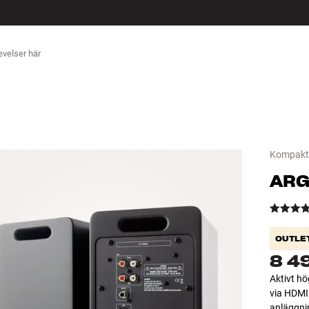
ÖR
Kompakth
ARG
OUTLE
8 4
Aktivt hö
via HDMI
anläggni