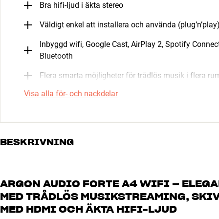
Bra hifi-ljud i äkta stereo
Väldigt enkel att installera och använda (plug’n’play
Inbyggd wifi, Google Cast, AirPlay 2, Spotify Connec
Bluetooth
Flera smarta möjligheter för trådlös musik i flera r
Visa alla för- och nackdelar
BESKRIVNING
ARGON AUDIO FORTE A4 WIFI – ELEG
MED TRÅDLÖS MUSIKSTREAMING, SKI
MED HDMI OCH ÄKTA HIFI-LJUD