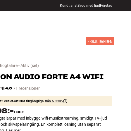
Kundtjänst
Bygg med ljud
Företag
HITTA BUTIK
LOGGA IN
KUNDVAGN
INSPIRATION
MÄRKEN
NYHETER
ERBJUDANDEN
ögtalare - Aktiv
(set)
ON AUDIO
FORTE A4 WIFI
4.6
71 recensioner
T
2 outlet-artiklar tillgängliga
från 6 998:-
98:-
/
SET
gtalarpar med inbyggd wifi-musikstreaming, smidigt TV-ljud
 och skivspelaringång. En komplett lösning utan separat
ng.
Läs mer