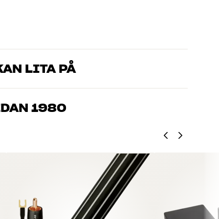
AN LITA PÅ
som kan produkterna och brinner för riktigt bra ljud – både till
mmer om, så hjälper vi dig att hitta den lösning som passar
EDAN 1980
, hemmabio och TV är noggrant utvalda och byggda för att
n och miljön.