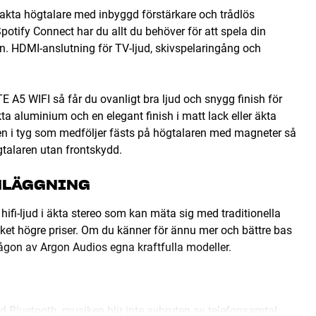
akta högtalare med inbyggd förstärkare och trådlös
otify Connect har du allt du behöver för att spela din
efon. HDMI-anslutning för TV-ljud, skivspelaringång och
TE A5 WIFI så får du ovanligt bra ljud och snygg finish för
a aluminium och en elegant finish i matt lack eller äkta
nten i tyg som medföljer fästs på högtalaren med magneter så
gtalaren utan frontskydd.
NLÄGGNING
hifi-ljud i äkta stereo som kan mäta sig med traditionella
et högre priser. Om du känner för ännu mer och bättre bas
någon av Argon Audios egna kraftfulla modeller.
med Bluetooth, musiken blir inte avbruten av telefonsamtal