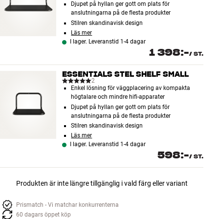
Djupet på hyllan ger gott om plats för
anslutningarna på de flesta produkter
Stilren skandinavisk design
Läs mer
I lager. Leveranstid 1-4 dagar
1 398:-
/
ST.
ESSENTIALS STEL SHELF SMALL
2
Enkel lösning för väggplacering av kompakta
högtalare och mindre hifi-apparater
Djupet på hyllan ger gott om plats för
anslutningarna på de flesta produkter
Stilren skandinavisk design
Läs mer
I lager. Leveranstid 1-4 dagar
598:-
/
ST.
Produkten är inte längre tillgänglig i vald färg eller variant
Prismatch - Vi matchar konkurrenterna
60 dagars öppet köp