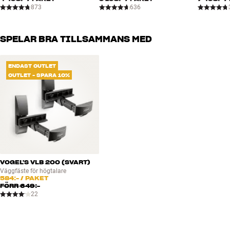
873
636
SPELAR BRA TILLSAMMANS MED
ENDAST OUTLET
OUTLET - SPARA 10%
VOGEL'S VLB 200 (SVART)
Väggfäste för högtalare
584:-
/ PAKET
FÖRR
649:-
22