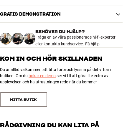
Mer från Argon Audio
Vertikal vridning
0 °
GRATIS DEMONSTRATION
4.5
DIMENSIONER OCH DESIGN
Färg
Svart
BEHÖVER DU HJÄLP?
15 recensioner
Vikt (kg)
2,3
Fråga en av våra passionerade hi-fi-experter
Vikt emballage (kg)
2,3
eller kontakta kundservice.
Få hjälp
19,1 x 16,5 x 23 cm (bredd x höjd
Mått (förpackning)
5
9
x djup)
KOM IN OCH HÖR SKILLNADEN
4
4
Du är alltid välkommen att titta förbi och lyssna på det vi har i
GENERELLA EGENSKAPER
3
2
butiken. Om du
bokar en demo
ser vi till att göra lite extra av
Väggfäste för kompakta högtalare
2
0
upplevelsen och ha utrustningen redo när du kommer
Topplattan kan vridas i det vågräta planet
1
0
Självhäftande folie medföljer (valfri)
Material: Pulverlackerat stål
HITTA BUTIK
Mått: 14,9 x 13,3 x 24,9 cm (BxHxD)
Sortera efter
Mått, topplatta: 14,9 x 20,9 (BxD)
Vikt: 2,2 kg (per par)
RÅDGIVNING DU KAN LITA PÅ
Färg: Svart