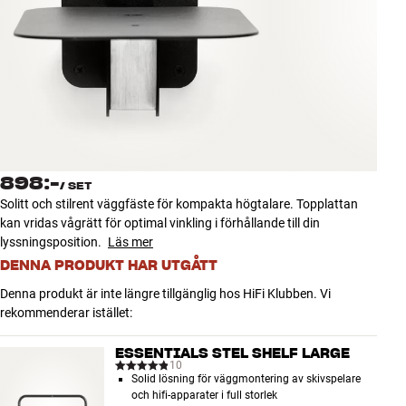
Tillbehör
INSPIRATION
MÄRKEN
NYHETER
898:-
/
SET
ERBJUDANDEN
Solitt och stilrent väggfäste för kompakta högtalare. Topplattan
kan vridas vågrätt för optimal vinkling i förhållande till din
lyssningsposition.
Läs mer
Hitta Butik
Kundtjänst
DENNA PRODUKT HAR UTGÅTT
Logga in
Denna produkt är inte längre tillgänglig hos HiFi Klubben. Vi
Kundtjänst
rekommenderar istället:
Bygg med ljud
Företag
ESSENTIALS STEL SHELF LARGE
10
Solid lösning för väggmontering av skivspelare
och hifi-apparater i full storlek