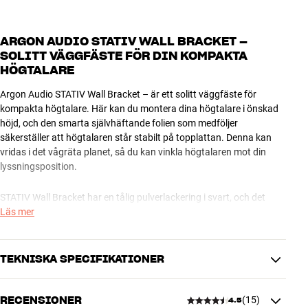
ARGON AUDIO STATIV WALL BRACKET –
SOLITT VÄGGFÄSTE FÖR DIN KOMPAKTA
HÖGTALARE
Argon Audio STATIV Wall Bracket – är ett solitt väggfäste för
kompakta högtalare. Här kan du montera dina högtalare i önskad
höjd, och den smarta självhäftande folien som medföljer
säkerställer att högtalaren står stabilt på topplattan. Denna kan
vridas i det vågräta planet, så du kan vinkla högtalaren mot din
lyssningsposition.
STATIV Wall Bracket har en tålig pulverlackering i svart, och det
medföljer en elegant front i borstat aluminium som du kan använda
Läs mer
om du föredrar det utseendet. Om du vill ge högtalarna en helt
orubblig placering så är topplattan försedd med hål så att du kan
skruva fast högtalarna.
TEKNISKA SPECIFIKATIONER
Argon Audio STATIV Wall Bracket finns med svart pulverlackerad
RECENSIONER
(
15
)
finish. Säljs parvis.
4.5
PRESTANDA