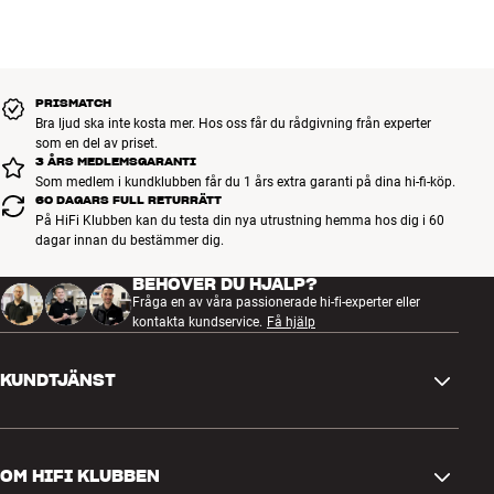
PRISMATCH
Bra ljud ska inte kosta mer. Hos oss får du rådgivning från experter
som en del av priset.
3 ÅRS MEDLEMSGARANTI
Som medlem i kundklubben får du 1 års extra garanti på dina hi-fi-köp.
60 DAGARS FULL RETURRÄTT
På HiFi Klubben kan du testa din nya utrustning hemma hos dig i 60
dagar innan du bestämmer dig.
BEHÖVER DU HJÄLP?
Fråga en av våra passionerade hi-fi-experter eller
kontakta kundservice.
Få hjälp
KUNDTJÄNST
Kontakta oss
OM HIFI KLUBBEN
Frågor och svar