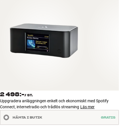
Tillbehör
INSPIRATION
MÄRKEN
NYHETER
ERBJUDANDEN
Hitta Butik
Kundtjänst
Logga in
2 498:-
/
ST.
Kundtjänst
Uppgradera anläggningen enkelt och ekonomiskt med Spotify
Bygg med ljud
Connect, internetradio och trådlös streaming
Läs mer
Företag
HÄMTA I BUTIK
GRATIS