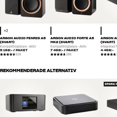
ARGON AUDIO FENRIS A5
ARGON AUDIO FORTE A5
ARGON A
(SVART)
MK2 (SVART)
(SVART)
Kompakthögtalare - Aktiv
Kompakthögtalare - Aktiv
Integrerad 
5 198:-
/ PAKET
7 498:-
/ PAKET
4 498:-
636
386
REKOMMENDERADE ALTERNATIV
SPARA 