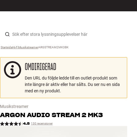
HiFi
MENY
HITTA BUTIK
LOGGA IN
KUNDVAGN
Högtalare
Hopp til innhold
Startsida
Hi-Fi
›
Musikstreamer
›
ARGSTREAM2MK3BK
›
Skivspelare
OMDIRIGERAD
Hörlurar
Den URL du följde ledde till en outlet-produkt som
Surround
inte längre är aktiv eller har sålts. Du ser nu en sida
med en ny produkt.
TV
Musikstreamer
System
ARGON AUDIO
STREAM 2 MK3
4.5
130 recensioner
Kablar