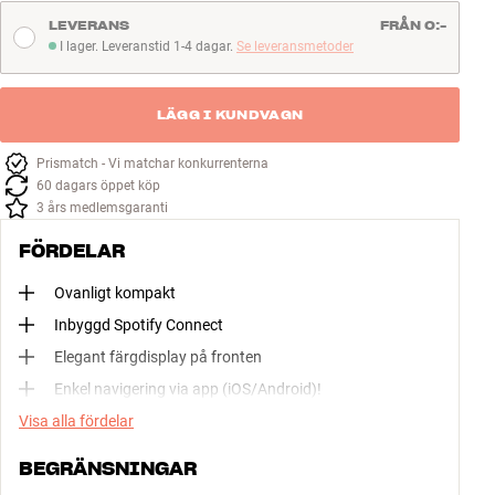
LEVERANS
FRÅN 0:-
I lager. Leveranstid 1-4 dagar.
Se leveransmetoder
I lager. Leveranstid 1-4 dagar
LÄGG I KUNDVAGN
Prismatch - Vi matchar konkurrenterna
60 dagars öppet köp
3 års medlemsgaranti
FÖRDELAR
Ovanligt kompakt
Inbyggd Spotify Connect
Elegant färgdisplay på fronten
Enkel navigering via app (iOS/Android)!
Visa alla fördelar
BEGRÄNSNINGAR