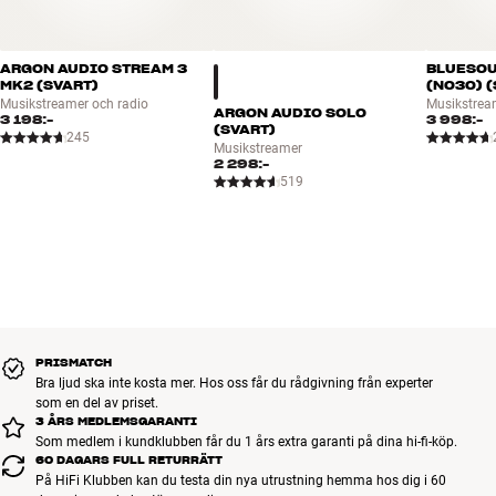
ARGON AUDIO STREAM 3
BLUESOU
MK2 (SVART)
(N030) 
Musikstreamer och radio
Musikstrea
ARGON AUDIO SOLO
3 198:-
3 998:-
(SVART)
245
Musikstreamer
2 298:-
519
PRISMATCH
Bra ljud ska inte kosta mer. Hos oss får du rådgivning från experter
som en del av priset.
3 ÅRS MEDLEMSGARANTI
Som medlem i kundklubben får du 1 års extra garanti på dina hi-fi-köp.
60 DAGARS FULL RETURRÄTT
På HiFi Klubben kan du testa din nya utrustning hemma hos dig i 60