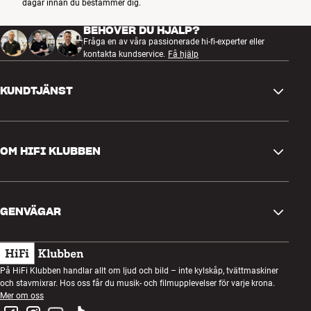
dagar innan du bestämmer dig.
BEHÖVER DU HJÄLP?
Fråga en av våra passionerade hi-fi-experter eller
kontakta kundservice.
Få hjälp
KUNDTJÄNST
Kontakta oss
OM HIFI KLUBBEN
Frågor och svar
Retur och reklamation
Hitta butik
Ångra beställning
GENVÄGAR
Om oss
Leverans
Kundklubb
Presentkort
Köpvillkor
Lyssnarkväll
På HiFi Klubben handlar allt om ljud och bild – inte kylskåp, tvättmaskiner
Bygg med ljud
och stavmixrar. Hos oss får du musik- och filmupplevelser för varje krona.
Integritetspolicy
Tävlingar
Mer om oss
Montering och installation