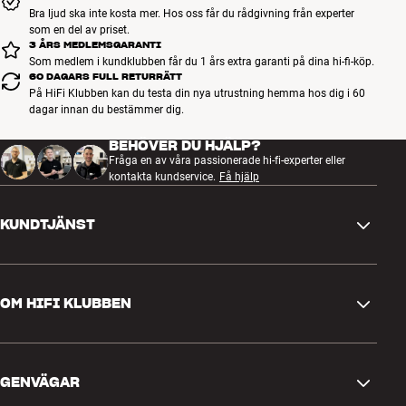
Bra ljud ska inte kosta mer. Hos oss får du rådgivning från experter
som en del av priset.
3 ÅRS MEDLEMSGARANTI
Som medlem i kundklubben får du 1 års extra garanti på dina hi-fi-köp.
60 DAGARS FULL RETURRÄTT
På HiFi Klubben kan du testa din nya utrustning hemma hos dig i 60
dagar innan du bestämmer dig.
BEHÖVER DU HJÄLP?
Fråga en av våra passionerade hi-fi-experter eller
kontakta kundservice.
Få hjälp
KUNDTJÄNST
Kontakta oss
OM HIFI KLUBBEN
Frågor och svar
Retur och reklamation
Hitta butik
Ångra beställning
GENVÄGAR
Om oss