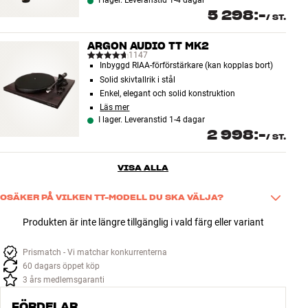
I lager. Leveranstid 1-4 dagar
5 298:-
/
ST.
ARGON AUDIO TT MK2
1147
Inbyggd RIAA-förförstärkare (kan kopplas bort)
Solid skivtallrik i stål
Enkel, elegant och solid konstruktion
Läs mer
I lager. Leveranstid 1-4 dagar
2 998:-
/
ST.
VISA ALLA
OSÄKER PÅ VILKEN TT-MODELL DU SKA VÄLJA?
Det finns många detaljer att hålla koll på när man väljer skivspelare. 
Produkten är inte längre tillgänglig i vald färg eller variant
Vår guide samlar allt på ett ställe och gör det enkelt att hitta den 
Argon Audio TT-modell som passar ditt hem och dina behov. 
Prismatch - Vi matchar konkurrenterna
Se den här
60 dagars öppet köp
3 års medlemsgaranti
FÖRDELAR