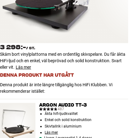
Tillbehör
INSPIRATION
MÄRKEN
3 298:-
/
ST.
NYHETER
Skäm bort vinylplattorna med en ordentlig skivspelare. Du får äkta
HiFi-ljud och en enkel, väl beprövad och solid konstruktion. Svart
ERBJUDANDEN
eller vit.
Läs mer
DENNA PRODUKT HAR UTGÅTT
Hitta Butik
Denna produkt är inte längre tillgänglig hos HiFi Klubben. Vi
Kundtjänst
rekommenderar istället:
Logga in
Kundtjänst
ARGON AUDIO TT-3
Bygg med ljud
487
Äkta hifi-ljudkvalitet
Företag
Enkel och solid konstruktion
Skivtallrik i aluminium
Läs mer