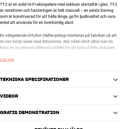
TT-2 är en solid Hi-Fi-skivspelare med exklusiv skivtallrik i glas. TT-2
är remdriven och hanteringen är helt manuell – en seriös lösning
som är konstruerad för att hålla länge, ge fin ljudkvalitet och vara
enkel att använda för en överkomlig slant.
En välspelande Ortofon OM5e-pickup monteras på fabriken så att
du kan börja spela med detsamma. När nålen blivit sliten kan du
köpa en ny separat nålinsats istället för att byta ut hela pickupen.
Läs mer
TT-2 finns i svart och vit finish. Skivspelarlock medföljer.
GRATIS MONTERING: Om du köper en ny pickup på Hi-Fi Klubben
TEKNISKA SPECIFIKATIONER
monterar vi den gratis på din skivspelare. Mer info får du i din HiFi
Klubben-butik.
LÄCKRA TEKNISKA DETALJER
VIDEOR
PRODUKTINFORMATION
TT-2 är en gedigen kvalitetsspelare med seriösa tekniska lösningar
hela vägen. Tonarm och pickuphus är konstruerade i ett och
Automatisering
Nej
samma aluminiumstycke, och den grymt snygga skivtallriken i glas
GRATIS DEMONSTRATION
Drift
Remdrift
ger spelaren en exklusiv look som du normalt sett inte stöter på i
Hastighet
33, 45
den här prisklassen.
Pickuptyp
Moving Magnet