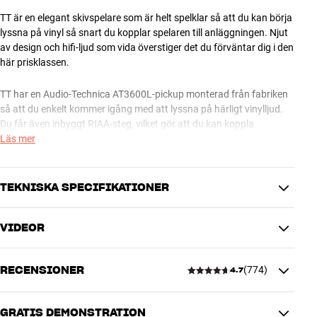
TT är en elegant skivspelare som är helt spelklar så att du kan börja
lyssna på vinyl så snart du kopplar spelaren till anläggningen. Njut
av design och hifi-ljud som vida överstiger det du förväntar dig i den
här prisklassen.
TT har en Audio-Technica AT3600L-pickup monterad från fabriken
så att du enkelt kommer igång med att lyssna på härligt vinylljud.
Du får även inbyggt RIAA-steg, vilket gör att du kan koppla
skivspelaren direkt till vilken anläggning eller vilka aktiva högtalare
Läs mer
som helst med en jack- eller RCA-kabel. Enklare blir det inte!
Skivtallriken har ett solitt utförande i aluminium. TT har två rattar.
TEKNISKA SPECIFIKATIONER
En för på/av och en som skiftar hastighet så att du slipper att göra
det manuellt.
VIDEOR
ANSLUTNINGAR
TT finns i flera färger. Skivspelarlock, RCA-kabel och fötter
Ljudutgång
Analog RCA
medföljer
RECENSIONER
(
774
)
4.7
PRODUKTINFORMATION
hifi.nl
(Holländska)
Automatisering
Nej
GRATIS DEMONSTRATION