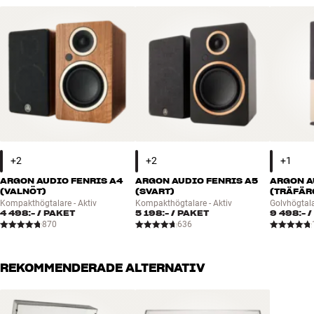
ARGON AUDIO FENRIS A4
ARGON AUDIO FENRIS A5
ARGON A
(VALNÖT)
(SVART)
(TRÄFÄR
Kompakthögtalare - Aktiv
Kompakthögtalare - Aktiv
Golvhögtala
4 498:-
/ PAKET
5 198:-
/ PAKET
9 498:-
/
870
636
REKOMMENDERADE ALTERNATIV