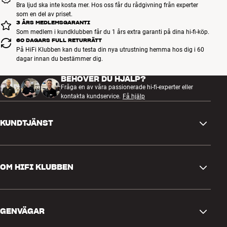
Bra ljud ska inte kosta mer. Hos oss får du rådgivning från experter
som en del av priset.
3 ÅRS MEDLEMSGARANTI
Som medlem i kundklubben får du 1 års extra garanti på dina hi-fi-köp.
60 DAGARS FULL RETURRÄTT
På HiFi Klubben kan du testa din nya utrustning hemma hos dig i 60
dagar innan du bestämmer dig.
BEHÖVER DU HJÄLP?
Fråga en av våra passionerade hi-fi-experter eller
kontakta kundservice.
Få hjälp
KUNDTJÄNST
Kontakta oss
OM HIFI KLUBBEN
Frågor och svar
Retur och reklamation
Hitta butik
Ångra beställning
GENVÄGAR
Om oss