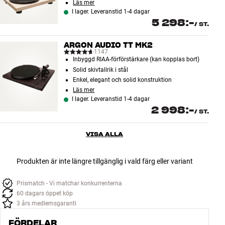
Läs mer
I lager. Leveranstid 1-4 dagar
5 298:-
/
ST.
ARGON AUDIO TT MK2
1147
Inbyggd RIAA-förförstärkare (kan kopplas bort)
Solid skivtallrik i stål
Enkel, elegant och solid konstruktion
Läs mer
I lager. Leveranstid 1-4 dagar
2 998:-
/
ST.
VISA ALLA
Produkten är inte längre tillgänglig i vald färg eller variant
Prismatch - Vi matchar konkurrenterna
60 dagars öppet köp
3 års medlemsgaranti
FÖRDELAR