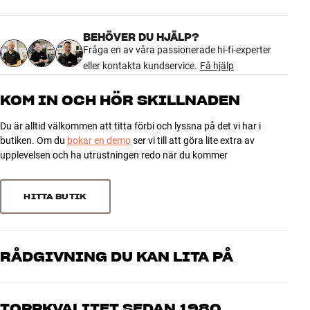
4.7
Mer från Argon Audio
Drift
Remdrift
Hastighet
33, 45
BEHÖVER DU HJÄLP?
Pickuptyp
Moving Magnet
774 recensioner
Fråga en av våra passionerade hi-fi-experter
Pickup
Audio-Technica AT3600L
eller kontakta kundservice.
Få hjälp
RIAA-förförstärkare
Ja
Effektiv tonarmslängd
21,9"
5
579
KOM IN OCH HÖR SKILLNADEN
Effektiv armmassa
5,6 g
4
154
Skivspelarlock medföljer
Ja
Du är alltid välkommen att titta förbi och lyssna på det vi har i
3
23
butiken. Om du
bokar en demo
ser vi till att göra lite extra av
2
6
upplevelsen och ha utrustningen redo när du kommer
ENERGI
1
12
Strömförbrukning i standby
1 watt
HITTA BUTIK
DIMENSIONER OCH DESIGN
Sortera efter
Färg
Blå
Modell / Variant
Atlantic Blue
RÅDGIVNING DU KAN LITA PÅ
Vikt (kg)
4
Vikt emballage (kg)
5
Våra medarbetare är riktiga entusiaster som kan produkterna och
42 x 19 x 48 cm (bredd x höjd x
brinner för riktigt bra ljud – både till musik och hemmabio. Berätta
Mått (förpackning)
TOPPKVALITET SEDAN 1980
djup)