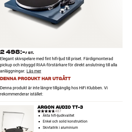
Tillbehör
INSPIRATION
MÄRKEN
NYHETER
2 498:-
/
ST.
Elegant skivspelare med fint hifi-ljud till priset. Färdigmonterad
ERBJUDANDEN
pickup och inbyggd RIAA-förstärkare för direkt anslutning till alla
anläggningar.
Läs mer
DENNA PRODUKT HAR UTGÅTT
Hitta Butik
Kundtjänst
Denna produkt är inte längre tillgänglig hos HiFi Klubben. Vi
Logga in
rekommenderar istället:
Kundtjänst
Bygg med ljud
ARGON AUDIO TT-3
Företag
487
Äkta hifi-ljudkvalitet
Enkel och solid konstruktion
Skivtallrik i aluminium