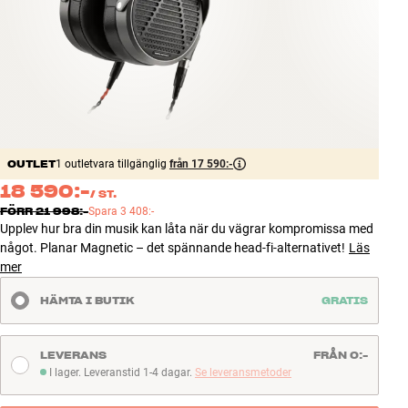
Tillbehör
INSPIRATION
MÄRKEN
NYHETER
OUTLET
1 outletvara tillgänglig
från 17 590:-
18 590:-
/
ST.
ERBJUDANDEN
FÖRR
21 998:-
Spara
3 408:-
Upplev hur bra din musik kan låta när du vägrar kompromissa med
Hitta Butik
något. Planar Magnetic – det spännande head-fi-alternativet!
Läs
Kundtjänst
mer
Logga in
HÄMTA I BUTIK
GRATIS
Kundtjänst
Bygg med ljud
Företag
LEVERANS
FRÅN 0:-
I lager. Leveranstid 1-4 dagar.
Se leveransmetoder
I lager. Leveranstid 1-4 dagar