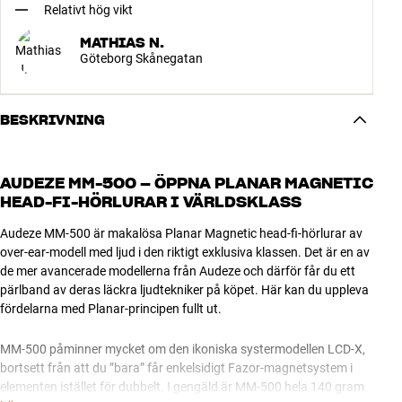
Relativt hög vikt
MATHIAS N.
Göteborg Skånegatan
BESKRIVNING
AUDEZE MM-500 – ÖPPNA PLANAR MAGNETIC
HEAD-FI-HÖRLURAR I VÄRLDSKLASS
Audeze MM-500 är makalösa Planar Magnetic head-fi-hörlurar av
over-ear-modell med ljud i den riktigt exklusiva klassen. Det är en av
de mer avancerade modellerna från Audeze och därför får du ett
pärlband av deras läckra ljudtekniker på köpet. Här kan du uppleva
fördelarna med Planar-principen fullt ut.
MM-500 påminner mycket om den ikoniska systermodellen LCD-X,
bortsett från att du ”bara” får enkelsidigt Fazor-magnetsystem i
elementen istället för dubbelt. I gengäld är MM-500 hela 140 gram