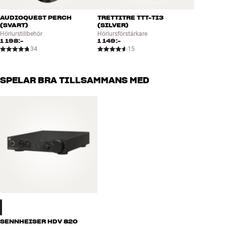
en sluten modell en bättre lösning.
AUDIOQUEST PERCH
TRETTITRE TTT-TI3
FLUXOR OCH FAZOR – PATENTERAD ELEMENT-TEKNIK I
(SVART)
(SILVER)
LJUDETS TJÄNST
Hörlurstillbehör
Hörlursförstärkare
1 198:-
1 149:-
MM-500 är bestyckade med det patenterade Audeze Fluxor-
34
15
magnetsystemet. I denna design går det magnetiska fältet
diagonalt i den magneten istället för längs med den som i vanliga
fall. Genom att montera dessa unika magneter i par kan man
SPELAR BRA TILLSAMMANS MED
koncentrera magnetfältet in mot membransidan där det ska verka.
På så sätt kan hela magnetsystemet göras mindre och lättare och
fortfarande behålla samma styrka. Till stor nytta för både design
och ljudkvalitet.
MM-500 rymmer också den patenterade Fazor-tekniken som tar
bort våg-interferens i det ljud som passerar genom
magnetsystemet. Dessa ”ljud-guider” – som Audeze själva kallar
dem – gör systemet helt akustisk transparent och ger ett renare
ljud, högre upplösning och en bättre stereobild.
AUDEZE PLANAR MAGNETIC – STORA ELEMENT MED STORT
LJUD
SENNHEISER HDV 820