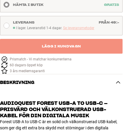
HÄMTA I BUTIK
GRATIS
LEVERANS
FRÅN 49:-
I lager. Leveranstid 1-4 dagar.
Se leveransmetoder
I lager. Leveranstid 1-4 dagar
LÄGG I KUNDVAGN
Prismatch - Vi matchar konkurrenterna
60 dagars öppet köp
3 års medlemsgaranti
BESKRIVNING
AUDIOQUEST FOREST USB-A TO USB-C –
PRISVÄRD OCH VÄLKONSTRUERAD USB-
KABEL FÖR DIN DIGITALA MUSIK
Forest USB-A to USB-C är en solid och välkonstruerad USB-kabel,
som ger dig ett extra bra skydd mot störningar i den digitala