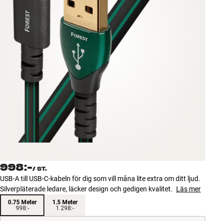
Tillbehör
INSPIRATION
MÄRKEN
NYHETER
ERBJUDANDEN
Hitta Butik
Kundtjänst
Logga in
998:-
Kundtjänst
/
ST.
Bygg med ljud
USB-A till USB-C-kabeln för dig som vill måna lite extra om ditt ljud.
Företag
Silverpläterade ledare, läcker design och gedigen kvalitet.
Läs mer
0.75 Meter
1.5 Meter
998:-
1 298:-