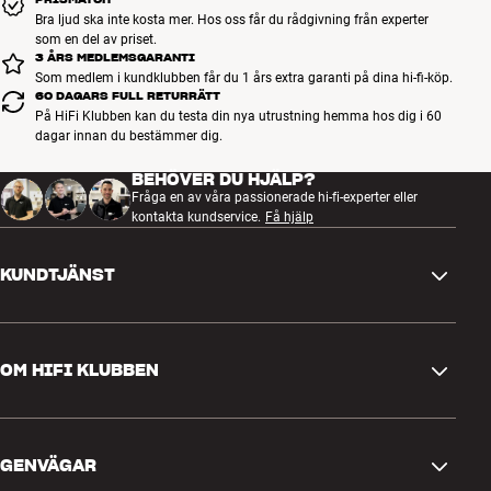
Bra ljud ska inte kosta mer. Hos oss får du rådgivning från experter
Obs! HiFi Klubben kan leverera hela sortimentet från AudioQuest.
som en del av priset.
Kontakta din butik om du är intresserad av någon specialprodukt
3 ÅRS MEDLEMSGARANTI
som inte visas på vår hemsida, så tar vi hem den åt dig.
Som medlem i kundklubben får du 1 års extra garanti på dina hi-fi-köp.
60 DAGARS FULL RETURRÄTT
På HiFi Klubben kan du testa din nya utrustning hemma hos dig i 60
Mer från AudioQuest
dagar innan du bestämmer dig.
BEHÖVER DU HJÄLP?
Fråga en av våra passionerade hi-fi-experter eller
kontakta kundservice.
Få hjälp
KUNDTJÄNST
Kontakta oss
OM HIFI KLUBBEN
Frågor och svar
Retur och reklamation
Hitta butik
Ångra beställning
GENVÄGAR
Om oss