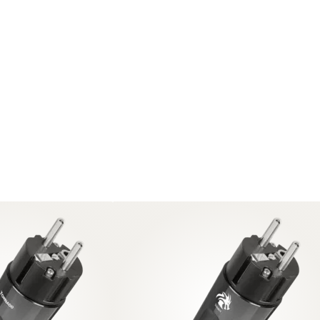
några begränsningar eller förvrängningar i andra änden. Det
rka.
a "en svart bakgrund", vilken är en förutsättning för att de
dersökningar har visat att elektrisk ström kan överrösta upp
 här du upplever de största skillnaderna mellan en vanlig och
ormalupplöst till högupplöst ljud. Och det är här hifi-
pp för att uppnå ett helt perfekt resultat. Det finns alltså
ga av dem tillför problem samtidigt som de filtrerar bort
eftersom de fungerar över ett brett frekvensband utan att ge
 Det här är något som bidrar till att göra dessa exklusiva