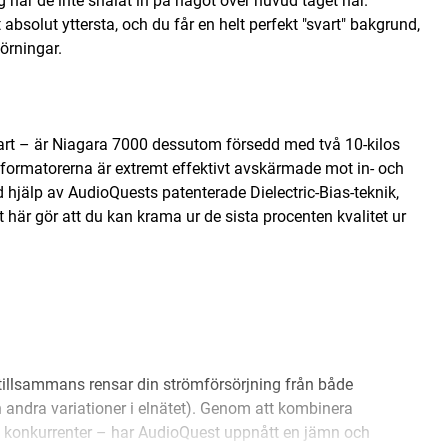
g har de inte snålat in på något över huvud taget här.
 absolut yttersta, och du får en helt perfekt "svart" bakgrund,
törningar.
e-art – är Niagara 7000 dessutom försedd med två 10-kilos
sformatorerna är extremt effektivt avskärmade mot in- och
 hjälp av AudioQuests patenterade Dielectric-Bias-teknik,
t här gör att du kan krama ur de sista procenten kvalitet ur
 tillsammans rensar din strömförsörjning från både
andra variationer i elnätet). Genom att kombinera
de konkurrenter – har AudioQuest uppnått en jämn och