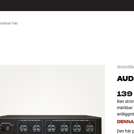
ÖR
Strömfilt
AUD
139
Ren ström
märkbar f
anläggni
DENNA
Den här p