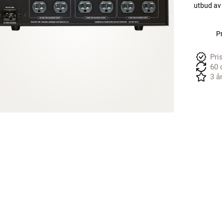
utbud av
Pr
Pri
60 
3 å