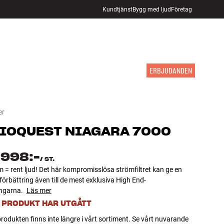
Kundtjänst
Bygg med ljud
Företag
HITTA BUTIK
LOGGA IN
KUNDVAGN
INSPIRATION
MÄRKEN
NYHETER
ERBJUDANDEN
er
IOQUEST
NIAGARA 7000
 998:-
/
ST.
 = rent ljud! Det här kompromisslösa strömfiltret kan ge en
örbättring även till de mest exklusiva High End-
ngarna.
Läs mer
 PRODUKT HAR UTGÅTT
rodukten finns inte längre i vårt sortiment. Se vårt nuvarande