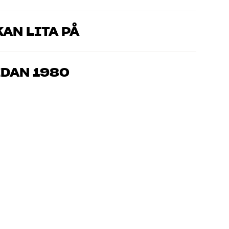
AN LITA PÅ
som kan produkterna och brinner för riktigt bra ljud – både till
mmer om, så hjälper vi dig att hitta den lösning som passar
EDAN 1980
, hemmabio och TV är noggrant utvalda och byggda för att
n och miljön.