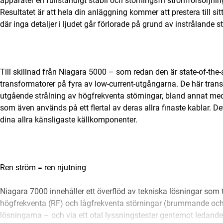
apparater en fullständigt stabil och störningsfri strömförsörjnin
Resultatet är att hela din anläggning kommer att prestera till sitt
där inga detaljer i ljudet går förlorade på grund av instrålande s
Till skillnad från Niagara 5000 – som redan den är state-of-th
transformatorer på fyra av low-current-utgångarna. De här tran
utgående strålning av högfrekventa störningar, bland annat med
som även används på ett flertal av deras allra finaste kablar. De
dina allra känsligaste källkomponenter.
Ren ström = ren njutning
Niagara 7000 innehåller ett överflöd av tekniska lösningar som
högfrekventa (RF) och lågfrekventa störningar (brummande och 
lösningarna – och via ett otal lyssningstester gentemot ledan