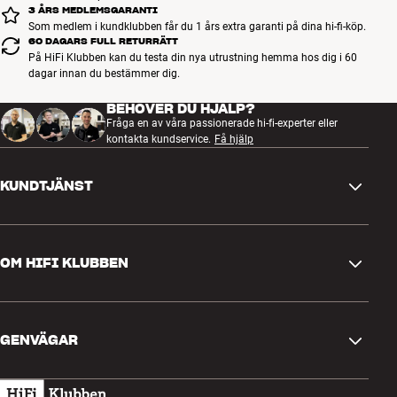
3 ÅRS MEDLEMSGARANTI
Som medlem i kundklubben får du 1 års extra garanti på dina hi-fi-köp.
60 DAGARS FULL RETURRÄTT
På HiFi Klubben kan du testa din nya utrustning hemma hos dig i 60
dagar innan du bestämmer dig.
BEHÖVER DU HJÄLP?
Fråga en av våra passionerade hi-fi-experter eller
kontakta kundservice.
Få hjälp
KUNDTJÄNST
Kontakta oss
OM HIFI KLUBBEN
Frågor och svar
Retur och reklamation
Hitta butik
Ångra beställning
GENVÄGAR
Om oss
Leverans
Kundklubb
Presentkort