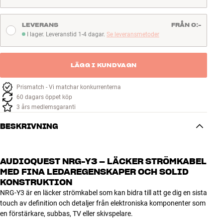
LEVERANS
FRÅN 0:-
I lager. Leveranstid 1-4 dagar.
Se leveransmetoder
I lager. Leveranstid 1-4 dagar
LÄGG I KUNDVAGN
Prismatch - Vi matchar konkurrenterna
60 dagars öppet köp
3 års medlemsgaranti
BESKRIVNING
AUDIOQUEST NRG-Y3 – LÄCKER STRÖMKABEL
MED FINA LEDAREGENSKAPER OCH SOLID
KONSTRUKTION
NRG-Y3 är en läcker strömkabel som kan bidra till att ge dig en sista
touch av definition och detaljer från elektroniska komponenter som
en förstärkare, subbas, TV eller skivspelare.