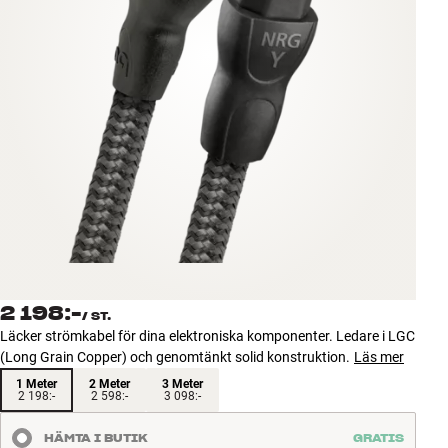
Tillbehör
INSPIRATION
MÄRKEN
NYHETER
ERBJUDANDEN
Hitta Butik
Kundtjänst
2 198:-
Logga in
/
ST.
Kundtjänst
Läcker strömkabel för dina elektroniska komponenter. Ledare i LGC
Bygg med ljud
(Long Grain Copper) och genomtänkt solid konstruktion.
Läs mer
Företag
1 Meter
2 Meter
3 Meter
2 198:-
2 598:-
3 098:-
HÄMTA I BUTIK
GRATIS