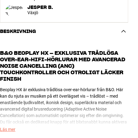
JESPER B.
Växjö
BESKRIVNING
B&O BEOPLAY HX – EXKLUSIVA TRÅDLÖSA
OVER-EAR-HIFI-HÖRLURAR MED AVANCERAD
NOISE CANCELLING (ANC)
TOUCHKONTROLLER OCH OTROLIGT LÄCKER
FINISH
Beoplay HX är exklusiva trådlösa over-ear-hörlurar från B&O. Här
kan du njuta av musiken på ett överlägset vis – trådlöst – med
enastående ljudkvalitet, ikonisk design, superläckra material och
avancerad digital brusreducering (Adaptive Active Noise
Cancellation) som automatiskt optimerar sig efter din omgivning.
Du får också en dedikerad knapp för att blixtsnabbt kunna aktivera
din röstassistent på telefonen (exempelvis Siri, Alexa, Google-
Läs mer
assistenten).*