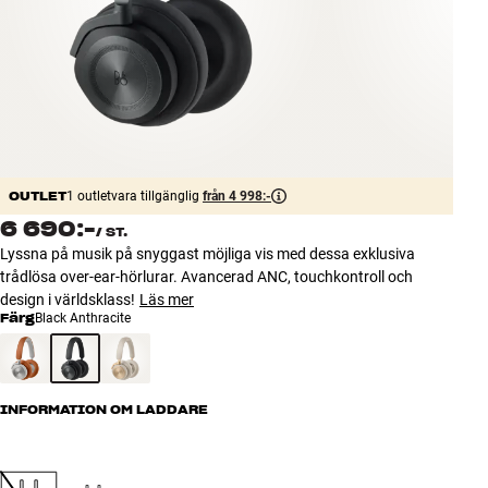
Tillbehör
INSPIRATION
MÄRKEN
NYHETER
OUTLET
1 outletvara tillgänglig
från 4 998:-
6 690:-
/
ST.
ERBJUDANDEN
Lyssna på musik på snyggast möjliga vis med dessa exklusiva
trådlösa over-ear-hörlurar. Avancerad ANC, touchkontroll och
Hitta Butik
design i världsklass!
Läs mer
Kundtjänst
Färg
Black Anthracite
Logga in
Kundtjänst
Bygg med ljud
Företag
INFORMATION OM LADDARE