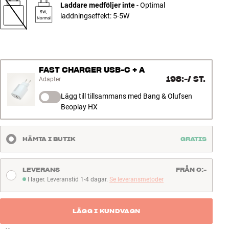
Laddare medföljer inte
- Optimal
5W,
laddningseffekt: 5-5W
Normal
FAST CHARGER USB-C + A
198:-
/
ST.
Adapter
Lägg till tillsammans med Bang & Olufsen
Beoplay HX
HÄMTA I BUTIK
GRATIS
LEVERANS
FRÅN 0:-
I lager. Leveranstid 1-4 dagar.
Se leveransmetoder
I lager. Leveranstid 1-4 dagar
LÄGG I KUNDVAGN