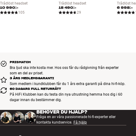
Trådlöst headset
Trådlöst headset
Trådlöst he
10 990:-
18 490:-
6 998:-
105
29
PRISMATCH
Bra ljud ska inte kosta mer. Hos oss får du rådgivning från experter
som en del av priset.
3 ÅRS MEDLEMSGARANTI
Som medlem i kundklubben får du 1 års extra garanti på dina hi-fi-köp.
60 DAGARS FULL RETURRÄTT
På HiFi Klubben kan du testa din nya utrustning hemma hos dig i 60
dagar innan du bestämmer dig.
BEHÖVER DU HJÄLP?
Fråga en av våra passionerade hi-fi-experter eller
kontakta kundservice.
Få hjälp