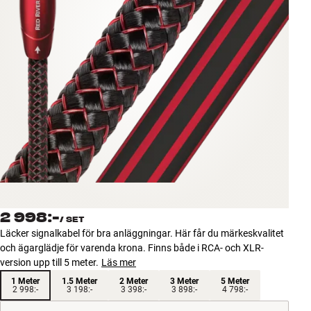
Tillbehör
INSPIRATION
MÄRKEN
NYHETER
ERBJUDANDEN
Hitta Butik
Kundtjänst
2 998:-
Logga in
/
SET
Kundtjänst
Läcker signalkabel för bra anläggningar. Här får du märkeskvalitet
Bygg med ljud
och ägarglädje för varenda krona. Finns både i RCA- och XLR-
Företag
version upp till 5 meter.
Läs mer
1 Meter
1.5 Meter
2 Meter
3 Meter
5 Meter
2 998:-
3 198:-
3 398:-
3 898:-
4 798:-