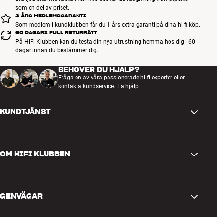
som inte visas på vår hemsida, så tar vi hem den åt dig.
som en del av priset.
3 ÅRS MEDLEMSGARANTI
Mer från AudioQuest
Som medlem i kundklubben får du 1 års extra garanti på dina hi-fi-köp.
60 DAGARS FULL RETURRÄTT
På HiFi Klubben kan du testa din nya utrustning hemma hos dig i 60
dagar innan du bestämmer dig.
BEHÖVER DU HJÄLP?
Fråga en av våra passionerade hi-fi-experter eller
kontakta kundservice.
Få hjälp
KUNDTJÄNST
Kontakta oss
OM HIFI KLUBBEN
Frågor och svar
Retur och reklamation
Hitta butik
Ångra beställning
GENVÄGAR
Om oss
Leverans