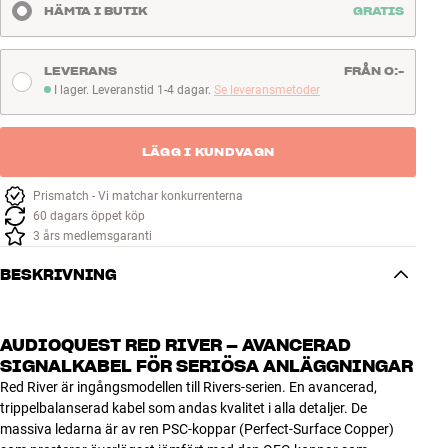
HÄMTA I BUTIK
GRATIS
LEVERANS
FRÅN 0:-
I lager. Leveranstid 1-4 dagar.
Se leveransmetoder
I lager. Leveranstid 1-4 dagar
LÄGG I KUNDVAGN
Prismatch - Vi matchar konkurrenterna
60 dagars öppet köp
3 års medlemsgaranti
BESKRIVNING
AUDIOQUEST RED RIVER – AVANCERAD
SIGNALKABEL FÖR SERIÖSA ANLÄGGNINGAR
Red River är ingångsmodellen till Rivers-serien. En avancerad,
trippelbalanserad kabel som andas kvalitet i alla detaljer. De
massiva ledarna är av ren PSC-koppar (Perfect-Surface Copper)