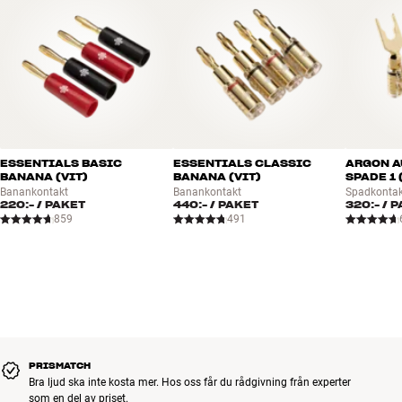
AudioQuest. Kontakta din butik om du är intresserad av någon
specialprodukt som inte visas på vår hemsida.
ESSENTIALS BASIC
ESSENTIALS CLASSIC
ARGON A
BANANA (VIT)
BANANA (VIT)
SPADE 1 
Banankontakt
Banankontakt
Spadkontak
220:-
/ PAKET
440:-
/ PAKET
320:-
/ P
859
491
PRISMATCH
Bra ljud ska inte kosta mer. Hos oss får du rådgivning från experter
som en del av priset.