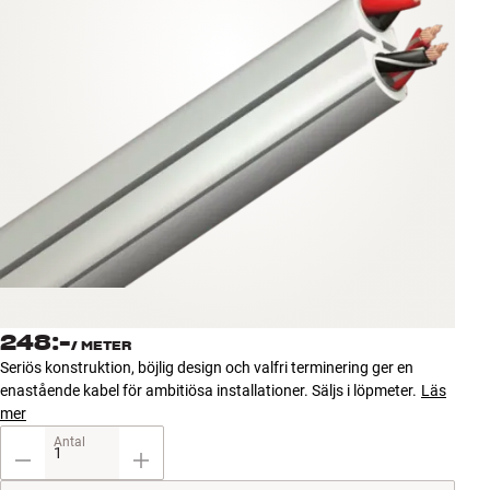
Tillbehör
INSPIRATION
MÄRKEN
NYHETER
ERBJUDANDEN
Hitta Butik
Kundtjänst
248:-
Logga in
/
METER
Kundtjänst
Seriös konstruktion, böjlig design och valfri terminering ger en
Bygg med ljud
enastående kabel för ambitiösa installationer. Säljs i löpmeter.
Läs
Företag
mer
Antal