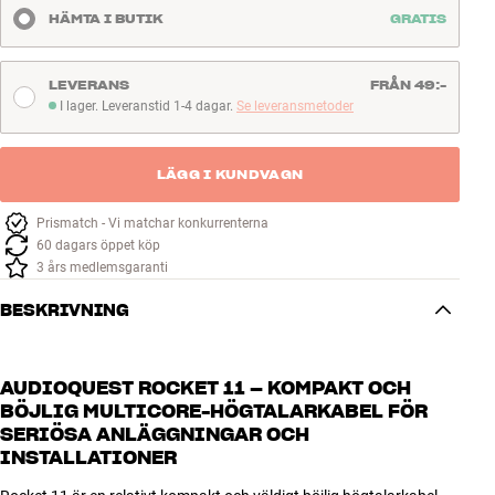
HÄMTA I BUTIK
GRATIS
LEVERANS
FRÅN 49:-
I lager. Leveranstid 1-4 dagar.
Se leveransmetoder
I lager. Leveranstid 1-4 dagar
LÄGG I KUNDVAGN
Prismatch - Vi matchar konkurrenterna
60 dagars öppet köp
3 års medlemsgaranti
BESKRIVNING
AUDIOQUEST ROCKET 11 – KOMPAKT OCH
BÖJLIG MULTICORE-HÖGTALARKABEL FÖR
SERIÖSA ANLÄGGNINGAR OCH
INSTALLATIONER