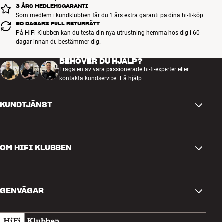
3 ÅRS MEDLEMSGARANTI
Som medlem i kundklubben får du 1 års extra garanti på dina hi-fi-köp.
60 DAGARS FULL RETURRÄTT
På HiFi Klubben kan du testa din nya utrustning hemma hos dig i 60
dagar innan du bestämmer dig.
BEHÖVER DU HJÄLP?
Fråga en av våra passionerade hi-fi-experter eller
kontakta kundservice.
Få hjälp
KUNDTJÄNST
Kontakta oss
OM HIFI KLUBBEN
Frågor och svar
Retur och reklamation
Hitta butik
Ångra beställning
GENVÄGAR
Om oss
Leverans
Kundklubb
Presentkort