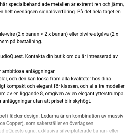
här specialbehandlade metallen är extremt ren och jämn,
n helt överlägsen signalöverföring. På det hela taget en
-wire (2 x banan > 2 x banan) eller biwire-utgåva (2 x
hem på beställning.
AudioQuest. Kontakta din butik om du är intresserad av
r ambitiösa anläggningar
ar, och den kan locka fram alla kvaliteter hos dina
igt kompakt och elegant för klassen, och alla tre modeller
orm av en liggande 8, omgiven av en elegant ytterstrumpa.
a anläggningar utan att priset blir skyhögt.
el i läcker design. Ledarna är en kombination av massiv
e Copper), som säkerställer en överlägsen
AudioQuests egna, exklusiva silverpläterade banan- eller