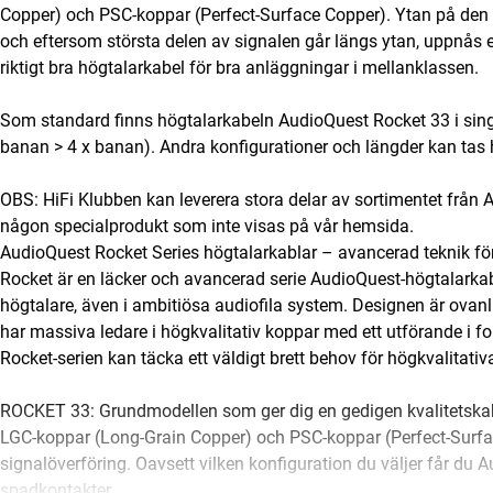
Copper) och PSC-koppar (Perfect-Surface Copper). Ytan på den 
och eftersom största delen av signalen går längs ytan, uppnås e
riktigt bra högtalarkabel för bra anläggningar i mellanklassen.
Som standard finns högtalarkabeln AudioQuest Rocket 33 i single
banan > 4 x banan). Andra konfigurationer och längder kan tas 
OBS: HiFi Klubben kan leverera stora delar av sortimentet från 
någon specialprodukt som inte visas på vår hemsida.
AudioQuest Rocket Series högtalarkablar – avancerad teknik fö
Rocket är en läcker och avancerad serie AudioQuest-högtalarkabl
högtalare, även i ambitiösa audiofila system. Designen är ovanl
har massiva ledare i högkvalitativ koppar med ett utförande i f
Rocket-serien kan täcka ett väldigt brett behov för högkvalitativ
ROCKET 33: Grundmodellen som ger dig en gedigen kvalitetskab
LGC-koppar (Long-Grain Copper) och PSC-koppar (Perfect-Surfac
signalöverföring. Oavsett vilken konfiguration du väljer får du 
spadkontakter.