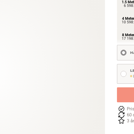
1.5 Met
6 598:
4 Mete
10 598:
8 Mete
17 198:
H
L
L
Pri
60 
3 å