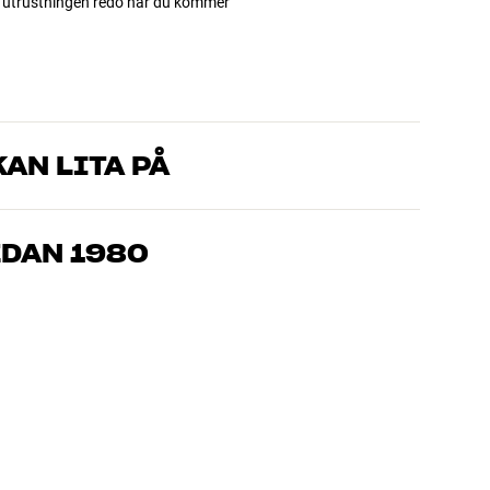
ha utrustningen redo när du kommer
AN LITA PÅ
som kan produkterna och brinner för riktigt bra ljud – både till
mmer om, så hjälper vi dig att hitta den lösning som passar
EDAN 1980
, hemmabio och TV är noggrant utvalda och byggda för att
n och miljön.