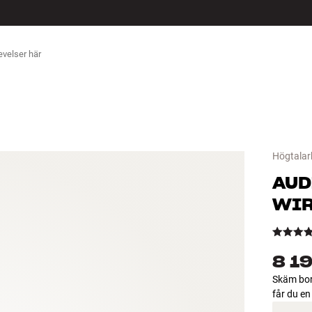
ÖR
Högtalar
AUD
WI
8 19
Skäm bor
får du en