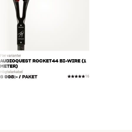
Fler varianter
AUDIOQUEST ROCKET44 BI-WIRE (1
METER)
Högtalarkabel
6 998:-
/ PAKET
16