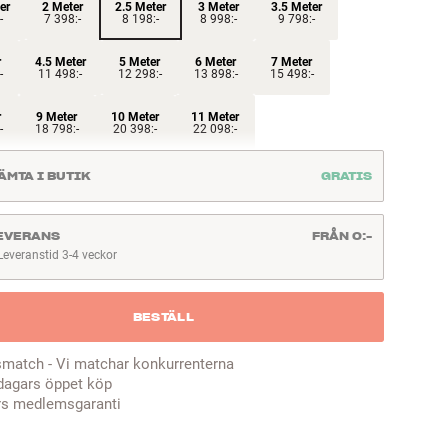
er
2 Meter
2.5 Meter
3 Meter
3.5 Meter
-
7 398:-
8 198:-
8 998:-
9 798:-
r
4.5 Meter
5 Meter
6 Meter
7 Meter
-
11 498:-
12 298:-
13 898:-
15 498:-
r
9 Meter
10 Meter
11 Meter
-
18 798:-
20 398:-
22 098:-
ÄMTA I BUTIK
GRATIS
EVERANS
FRÅN 0:-
Leveranstid 3-4 veckor
everanstid 3-4 veckor
BESTÄLL
smatch - Vi matchar konkurrenterna
dagars öppet köp
rs medlemsgaranti