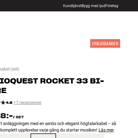
Kundtjänst
Bygg med ljud
Företag
HITTA BUTIK
LOGGA IN
KUNDVAGN
INSPIRATION
MÄRKEN
NYHETER
ERBJUDANDEN
kabel
(set)
IOQUEST
ROCKET 33 BI-
RE
4.8
17 recensioner
8:-
/
SET
t anläggningen med en seriös och elegant högtalarkabel – så
 komplett upplevelse varje gång du startar musiken!
Läs mer