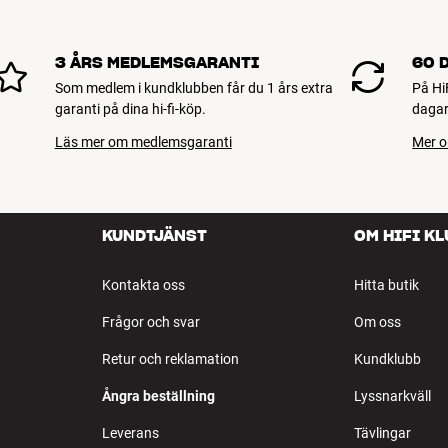
3 ÅRS MEDLEMSGARANTI
60 
Som medlem i kundklubben får du 1 års extra
På Hi
garanti på dina hi-fi-köp.
dagar
Läs mer om medlemsgaranti
Mer o
KUNDTJÄNST
OM HIFI K
Kontakta oss
Hitta butik
Frågor och svar
Om oss
Retur och reklamation
Kundklubb
Ångra beställning
Lyssnarkväll
Leverans
Tävlingar