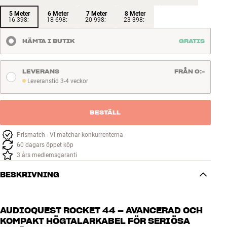
5 Meter
6 Meter
7 Meter
8 Meter
16 398:-
18 698:-
20 998:-
23 398:-
HÄMTA I BUTIK
GRATIS
LEVERANS
FRÅN 0:-
Leveranstid 3-4 veckor
Leveranstid 3-4 veckor
BESTÄLL
Prismatch - Vi matchar konkurrenterna
60 dagars öppet köp
3 års medlemsgaranti
BESKRIVNING
AUDIOQUEST ROCKET 44 – AVANCERAD OCH
KOMPAKT HÖGTALARKABEL FÖR SERIÖSA