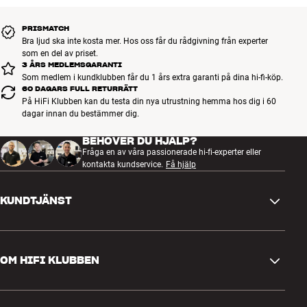
OBS: Hi-Fi Klubben kan leverera hela sortimentet från AudioQuest.
PRISMATCH
Kontakta din butik om du är intresserad av någon specialprodukt
Bra ljud ska inte kosta mer. Hos oss får du rådgivning från experter
som inte visas på vår hemsida, så tar vi hem den åt dig.
som en del av priset.
Mer från AudioQuest
3 ÅRS MEDLEMSGARANTI
Som medlem i kundklubben får du 1 års extra garanti på dina hi-fi-köp.
60 DAGARS FULL RETURRÄTT
På HiFi Klubben kan du testa din nya utrustning hemma hos dig i 60
dagar innan du bestämmer dig.
BEHÖVER DU HJÄLP?
Fråga en av våra passionerade hi-fi-experter eller
kontakta kundservice.
Få hjälp
KUNDTJÄNST
Kontakta oss
OM HIFI KLUBBEN
Frågor och svar
Retur och reklamation
Hitta butik