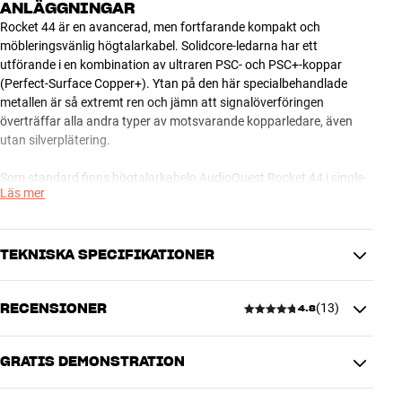
ANLÄGGNINGAR
Rocket 44 är en avancerad, men fortfarande kompakt och
möbleringsvänlig högtalarkabel. Solidcore-ledarna har ett
utförande i en kombination av ultraren PSC- och PSC+-koppar
(Perfect-Surface Copper+). Ytan på den här specialbehandlade
metallen är så extremt ren och jämn att signalöverföringen
överträffar alla andra typer av motsvarande kopparledare, även
utan silverplätering.
Som standard finns högtalarkabeln AudioQuest Rocket 44 i single-
Läs mer
wire (2 x banan > 2 x banan) eller biwire-utgåva (2 x banan > 4 x
banan). Andra konfigurationer och längder kan tas hem på
beställning.
TEKNISKA SPECIFIKATIONER
OBS: HiFi Klubben kan leverera stora delar av sortimentet från
AudioQuest. Kontakta din butik om du är intresserad av någon
RECENSIONER
(
13
)
4.8
specialprodukt som inte visas på vår hemsida.
PRESTANDA
AudioQuest Rocket Series högtalarkablar – avancerad teknik för
AWG
13
ambitiösa anläggningar
Ledarens ytarea
2,63 mm2
GRATIS DEMONSTRATION
Rocket är en läcker och avancerad serie AudioQuest-
4.8
högtalarkablar, och den kan locka fram alla kvaliteter hos dina