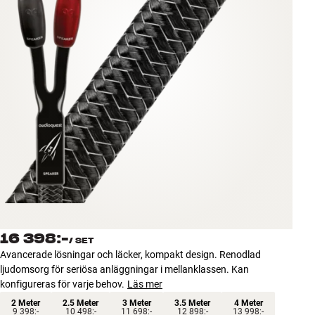
Tillbehör
INSPIRATION
MÄRKEN
NYHETER
ERBJUDANDEN
Hitta Butik
Kundtjänst
Logga in
16 398:-
Kundtjänst
/
SET
Bygg med ljud
Avancerade lösningar och läcker, kompakt design. Renodlad
Företag
ljudomsorg för seriösa anläggningar i mellanklassen. Kan
konfigureras för varje behov.
Läs mer
2 Meter
2.5 Meter
3 Meter
3.5 Meter
4 Meter
9 398:-
10 498:-
11 698:-
12 898:-
13 998:-