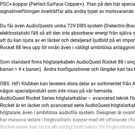
PSC+-koppar (Perfect-Surface Copper+). Ytan på den här specia
signalöverföringen överträffar alla andra typer av motsvarande 
Du får även AudioQuests unika 72V DBS-system (Dielectric-Bias
elektrostatiskt fält så att den inte absorberar energi från själva 
att du kan njuta av en läcker och detaljerad ljudbild på en im
Rocket 88 leva upp till nivån även i väldigt ambitiösa anläggnin
Som standard finns högtalarkabeln AudioQuest Rocket 88 i single
banan > 4 x banan). Andra konfigurationer och längder kan tas 
OBS: HiFi Klubben kan leverera stora delar av sortimentet från 
någon specialprodukt som inte visas på vår hemsida.
AudioQuest Rocket Series högtalarkablar – avancerad teknik fö
Rocket är en läcker och avancerad serie AudioQuest-högtalarkabl
högtalare, även i ambitiösa audiofila system. Designen är ovanl
har massiva ledare i högkvalitativ koppar med ett utförande i f
Rocket-serien kan täcka ett väldigt brett behov för högkvalitativ