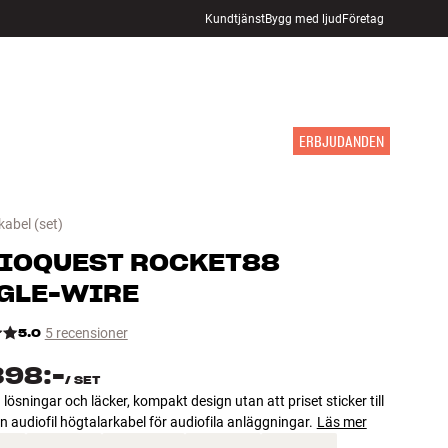
Kundtjänst
Bygg med ljud
Företag
HITTA BUTIK
LOGGA IN
KUNDVAGN
INSPIRATION
MÄRKEN
NYHETER
ERBJUDANDEN
kabel
(set)
IOQUEST
ROCKET88
GLE-WIRE
5.0
5 recensioner
398:-
/
SET
 lösningar och läcker, kompakt design utan att priset sticker till
n audiofil högtalarkabel för audiofila anläggningar.
Läs mer