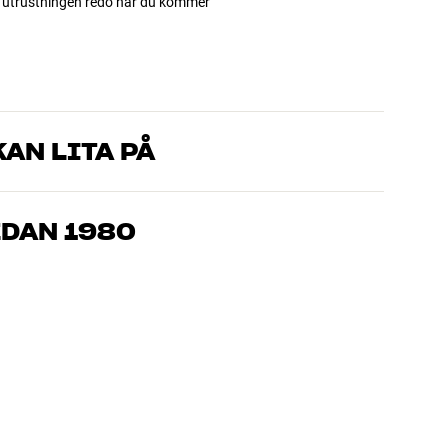
ha utrustningen redo när du kommer
AN LITA PÅ
som kan produkterna och brinner för riktigt bra ljud – både till
mmer om, så hjälper vi dig att hitta den lösning som passar
EDAN 1980
, hemmabio och TV är noggrant utvalda och byggda för att
n och miljön.