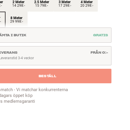
er
2 Meter
2.5 Meter
3 Meter
4 Meter
:-
14 298:-
15 798:-
17 298:-
20 298:-
r
8 Meter
-
29 998:-
ÄMTA I BUTIK
GRATIS
EVERANS
FRÅN 0:-
Leveranstid 3-4 veckor
everanstid 3-4 veckor
BESTÄLL
smatch - Vi matchar konkurrenterna
dagars öppet köp
rs medlemsgaranti