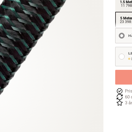
1.5 Met
11 798
5 Mete
23 398:
H
L
L
Pri
60 
3 å