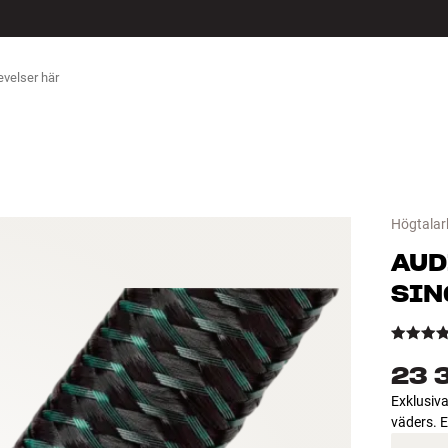
ÖR
Högtalar
AUD
SIN
23 
Exklusiva
väders. E