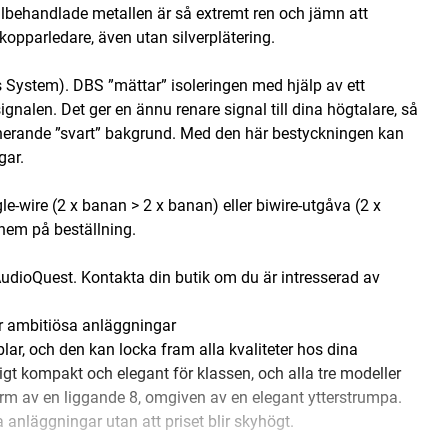
lbehandlade metallen är så extremt ren och jämn att
kopparledare, även utan silverplätering.
 System). DBS ”mättar” isoleringen med hjälp av ett
signalen. Det ger en ännu renare signal till dina högtalare, så
ponerande ”svart” bakgrund. Med den här bestyckningen kan
gar.
-wire (2 x banan > 2 x banan) eller biwire-utgåva (2 x
hem på beställning.
AudioQuest. Kontakta din butik om du är intresserad av
r ambitiösa anläggningar
ar, och den kan locka fram alla kvaliteter hos dina
igt kompakt och elegant för klassen, och alla tre modeller
orm av en liggande 8, omgiven av en elegant ytterstrumpa.
a anläggningar utan att priset blir skyhögt.