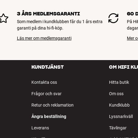
3 ÅRS MEDLEMSGARANTI
60 
Som medlem i kundklubben får du 1 års extra
På Hi
garanti på dina hi-fi-köp.
dagar
Läs mer om medlemsgaranti
Mer o
KUNDTJÄNST
OM HIFI K
Kontakta oss
Hitta butik
Frågor och svar
Om oss
Retur och reklamation
Kundklubb
Ångra beställning
Lyssnarkväll
Leverans
Tävlingar