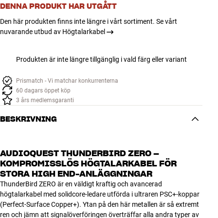
DENNA PRODUKT HAR UTGÅTT
Den här produkten finns inte längre i vårt sortiment. Se vårt
nuvarande utbud av Högtalarkabel
Produkten är inte längre tillgänglig i vald färg eller variant
Prismatch - Vi matchar konkurrenterna
60 dagars öppet köp
3 års medlemsgaranti
BESKRIVNING
AUDIOQUEST THUNDERBIRD ZERO –
KOMPROMISSLÖS HÖGTALARKABEL FÖR
STORA HIGH END-ANLÄGGNINGAR
ThunderBird ZERO är en väldigt kraftig och avancerad
högtalarkabel med solidcore-ledare utförda i ultraren PSC+-koppar
(Perfect-Surface Copper+). Ytan på den här metallen är så extremt
ren och jämn att signalöverföringen överträffar alla andra typer av