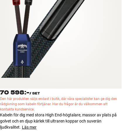
Tillbehör
INSPIRATION
MÄRKEN
NYHETER
ERBJUDANDEN
Hitta Butik
Kundtjänst
70 598:-
Logga in
/
SET
Kundtjänst
Den här produkten säljs endast i butik, där våra specialister kan ge dig den
Bygg med ljud
rådgivning som kabeln förtjänar. Har du frågor är du välkommen att
kontakta kundservice.
Företag
Kabeln för dig med stora High End-högtalare, massor av plats på
golvet och en djup kärlek till ultraren koppar och suverän
ljudkvalitet.
Läs mer