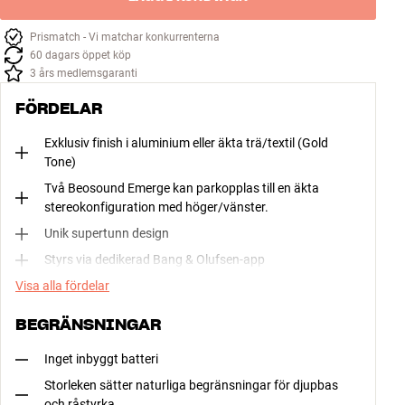
Prismatch - Vi matchar konkurrenterna
60 dagars öppet köp
3 års medlemsgaranti
FÖRDELAR
Exklusiv finish i aluminium eller äkta trä/textil (Gold
Tone)
Två Beosound Emerge kan parkopplas till en äkta
stereokonfiguration med höger/vänster.
Unik supertunn design
Styrs via dedikerad Bang & Olufsen-app
Visa alla fördelar
BEGRÄNSNINGAR
Inget inbyggt batteri
Storleken sätter naturliga begränsningar för djupbas
och råstyrka