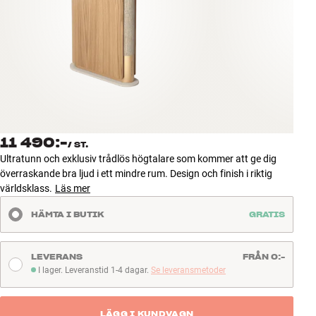
Tillbehör
INSPIRATION
MÄRKEN
NYHETER
11 490:-
/
ST.
ERBJUDANDEN
Ultratunn och exklusiv trådlös högtalare som kommer att ge dig
överraskande bra ljud i ett mindre rum. Design och finish i riktig
världsklass.
Läs mer
Hitta Butik
Kundtjänst
HÄMTA I BUTIK
GRATIS
Logga in
Kundtjänst
Bygg med ljud
LEVERANS
FRÅN 0:-
Företag
I lager. Leveranstid 1-4 dagar.
Se leveransmetoder
I lager. Leveranstid 1-4 dagar
LÄGG I KUNDVAGN