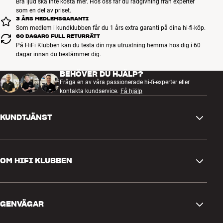
Bra ljud ska inte kosta mer. Hos oss får du rådgivning från experter
som en del av priset.
3 ÅRS MEDLEMSGARANTI
Bärbara produkter från Bang & Olufsen ger dig friheten att vara
Som medlem i kundklubben får du 1 års extra garanti på dina hi-fi-köp.
spontan utan att behöva kompromissa med kvaliteten. Din
60 DAGARS FULL RETURRÄTT
musikupplevelse är en naturlig del av din stil och din vardag och du
På HiFi Klubben kan du testa din nya utrustning hemma hos dig i 60
kommer att ha den till hands utan att behöva vara bunden till stora
dagar innan du bestämmer dig.
anläggningar och stickkontakter. Dina hörlurar är dina bästa
vänner, men när du ska lyssna tillsammans med andra ska det
BEHÖVER DU HJÄLP?
Fråga en av våra passionerade hi-fi-experter eller
naturligtvis vara via en högtalare som är både trådlös, mobil,
kontakta kundservice.
Få hjälp
välspelande och snygg. Allt det här levererar B&O – och de gör det
med lösningar som är mer gedigna än någon annans!
Mer från Bang & Olufsen
KUNDTJÄNST
Kontakta oss
OM HIFI KLUBBEN
Frågor och svar
Retur och reklamation
Hitta butik
Ångra beställning
GENVÄGAR
Om oss
Leverans