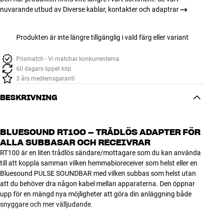
nuvarande utbud av Diverse kablar, kontakter och adaptrar
Produkten är inte längre tillgänglig i vald färg eller variant
Prismatch - Vi matchar konkurrenterna
60 dagars öppet köp
3 års medlemsgaranti
BESKRIVNING
BLUESOUND RT100 – TRÅDLÖS ADAPTER FÖR
ALLA SUBBASAR OCH RECEIVRAR
RT100 är en liten trådlös sändare/mottagare som du kan använda
till att koppla samman vilken hemmabioreceiver som helst eller en
Bluesound PULSE SOUNDBAR med vilken subbas som helst utan
att du behöver dra någon kabel mellan apparaterna. Den öppnar
upp för en mängd nya möjligheter att göra din anläggning både
snyggare och mer välljudande.