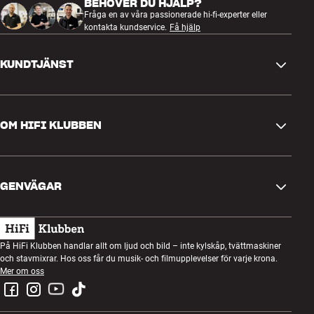
BEHÖVER DU HJÄLP?
Fråga en av våra passionerade hi-fi-experter eller
kontakta kundservice.
Få hjälp
KUNDTJÄNST
Kontakta oss
OM HIFI KLUBBEN
Frågor och svar
Retur och reklamation
Hitta butik
Ångra beställning
GENVÄGAR
Om oss
Leverans
Kundklubb
Presentkort
Köpvillkor
Lyssnarkväll
På HiFi Klubben handlar allt om ljud och bild – inte kylskåp, tvättmaskiner
Bygg med ljud
och stavmixrar. Hos oss får du musik- och filmupplevelser för varje krona.
Integritetspolicy
Tävlingar
Mer om oss
Montering och installation
Jobb i HiFi Klubben
Hyr en SOUNDBOKS