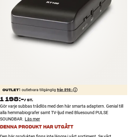
Tillbehör
INSPIRATION
MÄRKEN
NYHETER
ERBJUDANDEN
Hitta Butik
Kundtjänst
OUTLET
1 outletvara tillgänglig
från 898:-
Logga in
1 198:-
/
ST.
Kundtjänst
Gör varje subbas trådlös med den här smarta adaptern. Genial till
Bygg med ljud
alla hemmabiografer samt TV-ljud med Bluesound PULSE
Företag
SOUNDBAR.
Läs mer
DENNA PRODUKT HAR UTGÅTT
Den här produkten finns inte längre i vårt sortiment. Se vårt