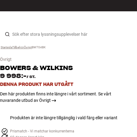
HiFi
MENY
HITTA BUTIK
LOGGA IN
KUNDVAGN
Högtalare
Hopp til innhold
Startsida
Tillbehör
›
Övrigt
›
BW704BK
›
Skivspelare
Övrigt
Hörlurar
BOWERS & WILKINS
9 998:-
/
ST.
Surround
DENNA PRODUKT HAR UTGÅTT
Den här produkten finns inte längre i vårt sortiment. Se vårt
TV
nuvarande utbud av Övrigt
System
Produkten är inte längre tillgänglig i vald färg eller variant
Kablar
Prismatch - Vi matchar konkurrenterna