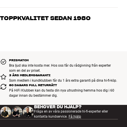
Våra medarbetare är riktiga entusiaster som kan produkterna och
brinner för riktigt bra ljud – både till musik och hemmabio. Berätta
TOPPKVALITET SEDAN 1980
vad du drömmer om, så hjälper vi dig att hitta den lösning som
passar just dig och din budget
Alla HiFi Klubbens produkter för musik, hemmabio och TV är
noggrant utvalda och byggda för att hålla i många år. Bra för både
plånboken och miljön.
BOKA EN EXPERT
PRISMATCH
Bra ljud ska inte kosta mer. Hos oss får du rådgivning från experter
som en del av priset.
3 ÅRS MEDLEMSGARANTI
Som medlem i kundklubben får du 1 års extra garanti på dina hi-fi-köp.
60 DAGARS FULL RETURRÄTT
På HiFi Klubben kan du testa din nya utrustning hemma hos dig i 60
dagar innan du bestämmer dig.
BEHÖVER DU HJÄLP?
Fråga en av våra passionerade hi-fi-experter eller
kontakta kundservice.
Få hjälp