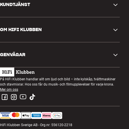
KUNDTJÄNST
Kontakta oss
OM HIFI KLUBBEN
Frågor och svar
Retur och reklamation
Hitta butik
Ångra beställning
GENVÄGAR
Om oss
Leverans
Kundklubb
Presentkort
Köpvillkor
Lyssnarkväll
På HiFi Klubben handlar allt om ljud och bild – inte kylskåp, tvättmaskiner
Bygg med ljud
och stavmixrar. Hos oss får du musik- och filmupplevelser för varje krona.
Integritetspolicy
Tävlingar
Mer om oss
Montering och installation
Jobb i HiFi Klubben
Hyr en SOUNDBOKS
Retur av elavfall
HiFi Klubben Sverige AB - Org.nr: 556120-2218
Produktrecensioner