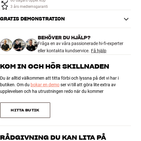
60 dagars öppet köp
Tillbehör
3 års medlemsgaranti
GRATIS DEMONSTRATION
INSPIRATION
MÄRKEN
BEHÖVER DU HJÄLP?
Fråga en av våra passionerade hi-fi-experter
eller kontakta kundservice.
Få hjälp
NYHETER
KOM IN OCH HÖR SKILLNADEN
ERBJUDANDEN
Du är alltid välkommen att titta förbi och lyssna på det vi har i
butiken. Om du
bokar en demo
ser vi till att göra lite extra av
Hitta Butik
upplevelsen och ha utrustningen redo när du kommer
Kundtjänst
Logga in
Kundtjänst
HITTA BUTIK
Bygg med ljud
Företag
RÅDGIVNING DU KAN LITA PÅ