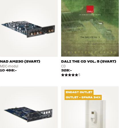
NAD AM230 (SVART)
DALI THE CD VOL. 5 (SVART)
MDC-modul
CD
10 498:-
328:-
5
ENDAST OUTLET
OUTLET - SPARA 34%