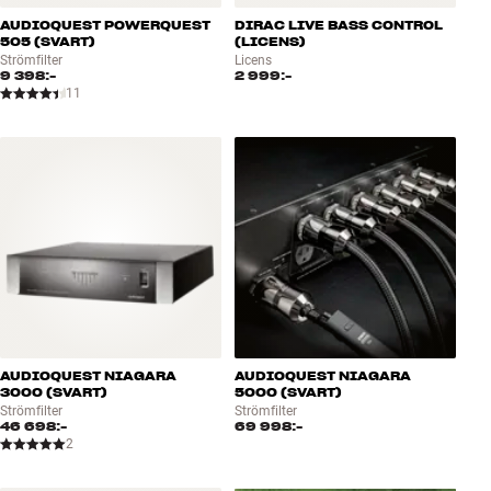
AUDIOQUEST POWERQUEST
DIRAC LIVE BASS CONTROL
505 (SVART)
(LICENS)
Strömfilter
Licens
9 398:-
2 999:-
11
AUDIOQUEST NIAGARA
AUDIOQUEST NIAGARA
3000 (SVART)
5000 (SVART)
Strömfilter
Strömfilter
46 698:-
69 998:-
2