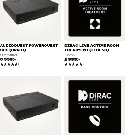
AUDIOQUEST POWERQUEST
DIRAC LIVE ACTIVE ROOM
303 (SVART)
TREATMENT (LICENS)
Strömfilter
Licens
6 998:-
2 999:-
6
2