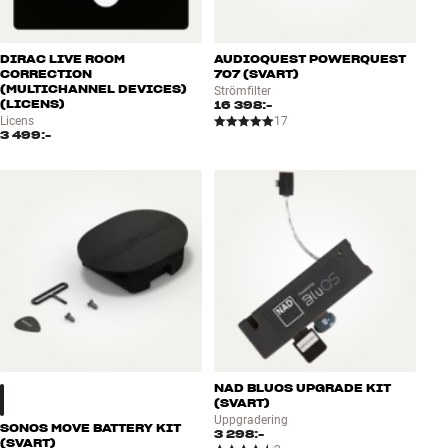
DIRAC LIVE ROOM
AUDIOQUEST POWERQUEST
CORRECTION
707 (SVART)
(MULTICHANNEL DEVICES)
Strömfilter
(LICENS)
16 398:-
Licens
17
3 499:-
NAD BLUOS UPGRADE KIT
(SVART)
Uppgradering
SONOS MOVE BATTERY KIT
3 298:-
(SVART)