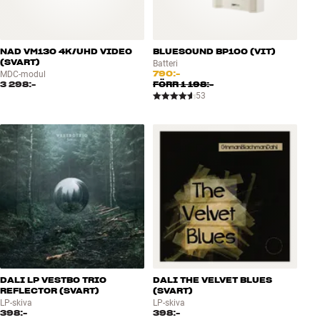
NAD VM130 4K/UHD VIDEO
BLUESOUND BP100 (VIT)
(SVART)
Batteri
790:-
MDC-modul
3 298:-
FÖRR
1 198:-
53
DALI LP VESTBO TRIO
DALI THE VELVET BLUES
REFLECTOR (SVART)
(SVART)
LP-skiva
LP-skiva
398:-
398:-