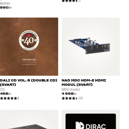
2
Batteri
990:-
DALI CD VOL. 6 (DOUBLE CD)
NAD MDC HDM-2 HDMI
(SVART)
MODUL (SVART)
CD
MDC-modul
498:-
4 998:-
8
26