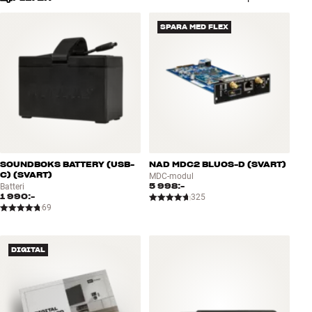
Tillbehör
SPARA MED FLEX
INSPIRATION
MÄRKEN
NYHETER
ERBJUDANDEN
SOUNDBOKS BATTERY (USB-
NAD MDC2 BLUOS-D (SVART)
C) (SVART)
MDC-modul
5 998:-
Batteri
Hitta Butik
1 990:-
325
Kundtjänst
69
Logga in
Kundtjänst
Bygg med ljud
DIGITAL
Företag