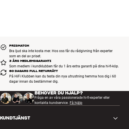
PRISMATCH
Bra ljud ska inte kosta mer. Hos oss får du rådgivning från experter
som en del av priset.
3 ÅRS MEDLEMSGARANTI
Som medlem i kundklubben får du 1 års extra garanti på dina hi-fi-köp.
60 DAGARS FULL RETURRÄTT
På HiFi Klubben kan du testa din nya utrustning hemma hos dig i 60
dagar innan du bestämmer dig.
BEHÖVER DU HJÄLP?
Fråga en av våra passionerade hi-fi-experter eller
kontakta kundservice.
Få hjälp
KUNDTJÄNST