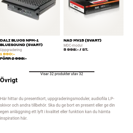
DALI BLUOS NPM-1
NAD MV15 (SVART)
BLUESOUND (SVART)
MDC-modul
5 998:-
/ ST.
Uppgradering
1 990:-
FÖRR
2 998:-
Visar 32 produkter utav 32
Övrigt
Här hittar du presentkort, uppgraderingsmoduler, audiofila LP-
skivor och andra tillbehör. Ska du ge bort en present eller ge din
egen anläggning ett lyft i kvalitet eller funktion kan du hämta
inspiration här.