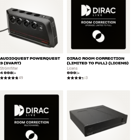
AUDIOQUEST POWERQUEST
DIRAC ROOM CORRECTION
3 (SVART)
(LIMITED TO FULL) (LICENS)
Strömfilter
Licens
4 998:-
999:-
49
3