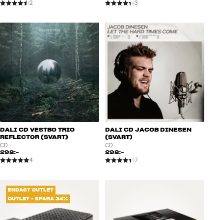
2
3
DALI CD VESTBO TRIO
DALI CD JACOB DINESEN
REFLECTOR (SVART)
(SVART)
CD
CD
298:-
298:-
4
7
ENDAST OUTLET
OUTLET - SPARA 34%