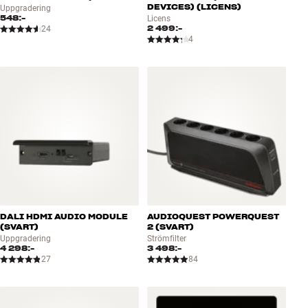
DEVICES) (LICENS)
Uppgradering
548:-
Licens
2 499:-
24
4
DALI HDMI AUDIO MODULE
AUDIOQUEST POWERQUEST
(SVART)
2 (SVART)
Uppgradering
Strömfilter
4 298:-
3 498:-
27
84