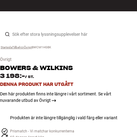
HiFi
MENY
HITTA BUTIK
LOGGA IN
KUNDVAGN
Högtalare
Hopp til innhold
Startsida
Tillbehör
›
Övrigt
›
BWCM1HGBK
›
Skivspelare
Övrigt
Hörlurar
BOWERS & WILKINS
3 198:-
/
ST.
Surround
DENNA PRODUKT HAR UTGÅTT
Den här produkten finns inte längre i vårt sortiment. Se vårt
TV
nuvarande utbud av Övrigt
System
Produkten är inte längre tillgänglig i vald färg eller variant
Kablar
Prismatch - Vi matchar konkurrenterna