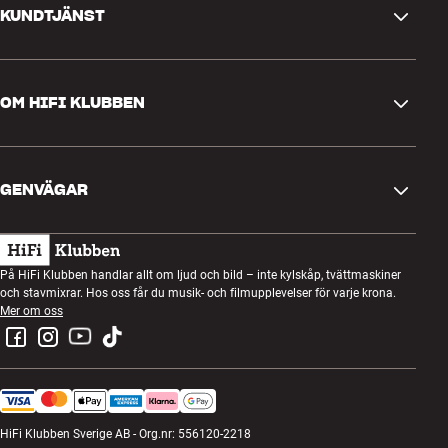
KUNDTJÄNST
Kontakta oss
OM HIFI KLUBBEN
Frågor och svar
Retur och reklamation
Hitta butik
Ångra beställning
GENVÄGAR
Om oss
Leverans
Kundklubb
Presentkort
Köpvillkor
Lyssnarkväll
På HiFi Klubben handlar allt om ljud och bild – inte kylskåp, tvättmaskiner
Bygg med ljud
och stavmixrar. Hos oss får du musik- och filmupplevelser för varje krona.
Integritetspolicy
Tävlingar
Mer om oss
Montering och installation
Jobb i HiFi Klubben
Hyr en SOUNDBOKS
Retur av elavfall
HiFi Klubben Sverige AB - Org.nr: 556120-2218
Produktrecensioner