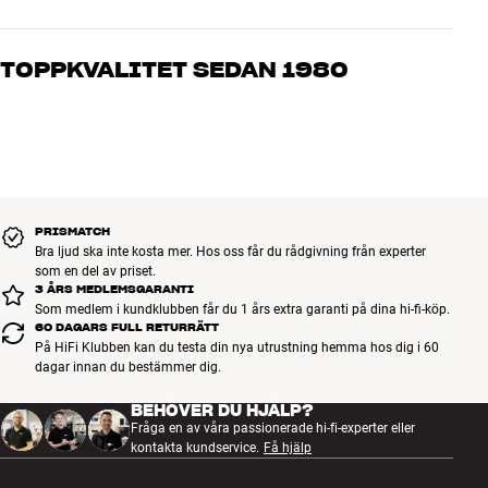
Våra medarbetare är riktiga entusiaster som kan produkterna och
brinner för riktigt bra ljud – både till musik och hemmabio. Berätta
TOPPKVALITET SEDAN 1980
vad du drömmer om, så hjälper vi dig att hitta den lösning som
passar just dig och din budget
Alla HiFi Klubbens produkter för musik, hemmabio och TV är
noggrant utvalda och byggda för att hålla i många år. Bra för både
plånboken och miljön.
BOKA EN EXPERT
PRISMATCH
Bra ljud ska inte kosta mer. Hos oss får du rådgivning från experter
som en del av priset.
3 ÅRS MEDLEMSGARANTI
Som medlem i kundklubben får du 1 års extra garanti på dina hi-fi-köp.
60 DAGARS FULL RETURRÄTT
På HiFi Klubben kan du testa din nya utrustning hemma hos dig i 60
dagar innan du bestämmer dig.
BEHÖVER DU HJÄLP?
Fråga en av våra passionerade hi-fi-experter eller
kontakta kundservice.
Få hjälp