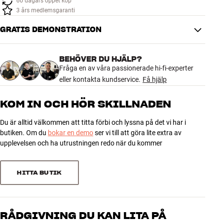
60 dagars öppet köp
Tillbehör
3 års medlemsgaranti
GRATIS DEMONSTRATION
INSPIRATION
MÄRKEN
BEHÖVER DU HJÄLP?
Fråga en av våra passionerade hi-fi-experter
eller kontakta kundservice.
Få hjälp
NYHETER
KOM IN OCH HÖR SKILLNADEN
ERBJUDANDEN
Du är alltid välkommen att titta förbi och lyssna på det vi har i
butiken. Om du
bokar en demo
ser vi till att göra lite extra av
Hitta Butik
upplevelsen och ha utrustningen redo när du kommer
Kundtjänst
Logga in
Kundtjänst
HITTA BUTIK
Bygg med ljud
Företag
RÅDGIVNING DU KAN LITA PÅ