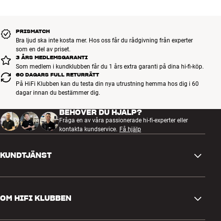
Den separerade konstruktionen ger minimal inbördes påverkan och
garanterar att kanalseparationen – och därmed stereobilden – blir
av högsta kaliber. Du får också mycket större flexibilitet med
PRISMATCH
separata komponenter eftersom du kan välja precis den för- och
Bra ljud ska inte kosta mer. Hos oss får du rådgivning från experter
effektförstärkare du vill ha.
som en del av priset.
Klass i alla detaljer Den eleganta designen och alla andra fina
3 ÅRS MEDLEMSGARANTI
Som medlem i kundklubben får du 1 års extra garanti på dina hi-fi-köp.
egenskaper från Azur-serien har bevarats i 851E, men har tagits till
60 DAGARS FULL RETURRÄTT
nya höjder. Chassit är kraftigare och bättre dämpat, den massiva
På HiFi Klubben kan du testa din nya utrustning hemma hos dig i 60
frontplattan i aluminium är hela 7 mm tjock, sidorna är av
dagar innan du bestämmer dig.
extruderad aluminium och alla detaljer i 851E signalerar
tungviktsklass. Detsamma gäller den gedigna Navigator-
BEHÖVER DU HJÄLP?
systemfjärrkontrollen.
Fråga en av våra passionerade hi-fi-experter eller
kontakta kundservice.
Få hjälp
KUNDTJÄNST
Kontakta oss
OM HIFI KLUBBEN
Frågor och svar