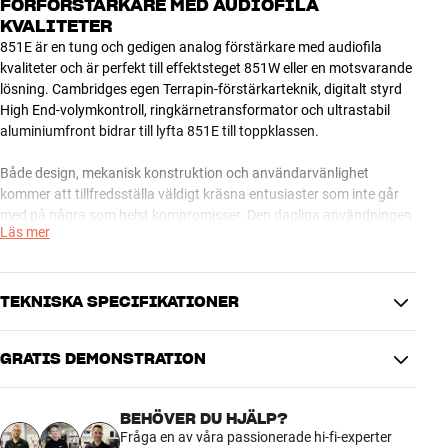
FÖRFÖRSTÄRKARE MED AUDIOFILA
KVALITETER
851E är en tung och gedigen analog förstärkare med audiofila
kvaliteter och är perfekt till effektsteget 851W eller en motsvarande
lösning. Cambridges egen Terrapin-förstärkarteknik, digitalt styrd
High End-volymkontroll, ringkärnetransformator och ultrastabil
aluminiumfront bidrar till lyfta 851E till toppklassen.
Både design, mekanisk konstruktion och användarvänlighet
kommer att tillfredsställa väldigt kräsna entusiaster som inte går
med på några som helst kompromisser. Den dagliga användningen
Läs mer
går lekande lätt med Azur-seriens gedigna systemfjärrkontroll i
metall och en snygg display som kan anpassas efter just dina
behov. Tillsammans med 851W får du en otroligt elegant och
välspelande förstärkarlösning utan att priset för den skull springer
TEKNISKA SPECIFIKATIONER
iväg.
GRATIS DEMONSTRATION
851E levereras med finish i svart eller silver. Systemfjärrkontroll
DIMENSIONER OCH DESIGN
medföljer
Färg
Svart
BEHÖVER DU HJÄLP?
Modell / Variant
Svart
Fråga en av våra passionerade hi-fi-experter
Vikt (kg)
0