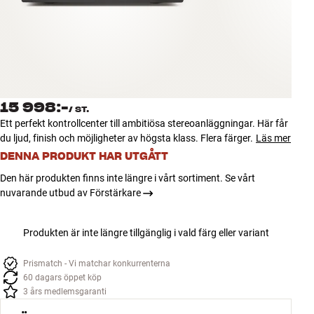
Tillbehör
INSPIRATION
MÄRKEN
15 998:-
/
ST.
NYHETER
Ett perfekt kontrollcenter till ambitiösa stereoanläggningar. Här får
du ljud, finish och möjligheter av högsta klass. Flera färger.
Läs mer
ERBJUDANDEN
DENNA PRODUKT HAR UTGÅTT
Den här produkten finns inte längre i vårt sortiment. Se vårt
Hitta Butik
nuvarande utbud av Förstärkare
Kundtjänst
Logga in
Produkten är inte längre tillgänglig i vald färg eller variant
Kundtjänst
Bygg med ljud
Företag
Prismatch - Vi matchar konkurrenterna
60 dagars öppet köp
3 års medlemsgaranti