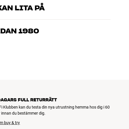
AN LITA PÅ
som kan produkterna och brinner för riktigt bra ljud – både till
mmer om, så hjälper vi dig att hitta den lösning som passar
EDAN 1980
, hemmabio och TV är noggrant utvalda och byggda för att
n och miljön.
DAGARS FULL RETURRÄTT
Fi Klubben kan du testa din nya utrustning hemma hos dig i 60
 innan du bestämmer dig.
m buy & try