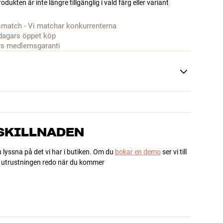
odukten är inte längre tillgänglig i vald färg eller variant
smatch - Vi matchar konkurrenterna
dagars öppet köp
rs medlemsgaranti
 SKILLNADEN
h lyssna på det vi har i butiken. Om du
bokar en demo
ser vi till
ha utrustningen redo när du kommer