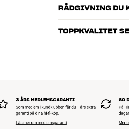
RÅDGIVNING DU K
Våra medarbetare är riktiga entusiaster 
musik och hemmabio. Berätta vad du drö
TOPPKVALITET S
just dig och din budget
Alla HiFi Klubbens produkter för musik
hålla i många år. Bra för både plånboke
BOKA EN EXPERT
3 ÅRS MEDLEMSGARANTI
60 
Som medlem i kundklubben får du 1 års extra
På Hi
garanti på dina hi-fi-köp.
dagar
Läs mer om medlemsgaranti
Mer o