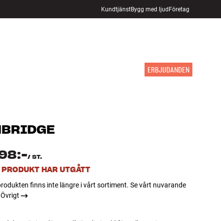
Kundtjänst
Bygg med ljud
Företag
HITTA BUTIK
LOGGA IN
KUNDVAGN
INSPIRATION
MÄRKEN
NYHETER
ERBJUDANDEN
BRIDGE
98:-
/
ST.
 PRODUKT HAR UTGÅTT
rodukten finns inte längre i vårt sortiment. Se vårt nuvarande
 Övrigt