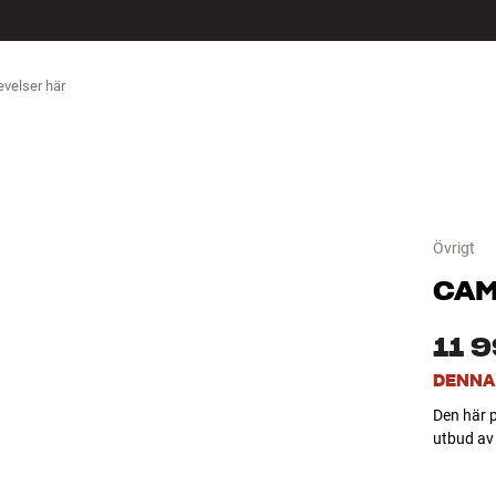
ÖR
Övrigt
CAM
11 9
DENNA
Den här p
utbud av