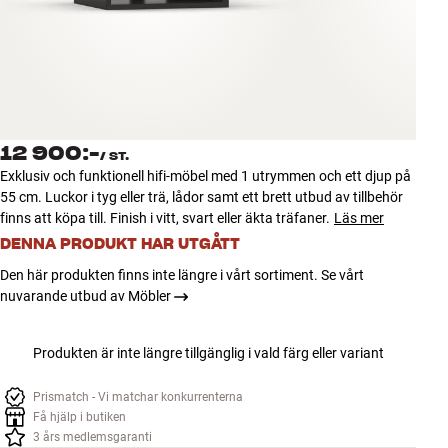
Tillbehör
INSPIRATION
MÄRKEN
12 900:-
/
ST.
NYHETER
Exklusiv och funktionell hifi-möbel med 1 utrymmen och ett djup på
55 cm. Luckor i tyg eller trä, lådor samt ett brett utbud av tillbehör
ERBJUDANDEN
finns att köpa till. Finish i vitt, svart eller äkta träfaner.
Läs mer
DENNA PRODUKT HAR UTGÅTT
Hitta Butik
Den här produkten finns inte längre i vårt sortiment. Se vårt
Kundtjänst
nuvarande utbud av Möbler
Logga in
Kundtjänst
Produkten är inte längre tillgänglig i vald färg eller variant
Bygg med ljud
Företag
Prismatch - Vi matchar konkurrenterna
Få hjälp i butiken
3 års medlemsgaranti