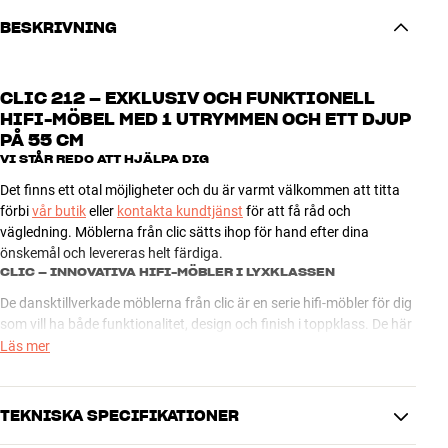
BESKRIVNING
CLIC 212 – EXKLUSIV OCH FUNKTIONELL
HIFI-MÖBEL MED 1 UTRYMMEN OCH ETT DJUP
PÅ 55 CM
VI STÅR REDO ATT
HJÄLPA DIG
Det finns ett otal möjligheter och du är varmt välkommen att titta
förbi
vår butik
eller
kontakta kundtjänst
för att få råd och
vägledning. Möblerna från clic sätts ihop för hand efter dina
önskemål och levereras helt färdiga.
CLIC – INNOVATIVA HIFI-MÖBLER I LYXKLASSEN
De dansktillverkade möblerna från clic är en serie hifi-möbler för dig
som vill ha både funktionalitet, design och finish i toppklass. De här
exklusiva möblerna är avsedda att presentera moderna ljud- och
Läs mer
bildprodukter från sin allra bästa sida, och elegant design och ett
otal kombinationsmöjligheter gör att du alltid hittar en clic-lösning
som passar både din anläggning och ditt hem perfekt.
TEKNISKA SPECIFIKATIONER