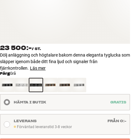
Tillbehör
INSPIRATION
MÄRKEN
23 500:-
/
ST.
NYHETER
Dölj anläggning och högtalare bakom denna eleganta tyglucka som
släpper igenom både ditt fina ljud och signaler från
ERBJUDANDEN
fjärrkontrollen.
Läs mer
Färg
Grå
Hitta Butik
Kundtjänst
Logga in
HÄMTA I BUTIK
GRATIS
Kundtjänst
Bygg med ljud
Företag
LEVERANS
FRÅN 0:-
Förväntad leveranstid 3-8 veckor
Förväntad leveranstid 3-8 veckor