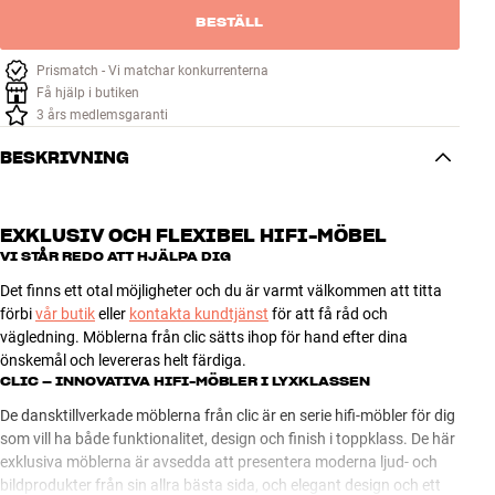
BESTÄLL
Prismatch - Vi matchar konkurrenterna
Få hjälp i butiken
3 års medlemsgaranti
BESKRIVNING
EXKLUSIV OCH FLEXIBEL HIFI-MÖBEL
VI STÅR REDO ATT
HJÄLPA DIG
Det finns ett otal möjligheter och du är varmt välkommen att titta
förbi
vår butik
eller
kontakta kundtjänst
för att få råd och
vägledning. Möblerna från clic sätts ihop för hand efter dina
önskemål och levereras helt färdiga.
CLIC – INNOVATIVA HIFI-MÖBLER I LYXKLASSEN
De dansktillverkade möblerna från clic är en serie hifi-möbler för dig
som vill ha både funktionalitet, design och finish i toppklass. De här
exklusiva möblerna är avsedda att presentera moderna ljud- och
bildprodukter från sin allra bästa sida, och elegant design och ett