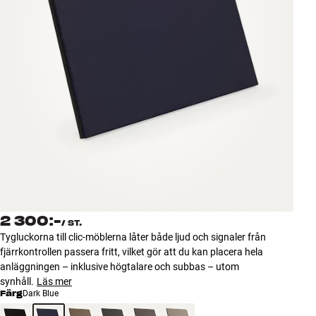
Tillbehör
INSPIRATION
MÄRKEN
NYHETER
ERBJUDANDEN
Hitta Butik
Kundtjänst
2 300:-
Logga in
/
ST.
Kundtjänst
Tygluckorna till clic-möblerna låter både ljud och signaler från
Bygg med ljud
fjärrkontrollen passera fritt, vilket gör att du kan placera hela
Företag
anläggningen – inklusive högtalare och subbas – utom
synhåll.
Läs mer
Färg
Dark Blue