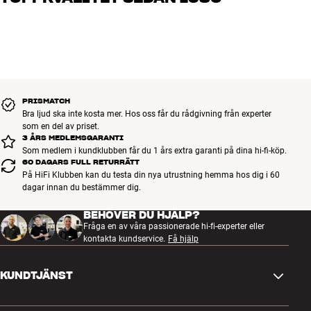
vad du drömmer om, så hjälper vi dig att hitta den lösning som
passar just dig och din budget
Alla HiFi Klubbens produkter för musik, hemmabio och TV är
noggrant utvalda och byggda för att hålla i många år. Bra för både
plånboken och miljön.
BOKA EN EXPERT
PRISMATCH
Bra ljud ska inte kosta mer. Hos oss får du rådgivning från experter
som en del av priset.
3 ÅRS MEDLEMSGARANTI
Som medlem i kundklubben får du 1 års extra garanti på dina hi-fi-köp.
60 DAGARS FULL RETURRÄTT
På HiFi Klubben kan du testa din nya utrustning hemma hos dig i 60
dagar innan du bestämmer dig.
BEHÖVER DU HJÄLP?
Fråga en av våra passionerade hi-fi-experter eller
kontakta kundservice.
Få hjälp
KUNDTJÄNST