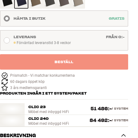
HÄMTA I BUTIK
GRATIS
LEVERANS
FRÅN 0:-
Förväntad leveranstid 3-8 veckor
Förväntad leveranstid 3-8 veckor
BESTÄLL
Prismatch - Vi matchar konkurrenterna
60 dagars öppet köp
3 års medlemsgaranti
PRODUKTEN INGÅR I ETT SYSTEM/PAKET
CLIC 23
51 486:-
/
SYSTEM
Möbel med inbyggd HiFi
CLIC 240
84 492:-
/
SYSTEM
Möbel med inbyggd HiFi
BESKRIVNING