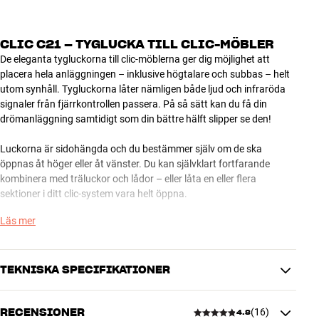
CLIC C21 – TYGLUCKA TILL CLIC-MÖBLER
De eleganta tygluckorna till clic-möblerna ger dig möjlighet att
placera hela anläggningen – inklusive högtalare och subbas – helt
utom synhåll. Tygluckorna låter nämligen både ljud och infraröda
signaler från fjärrkontrollen passera. På så sätt kan du få din
drömanläggning samtidigt som din bättre hälft slipper se den!
Luckorna är sidohängda och du bestämmer själv om de ska
öppnas åt höger eller åt vänster. Du kan självklart fortfarande
kombinera med träluckor och lådor – eller låta en eller flera
sektioner i ditt clic-system vara helt öppna.
Läs mer
clic C21 passar till möblerna clic 211, 212, 221-2, 222-2, 230, 231,
232, 410, 420 och 430.
Tygluckorna från clic finns i utförandena svart, vitt eller silver.
TEKNISKA SPECIFIKATIONER
Obs! De vita tygluckorna är relativt känsliga för smuts. Därför
RECENSIONER
(
16
)
4.8
rekommenderar clic att du väljer silver eller svart om du måste
DIMENSIONER OCH DESIGN