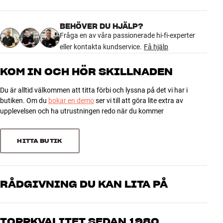
öppna och stänga luckan ofta.
Färg
Blå
Modell / Variant
Dark Blue
BEHÖVER DU HJÄLP?
Mer från Clic
4.8
Vikt (kg)
Fråga en av våra passionerade hi-fi-experter
0
Vikt emballage (kg)
eller kontakta kundservice.
0
Få hjälp
Mått (förpackning)
0 x 0 x 0 cm (bredd x höjd x djup)
16 recensioner
KOM IN OCH HÖR SKILLNADEN
GENERELLA EGENSKAPER
Du är alltid välkommen att titta förbi och lyssna på det vi har i
5
13
Tyglucka till clic-möbler
butiken. Om du
bokar en demo
ser vi till att göra lite extra av
4
Passar till clic 211, 212, 221-2, 222-2, 230, 231, 232, 410, 420 och
3
upplevelsen och ha utrustningen redo när du kommer
430
3
0
Färger: Vit, svart eller silver
2
0
HITTA BUTIK
1
0
RÅDGIVNING DU KAN LITA PÅ
Sortera efter
Våra medarbetare är riktiga entusiaster som kan produkterna och
brinner för riktigt bra ljud – både till musik och hemmabio. Berätta
TOPPKVALITET SEDAN 1980