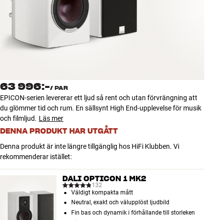
Tillbehör
INSPIRATION
MÄRKEN
NYHETER
63 996:-
/
PAR
EPICON-serien levererar ett ljud så rent och utan förvrängning att
ERBJUDANDEN
du glömmer tid och rum. En sällsynt High End-upplevelse för musik
och filmljud.
Läs mer
DENNA PRODUKT HAR UTGÅTT
Hitta Butik
Kundtjänst
Denna produkt är inte längre tillgänglig hos HiFi Klubben. Vi
Logga in
rekommenderar istället:
Kundtjänst
Bygg med ljud
DALI OPTICON 1 MK2
Företag
132
Väldigt kompakta mått
Neutral, exakt och välupplöst ljudbild
Fin bas och dynamik i förhållande till storleken