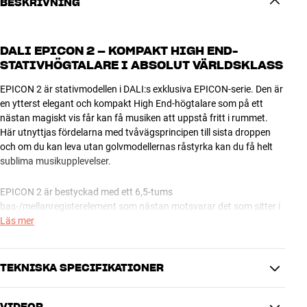
BESKRIVNING
DALI EPICON 2 – KOMPAKT HIGH END-
STATIVHÖGTALARE I ABSOLUT VÄRLDSKLASS
EPICON 2 är stativmodellen i DALI:s exklusiva EPICON-serie. Den är
en ytterst elegant och kompakt High End-högtalare som på ett
nästan magiskt vis får kan få musiken att uppstå fritt i rummet.
Här utnyttjas fördelarna med tvåvägsprincipen till sista droppen
och om du kan leva utan golvmodellernas råstyrka kan du få helt
sublima musikupplevelser.
EPICON 2 är bestyckad med ett 6,5-tums
bas-/mellanregisterelement som nästan motsvarar det som sitter i
EPICON 6, inkl. den unika Linear Drive SMC-magnettekniken.
Läs mer
Härutöver får den exklusiva softdome-diskanten sin del av äran för
den fantastiskt luftiga och musikaliska återgivningen.
TEKNISKA SPECIFIKATIONER
MAGISKA PRESTANDA I ETT KOMPAKT KABINETT
Den mest iögonenfallande skillnaden mellan EPICON 2 och övriga