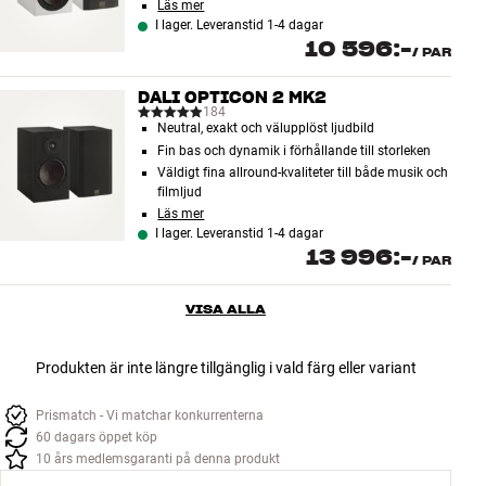
Läs mer
I lager. Leveranstid 1-4 dagar
10 596:-
/
PAR
DALI OPTICON 2 MK2
184
Neutral, exakt och välupplöst ljudbild
Fin bas och dynamik i förhållande till storleken
Väldigt fina allround-kvaliteter till både musik och
filmljud
Läs mer
I lager. Leveranstid 1-4 dagar
13 996:-
/
PAR
VISA ALLA
Produkten är inte längre tillgänglig i vald färg eller variant
Prismatch - Vi matchar konkurrenterna
60 dagars öppet köp
10 års medlemsgaranti på denna produkt