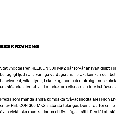
BESKRIVNING
Stativhögtalaren HELICON 300 MK2 går förvånansvärt djupt i sitt r
behagligt ljud i alla vanliga vardagsrum. I praktiken kan den
baselement, vilket tydligt skiner igenom i den otroligt musika
enastående alternativ till mindre rum eller om du inte behöver 
Precis som många andra kompakta tvåvägshögtalare i High End
en av HELICON 300 MK2:s största talanger. Den är därför en i e
även elektriska musikstilar på ett överlägset sätt. Den tål att 