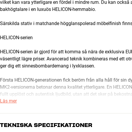
vilket kan vara ytterligare en fördel i mindre rum. Du kan ocks
bakhögtalare i en luxuös HELICON-hemmabio.
Särskilda stativ i matchande högglanspolerad möbelfinish finn
HELICON-serien
HELICON-serien är gjord för att komma så nära de exklusiva EUP
väsentligt lägre priser. Avancerad teknik kombineras med ett otro
ger dig ett sinnesbombardemang i lyxklassen.
Första HELICON-generationen fick beröm från alla håll för sin 
MK2-versionerna betonar denna kvalitet ytterligare. En HELICON
fullt upplöst och autentisk ljudbild, utan att det sker på bekostn
Läs mer
högtalare med finish och ljudkvalitet på tvättäkta High End-ni
budget.
Ännu högre kvalitet
TEKNISKA SPECIFIKATIONER