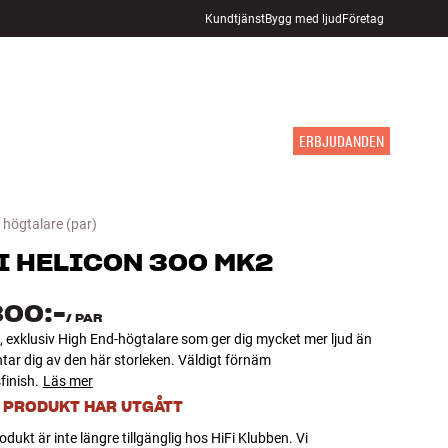
Kundtjänst
Bygg med ljud
Företag
HITTA BUTIK
LOGGA IN
KUNDVAGN
INSPIRATION
MÄRKEN
NYHETER
ERBJUDANDEN
högtalare
(par)
I
HELICON 300 MK2
800:-
/
PAR
 exklusiv High End-högtalare som ger dig mycket mer ljud än
tar dig av den här storleken. Väldigt förnäm
finish.
Läs mer
 PRODUKT HAR UTGÅTT
dukt är inte längre tillgänglig hos HiFi Klubben. Vi