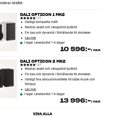
erar istället:
DALI OPTICON 1 MK2
132
Väldigt kompakta mått
Neutral, exakt och välupplöst ljudbild
Fin bas och dynamik i förhållande till storleken
Läs mer
I lager. Leveranstid 1-4 dagar
10 596:-
/
PAR
DALI OPTICON 2 MK2
185
Neutral, exakt och välupplöst ljudbild
Fin bas och dynamik i förhållande till storleken
Väldigt fina allround-kvaliteter till både musik och
filmljud
Läs mer
I lager. Leveranstid 1-4 dagar
13 996:-
/
PAR
VISA ALLA