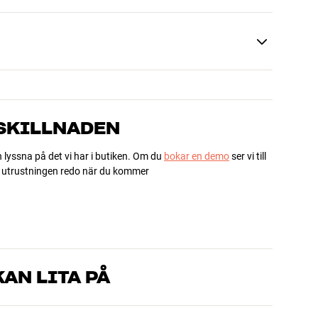
 SKILLNADEN
h lyssna på det vi har i butiken. Om du
bokar en demo
ser vi till
ha utrustningen redo när du kommer
AN LITA PÅ
som kan produkterna och brinner för riktigt bra ljud – både till