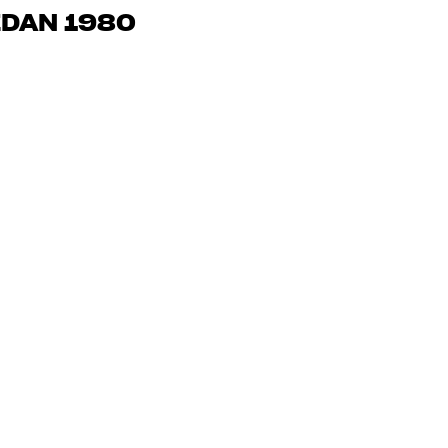
mmer om, så hjälper vi dig att hitta den lösning som passar
EDAN 1980
, hemmabio och TV är noggrant utvalda och byggda för att
n och miljön.