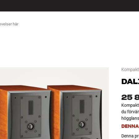
ÖR
Kompakt 
DAL
25 
Kompakt,
du förvän
högglans
DENNA
Denna pro