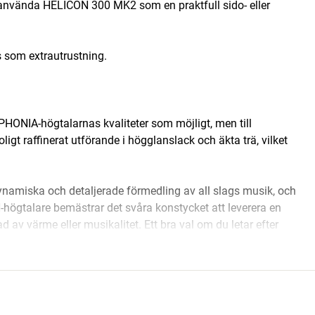
å använda HELICON 300 MK2 som en praktfull sido- eller
s som extrautrustning.
HONIA-högtalarnas kvaliteter som möjligt, men till
ligt raffinerat utförande i högglanslack och äkta trä, vilket
dynamiska och detaljerade förmedling av all slags musik, och
-högtalare bemästrar det svåra konstycket att leverera en
ad av värme eller musikalitet. Ett bra val om du letar efter
vå, men utan toppmodellernas extrema krav på elektronik och