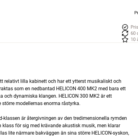
Pr
Pri
60 
10 
elativt lilla kabinett och har ett ytterst musikaliskt och
 betraktas som en nedbantad HELICON 400 MK2 med bara ett
liska och dynamiska klangen. HELICON 300 MK2 är ett
de större modellernas enorma råstyrka.
-klassen är återgivningen av den tredimensionella rymden
n klass för sig med krävande akustisk musik, men klarar
ställas lite närmare bakväggen än sina större HELICON-syskon,