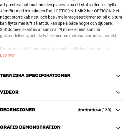
att prestera optimalt om den placeras på ett stativ eller i en hylla.
Jämfört med minstingen DALI OPTICON 1 MK2 har OPTICON 2 ett
något större kabinett, och bas-/mellanregisterelementet på 6,5 tum
kan flytta mer luft så att du kan spela både högre och djupare.
Softdome-diskanten är samma 29 mm-element som på
golvmodellerna, och de två elementen matchar varandra perfekt.
DALIs unika SMC-magnetsystem och seriös kvalitet ända in i
minsta detalj gör att OPTICON 2 MK2 kan leverera en ytterst ren,
Läs mer
dynamisk och detaljerad musikåtergivning värdig en betydligt
större och dyrare högtalare. Om ditt behov och din budget pekar
mot en mellanstor stativhögtalare med höga prestanda till ett
TEKNISKA SPECIFIKATIONER
överkomligt pris så är OPTICON 2 MK2 ett riktigt bra val.
VIDEOR
DALI OPTICON 2 MK2 finns med finish i vit matt (Satin White), svart
PRESTANDA
ask (Black Ash) eller mörk ek (Tobacco Oak).
Frekvensomfång (-3 dB)
59 - 25000 Hz
DALI OPTICON MK2 – EN HÖGTALARKLASSIKER HAR BLIVIT
ÄNNU BÄTTRE
RECENSIONER
(
185
)
Kabinettkonstruktion
Basreflex
4.9
Bi-wire
Nej
OPTICON MK2 är en komplett högtalarserie som till ett överkomligt
Känslighet
86,5 dB
pris ger dig imponerande hifi-prestanda till både filmljud och musik.
GRATIS DEMONSTRATION
Delningsfrekvens
2000
Här har DALI än en gång haft förstoringsglaset framme för att