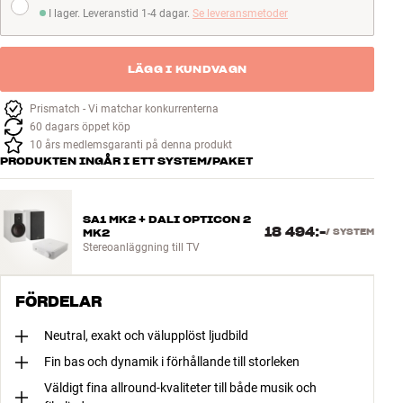
I lager. Leveranstid 1-4 dagar.
Se leveransmetoder
I lager. Leveranstid 1-4 dagar
LÄGG I KUNDVAGN
Prismatch - Vi matchar konkurrenterna
60 dagars öppet köp
10 års medlemsgaranti på denna produkt
PRODUKTEN INGÅR I ETT SYSTEM/PAKET
SA1 MK2 + DALI OPTICON 2
18 494:-
MK2
/
SYSTEM
Stereoanläggning till TV
FÖRDELAR
Neutral, exakt och välupplöst ljudbild
Fin bas och dynamik i förhållande till storleken
Väldigt fina allround-kvaliteter till både musik och