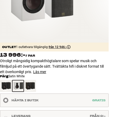
Tillbehör
INSPIRATION
MÄRKEN
NYHETER
OUTLET
1 outletvara tillgänglig
från 12 946:-
13 996:-
/
PAR
ERBJUDANDEN
Otroligt mångsidig kompakthögtalare som spelar musik och
filmljud på ett övertygande sätt. Tvättäkta hifi i diskret format till
Hitta Butik
ett överkomligt pris.
Läs mer
Kundtjänst
Färg
Satin White
Logga in
Kundtjänst
Bygg med ljud
Företag
HÄMTA I BUTIK
GRATIS
LEVERANS
FRÅN 0:-