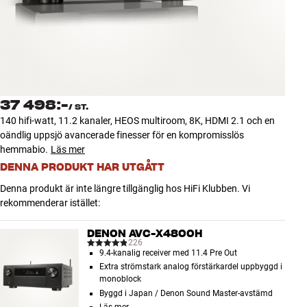
Tillbehör
INSPIRATION
MÄRKEN
37 498:-
/
ST.
NYHETER
140 hifi-watt, 11.2 kanaler, HEOS multiroom, 8K, HDMI 2.1 och en
oändlig uppsjö avancerade finesser för en kompromisslös
ERBJUDANDEN
hemmabio.
Läs mer
DENNA PRODUKT HAR UTGÅTT
Hitta Butik
Denna produkt är inte längre tillgänglig hos HiFi Klubben. Vi
Kundtjänst
rekommenderar istället:
Logga in
Kundtjänst
DENON AVC-X4800H
Bygg med ljud
226
9.4-kanalig receiver med 11.4 Pre Out
Företag
Extra strömstark analog förstärkardel uppbyggd i
monoblock
Byggd i Japan / Denon Sound Master-avstämd