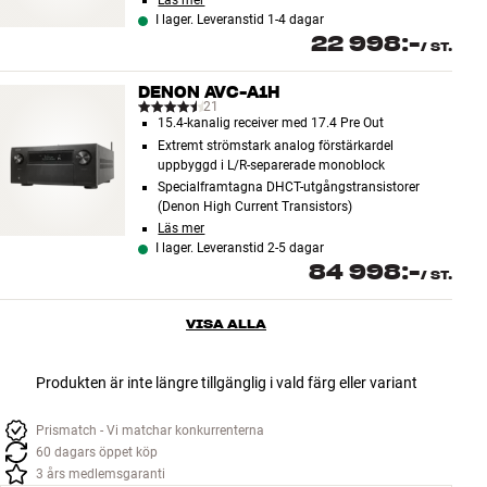
Läs mer
I lager. Leveranstid 1-4 dagar
22 998:-
/
ST.
DENON AVC-A1H
21
15.4-kanalig receiver med 17.4 Pre Out
Extremt strömstark analog förstärkardel
uppbyggd i L/R-separerade monoblock
Specialframtagna DHCT-utgångstransistorer
(Denon High Current Transistors)
Läs mer
I lager. Leveranstid 2-5 dagar
84 998:-
/
ST.
VISA ALLA
Produkten är inte längre tillgänglig i vald färg eller variant
Prismatch - Vi matchar konkurrenterna
60 dagars öppet köp
3 års medlemsgaranti