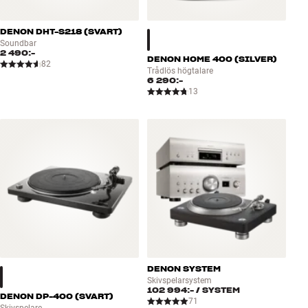
DENON DHT-S218 (SVART)
Soundbar
2 490:-
DENON HOME 400 (SILVER)
82
Trådlös högtalare
6 290:-
13
DENON SYSTEM
Skivspelarsystem
102 994:-
/ SYSTEM
DENON DP-400 (SVART)
71