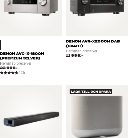
DENON AVR-X2900H DAB
(SVART)
Hemmabioreceiver
DENON AVC-X4800H
11 998:-
(PREMIUM SILVER)
Hemmabioreceiver
22 998:-
226
LÄGG TILL OCH SPARA