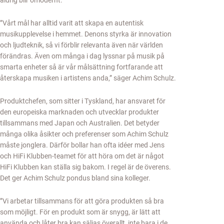
aldrig blir omodernt.
”Vårt mål har alltid varit att skapa en autentisk
musikupplevelse i hemmet. Denons styrka är innovation
och ljudteknik, så vi förblir relevanta även när världen
förändras. Även om många i dag lyssnar på musik på
smarta enheter så är vår målsättning fortfarande att
återskapa musiken i artistens anda,” säger Achim Schulz.
Produktchefen, som sitter i Tyskland, har ansvaret för
den europeiska marknaden och utvecklar produkter
tillsammans med Japan och Australien. Det betyder
många olika åsikter och preferenser som Achim Schulz
måste jonglera. Därför bollar han ofta idéer med Jens
och HiFi Klubben-teamet för att höra om det är något
HiFi Klubben kan ställa sig bakom. I regel är de överens.
Det ger Achim Schulz pondus bland sina kolleger.
”Vi arbetar tillsammans för att göra produkten så bra
som möjligt. För en produkt som är snygg, är lätt att
använda och låter bra kan säljas överallt, inte bara i de