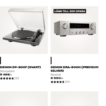
LÄGG TILL OCH SPARA
DENON DP-300F (SVART)
DENON DRA-900H (PREMIUM
SILVER)
Skivspelare
5 498:-
Receiver
6 990:-
283
304