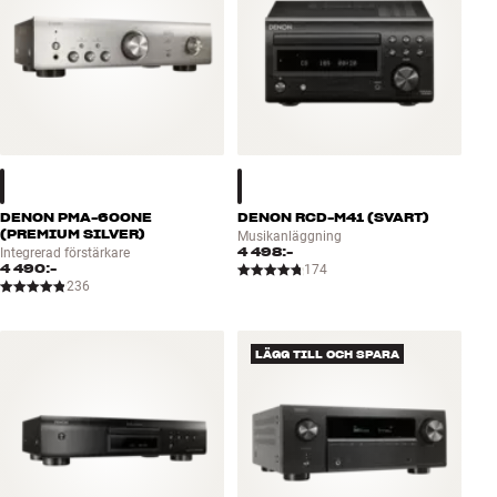
DENON PMA-600NE
DENON RCD-M41 (SVART)
(PREMIUM SILVER)
Musikanläggning
4 498:-
Integrerad förstärkare
4 490:-
174
236
LÄGG TILL OCH SPARA