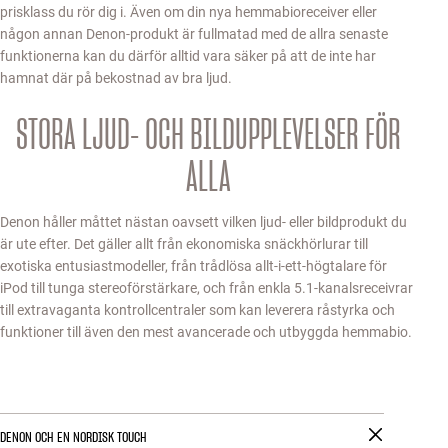
prisklass du rör dig i. Även om din nya hemmabioreceiver eller
någon annan Denon-produkt är fullmatad med de allra senaste
funktionerna kan du därför alltid vara säker på att de inte har
hamnat där på bekostnad av bra ljud.
STORA LJUD- OCH BILDUPPLEVELSER FÖR
ALLA
Denon håller måttet nästan oavsett vilken ljud- eller bildprodukt du
är ute efter. Det gäller allt från ekonomiska snäckhörlurar till
exotiska entusiastmodeller, från trådlösa allt-i-ett-högtalare för
iPod till tunga stereoförstärkare, och från enkla 5.1-kanalsreceivrar
till extravaganta kontrollcentraler som kan leverera råstyrka och
funktioner till även den mest avancerade och utbyggda hemmabio.
DENON OCH EN NORDISK TOUCH