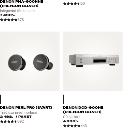
DENON PMA-900HNE
50
(PREMIUM SILVER)
Integrerad förstärkare
7 490:-
378
DENON PERL PRO (SVART)
DENON DCD-900NE
(PREMIUM SILVER)
Trådlösa in-ear-hörlurar
2 498:-
/ PAKET
CD-spelare
4 990:-
392
443