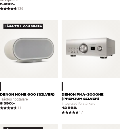
Skivspelare
5 490:-
126
LÄGG TILL OCH SPARA
DENON HOME 600 (SILVER)
DENON PMA-3000NE
(PREMIUM SILVER)
Trådlös högtalare
8 390:-
Integrerad förstärkare
42 998:-
11
17