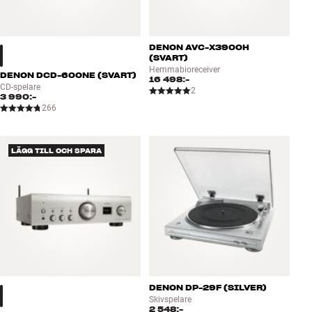
DENON AVC-X3900H
(SVART)
Hemmabioreceiver
DENON DCD-600NE (SVART)
16 498:-
CD-spelare
2
3 990:-
266
LÄGG TILL OCH SPARA
DENON DP-29F (SILVER)
Skivspelare
2 548:-