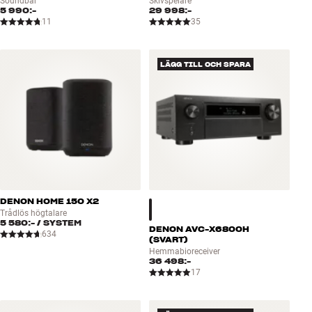
Soundbar
Skivspelare
5 990:-
29 998:-
11
35
LÄGG TILL OCH SPARA
DENON HOME 150 X2
Trådlös högtalare
5 580:-
/ SYSTEM
DENON AVC-X6800H
634
(SVART)
Hemmabioreceiver
36 498:-
17