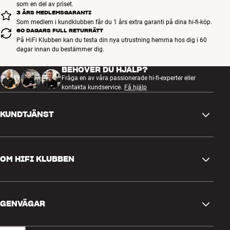
som en del av priset.
3 ÅRS MEDLEMSGARANTI
Som medlem i kundklubben får du 1 års extra garanti på dina hi-fi-köp.
60 DAGARS FULL RETURRÄTT
På HiFi Klubben kan du testa din nya utrustning hemma hos dig i 60
dagar innan du bestämmer dig.
BEHÖVER DU HJÄLP?
Fråga en av våra passionerade hi-fi-experter eller
kontakta kundservice.
Få hjälp
KUNDTJÄNST
Kontakta oss
OM HIFI KLUBBEN
Frågor och svar
Retur och reklamation
Hitta butik
Ångra beställning
GENVÄGAR
Om oss
Leverans
Kundklubb