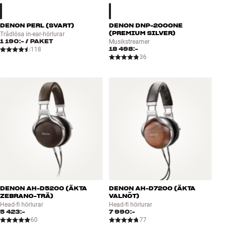
DENON PERL (SVART)
DENON DNP-2000NE
(PREMIUM SILVER)
Trådlösa in-ear-hörlurar
1 190:-
/ PAKET
Musikstreamer
18 498:-
118
36
DENON AH-D5200 (ÄKTA
DENON AH-D7200 (ÄKTA
ZEBRANO-TRÄ)
VALNÖT)
Head-fi hörlurar
Head-fi hörlurar
5 423:-
7 990:-
60
77