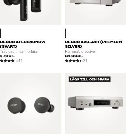
DENON AH-C840NCW
DENON AVC-A1H (PREMIUM
(SVART)
SILVER)
Trådlösa in-ear-hörlurar
Hemmabioreceiver
1 790:-
84 998:-
44
21
LÄGG TILL OCH SPARA