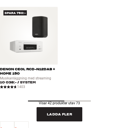
SPARA 750:-
DENON CEOL RCD-N12DAB +
HOME 150
Musikanläggning med streaming
10 038:-
/ SYSTEM
1403
Visar 42 produkter utav 73
LADDA FLER