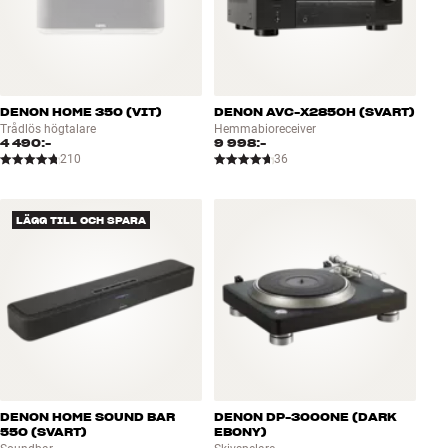
DENON HOME 350 (VIT)
DENON AVC-X2850H (SVART)
Trådlös högtalare
Hemmabioreceiver
4 490:-
9 998:-
210
36
LÄGG TILL OCH SPARA
DENON HOME SOUND BAR
DENON DP-3000NE (DARK
550 (SVART)
EBONY)