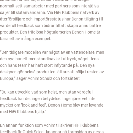
normalt sett samarbetar med partners som inte själva
säljer till slutanvändarna. Via HiFi Klubbens nätverk av
återförsäljare och importörsstatus har Denon tillgång till
värdefull feedback som bidrar till att skapa ännu bättre
produkter. Den trådlösa högtalarserien Denon Home är
bara ett av många exempel.
”Den tidigare modellen var något av en vattendelare, men
den nya har ett mer skandinaviskt uttryck, något Jens
och hans team har haft stort inflytande på. Den nya
designen gör också produkten lättare att sälja i resten av
Europa,” säger Achim Schulz och fortsätter:
”Du kan utveckla vad som helst, men utan värdefull
feedback har det ingen betydelse. Ingenjörer vet inte
mycket om ’look and feel’. Denon Home blev mer levande
med HiFi Klubbens hjälp.”
En annan funktion som Achim tillskriver HiFi Klubbens
feedback är Quick Select-knappar på framsidan av deras