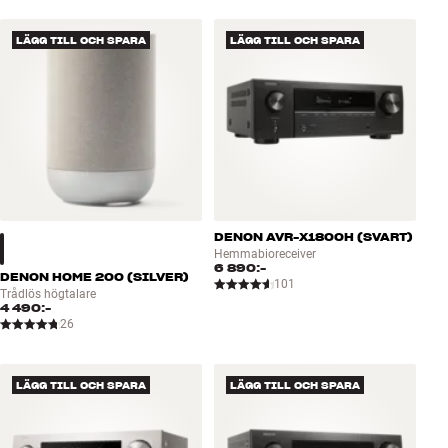
LÄGG TILL OCH SPARA
LÄGG TILL OCH SPARA
DENON AVR-X1800H (SVART)
Hemmabioreceiver
6 890:-
DENON HOME 200 (SILVER)
101
Trådlös högtalare
4 490:-
26
LÄGG TILL OCH SPARA
LÄGG TILL OCH SPARA