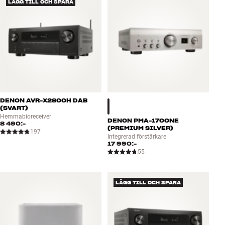
LÄGG TILL OCH SPARA
DENON AVR-X2800H DAB
(SVART)
Hemmabioreceiver
DENON PMA-1700NE
8 490:-
(PREMIUM SILVER)
197
Integrerad förstärkare
17 990:-
55
LÄGG TILL OCH SPARA