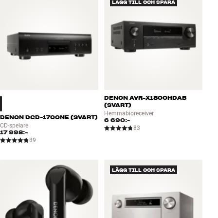
LÄGG TILL OCH SPARA
DENON AVR-X1800HDAB
(SVART)
Hemmabioreceiver
DENON DCD-1700NE (SVART)
6 690:-
CD-spelare
83
17 998:-
89
LÄGG TILL OCH SPARA