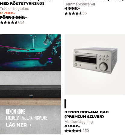
MED RÖSTSTYRNING)
Hemmabioreceiver
4 998:-
Trådlös högtalare
2 790:-
66
FÖRR
3 398:-
634
DENON HOME
DENON RCD-M41 DAB
EXKLUSIVA TRÅDLÖSA HÖGTALARE
(PREMIUM SILVER)
Musikanläggning
LÄS MER
4 998:-
250