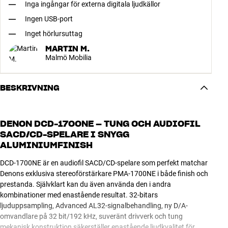
Inga ingångar för externa digitala ljudkällor
Ingen USB-port
Inget hörlursuttag
MARTIN M.
Malmö Mobilia
BESKRIVNING
DENON DCD-1700NE – TUNG OCH AUDIOFIL
SACD/CD-SPELARE I SNYGG
ALUMINIUMFINISH
DCD-1700NE är en audiofil SACD/CD-spelare som perfekt matchar
Denons exklusiva stereoförstärkare PMA-1700NE i både finish och
prestanda. Självklart kan du även använda den i andra
kombinationer med enastående resultat. 32-bitars
ljuduppsampling, Advanced AL32-signalbehandling, ny D/A-
omvandlare på 32 bit/192 kHz, suveränt drivverk och tung
mekanisk konstruktion säkerställer enastående ljudkvalitet för