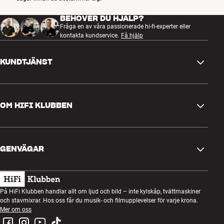
BEHÖVER DU HJÄLP?
Fråga en av våra passionerade hi-fi-experter eller
kontakta kundservice.
Få hjälp
KUNDTJÄNST
Kontakta oss
OM HIFI KLUBBEN
Frågor och svar
Retur och reklamation
Hitta butik
Ångra beställning
GENVÄGAR
Om oss
Leverans
Kundklubb
Presentkort
Köpvillkor
Lyssnarkväll
På HiFi Klubben handlar allt om ljud och bild – inte kylskåp, tvättmaskiner
Bygg med ljud
och stavmixrar. Hos oss får du musik- och filmupplevelser för varje krona.
Integritetspolicy
Tävlingar
Mer om oss
Montering och installation