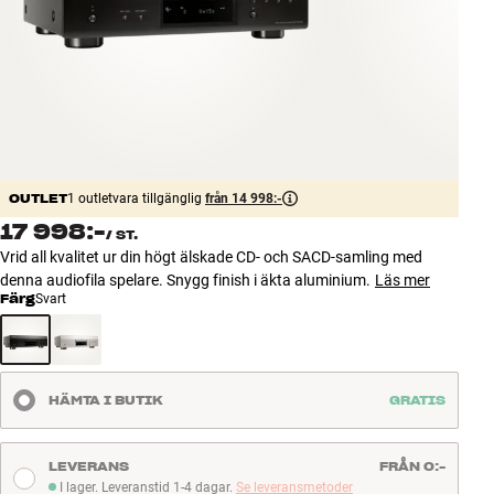
Tillbehör
INSPIRATION
MÄRKEN
NYHETER
OUTLET
1 outletvara tillgänglig
från 14 998:-
17 998:-
/
ST.
ERBJUDANDEN
Vrid all kvalitet ur din högt älskade CD- och SACD-samling med
denna audiofila spelare. Snygg finish i äkta aluminium.
Läs mer
Hitta Butik
Färg
Svart
Kundtjänst
Logga in
Kundtjänst
Bygg med ljud
HÄMTA I BUTIK
GRATIS
Företag
LEVERANS
FRÅN 0:-
I lager. Leveranstid 1-4 dagar.
Se leveransmetoder
I lager. Leveranstid 1-4 dagar