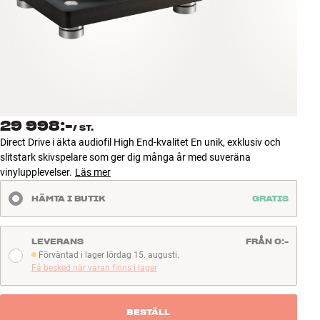
Tillbehör
INSPIRATION
MÄRKEN
NYHETER
29 998:-
/
ST.
Direct Drive i äkta audiofil High End-kvalitet En unik, exklusiv och
ERBJUDANDEN
slitstark skivspelare som ger dig många år med suveräna
vinylupplevelser.
Läs mer
Hitta Butik
HÄMTA I BUTIK
GRATIS
Kundtjänst
Logga in
Kundtjänst
LEVERANS
FRÅN 0:-
Bygg med ljud
Förväntad i lager lördag 15. augusti.
Förväntad i lager lördag 15. augusti.
Företag
Få besked när varan finns i lager
BESTÄLL