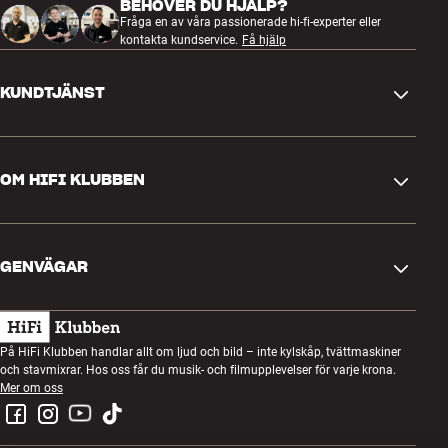
BEHÖVER DU HJÄLP?
Fråga en av våra passionerade hi-fi-experter eller
kontakta kundservice.
Få hjälp
KUNDTJÄNST
Kontakta oss
OM HIFI KLUBBEN
Frågor och svar
Retur och reklamation
Hitta butik
Ångra beställning
GENVÄGAR
Om oss
Leverans
Kundklubb
Presentkort
Köpvillkor
Lyssnarkväll
På HiFi Klubben handlar allt om ljud och bild – inte kylskåp, tvättmaskiner
Bygg med ljud
och stavmixrar. Hos oss får du musik- och filmupplevelser för varje krona.
Integritetspolicy
Tävlingar
Mer om oss
Montering och installation
Jobb i HiFi Klubben
Hyr en SOUNDBOKS