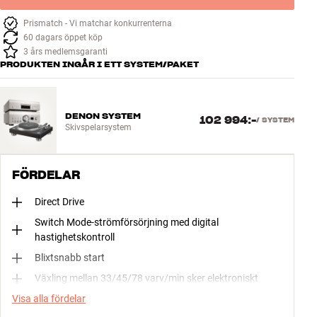
Prismatch - Vi matchar konkurrenterna
60 dagars öppet köp
3 års medlemsgaranti
PRODUKTEN INGÅR I ETT SYSTEM/PAKET
DENON SYSTEM
102 994:-
/
SYSTEM
Skivspelarsystem
FÖRDELAR
Direct Drive
Switch Mode-strömförsörjning med digital
hastighetskontroll
Blixtsnabb start
Växling mellan 33/45/78 varv/min sker elektroniskt
Visa alla fördelar