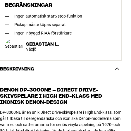
BEGRÄNSNINGAR
Ingen automatisk start/stop-funktion
Pickup måste köpas separat
Ingen inbyggd RIAA-förstärkare
SEBASTIAN L.
Växjö
BESKRIVNING
DENON DP-3000NE – DIRECT DRIVE-
SKIVSPELARE I HIGH END-KLASS MED
IKONISK DENON-DESIGN
DP-3000NE är en unik Direct Drive-skivspelare i High End-klass, som
går tillbaka till de legendariska och ikoniska Denon-modellerna som
var med och satte ramarna för seriös vinylavspelning på 1970- och
80-talet. Med direkt drivning får du blixtsnabb start, du kan välja