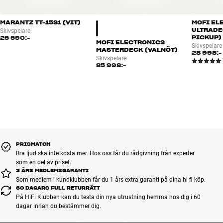
MARANTZ TT-15S1 (VIT)
MOFI EL
ULTRADE
Skivspelare
PICKUP)
25 590:-
MOFI ELECTRONICS
Skivspelare
MASTERDECK (VALNÖT)
28 998:-
Skivspelare
85 998:-
PRISMATCH
Bra ljud ska inte kosta mer. Hos oss får du rådgivning från experter
som en del av priset.
3 ÅRS MEDLEMSGARANTI
Som medlem i kundklubben får du 1 års extra garanti på dina hi-fi-köp.
60 DAGARS FULL RETURRÄTT
På HiFi Klubben kan du testa din nya utrustning hemma hos dig i 60
dagar innan du bestämmer dig.