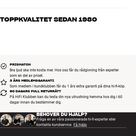
Våra medarbetare är riktiga entusiaster som kan produkterna och
brinner för riktigt bra ljud – både till musik och hemmabio. Berätta
TOPPKVALITET SEDAN 1980
vad du drömmer om, så hjälper vi dig att hitta den lösning som
passar just dig och din budget
Alla HiFi Klubbens produkter för musik, hemmabio och TV är
noggrant utvalda och byggda för att hålla i många år. Bra för både
plånboken och miljön.
BOKA EN EXPERT
PRISMATCH
Bra ljud ska inte kosta mer. Hos oss får du rådgivning från experter
som en del av priset.
3 ÅRS MEDLEMSGARANTI
Som medlem i kundklubben får du 1 års extra garanti på dina hi-fi-köp.
60 DAGARS FULL RETURRÄTT
På HiFi Klubben kan du testa din nya utrustning hemma hos dig i 60
dagar innan du bestämmer dig.
BEHÖVER DU HJÄLP?
Fråga en av våra passionerade hi-fi-experter eller
kontakta kundservice.
Få hjälp