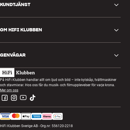
KUNDTJÄNST
Kontakta oss
OM HIFI KLUBBEN
Frågor och svar
Retur och reklamation
Hitta butik
Ångra beställning
GENVÄGAR
Om oss
Leverans
Kundklubb
Presentkort
Köpvillkor
Lyssnarkväll
På HiFi Klubben handlar allt om ljud och bild – inte kylskåp, tvättmaskiner
Bygg med ljud
och stavmixrar. Hos oss får du musik- och filmupplevelser för varje krona.
Integritetspolicy
Tävlingar
Mer om oss
Montering och installation
Jobb i HiFi Klubben
Hyr en SOUNDBOKS
Retur av elavfall
HiFi Klubben Sverige AB - Org.nr: 556120-2218
Produktrecensioner