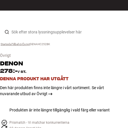
HiFi
MENY
HITTA BUTIK
LOGGA IN
KUNDVAGN
Högtalare
Hopp til innhold
Startsida
Tillbehör
›
Övrigt
›
DENAHC252BK
›
Skivspelare
Övrigt
Hörlurar
DENON
278:-
/
ST.
Surround
DENNA PRODUKT HAR UTGÅTT
Den här produkten finns inte längre i vårt sortiment. Se vårt
TV
nuvarande utbud av Övrigt
System
Produkten är inte längre tillgänglig i vald färg eller variant
Kablar
Prismatch - Vi matchar konkurrenterna