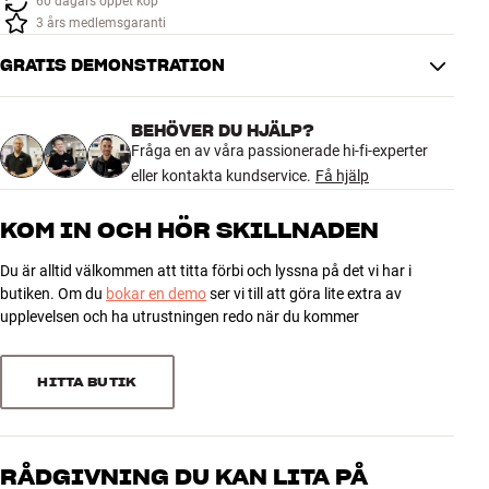
60 dagars öppet köp
Tillbehör
3 års medlemsgaranti
GRATIS DEMONSTRATION
INSPIRATION
MÄRKEN
BEHÖVER DU HJÄLP?
Fråga en av våra passionerade hi-fi-experter
eller kontakta kundservice.
Få hjälp
NYHETER
KOM IN OCH HÖR SKILLNADEN
ERBJUDANDEN
Du är alltid välkommen att titta förbi och lyssna på det vi har i
butiken. Om du
bokar en demo
ser vi till att göra lite extra av
Hitta Butik
upplevelsen och ha utrustningen redo när du kommer
Kundtjänst
Logga in
Kundtjänst
HITTA BUTIK
Bygg med ljud
Företag
RÅDGIVNING DU KAN LITA PÅ