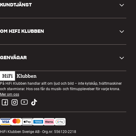
KUNDTJÄNST
Kontakta oss
OM HIFI KLUBBEN
Frågor och svar
Retur och reklamation
Hitta butik
Ångra beställning
GENVÄGAR
Om oss
Leverans
Kundklubb
Presentkort
Köpvillkor
Lyssnarkväll
På HiFi Klubben handlar allt om ljud och bild – inte kylskåp, tvättmaskiner
Bygg med ljud
och stavmixrar. Hos oss får du musik- och filmupplevelser för varje krona.
Integritetspolicy
Tävlingar
Mer om oss
Montering och installation
Jobb i HiFi Klubben
Hyr en SOUNDBOKS
Retur av elavfall
HiFi Klubben Sverige AB - Org.nr: 556120-2218
Produktrecensioner