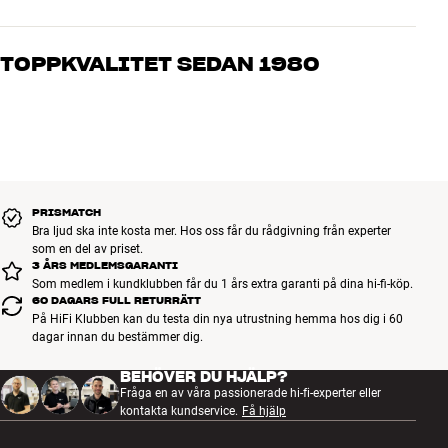
Våra medarbetare är riktiga entusiaster som kan produkterna och
brinner för riktigt bra ljud – både till musik och hemmabio. Berätta
TOPPKVALITET SEDAN 1980
vad du drömmer om, så hjälper vi dig att hitta den lösning som
passar just dig och din budget
Alla HiFi Klubbens produkter för musik, hemmabio och TV är
noggrant utvalda och byggda för att hålla i många år. Bra för både
plånboken och miljön.
BOKA EN EXPERT
PRISMATCH
Bra ljud ska inte kosta mer. Hos oss får du rådgivning från experter
som en del av priset.
3 ÅRS MEDLEMSGARANTI
Som medlem i kundklubben får du 1 års extra garanti på dina hi-fi-köp.
60 DAGARS FULL RETURRÄTT
På HiFi Klubben kan du testa din nya utrustning hemma hos dig i 60
dagar innan du bestämmer dig.
BEHÖVER DU HJÄLP?
Fråga en av våra passionerade hi-fi-experter eller
kontakta kundservice.
Få hjälp