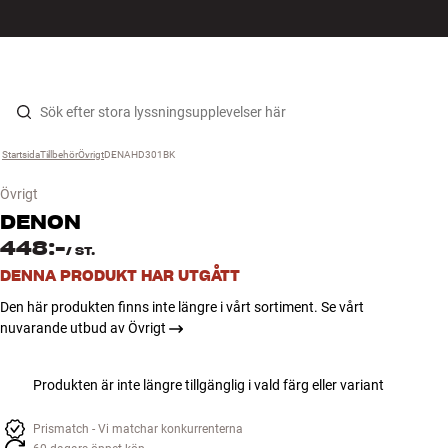
HiFi
MENY
HITTA BUTIK
LOGGA IN
KUNDVAGN
Högtalare
Hopp til innhold
Startsida
Tillbehör
›
Övrigt
›
DENAHD301BK
›
Skivspelare
Övrigt
Hörlurar
DENON
448:-
/
ST.
Surround
DENNA PRODUKT HAR UTGÅTT
Den här produkten finns inte längre i vårt sortiment. Se vårt
TV
nuvarande utbud av Övrigt
System
Produkten är inte längre tillgänglig i vald färg eller variant
Kablar
Prismatch - Vi matchar konkurrenterna