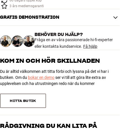
60 dagars öppet köp
Tillbehör
3 års medlemsgaranti
GRATIS DEMONSTRATION
INSPIRATION
MÄRKEN
BEHÖVER DU HJÄLP?
Fråga en av våra passionerade hi-fi-experter
eller kontakta kundservice.
Få hjälp
NYHETER
KOM IN OCH HÖR SKILLNADEN
ERBJUDANDEN
Du är alltid välkommen att titta förbi och lyssna på det vi har i
butiken. Om du
bokar en demo
ser vi till att göra lite extra av
Hitta Butik
upplevelsen och ha utrustningen redo när du kommer
Kundtjänst
Logga in
Kundtjänst
HITTA BUTIK
Bygg med ljud
Företag
RÅDGIVNING DU KAN LITA PÅ