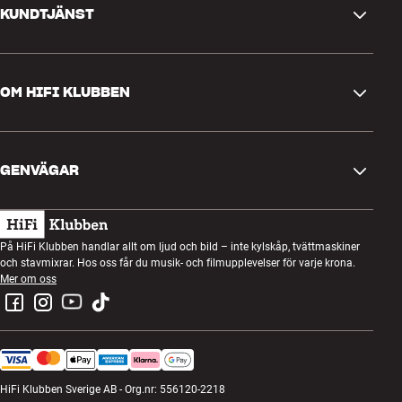
KUNDTJÄNST
Kontakta oss
OM HIFI KLUBBEN
Frågor och svar
Retur och reklamation
Hitta butik
Ångra beställning
GENVÄGAR
Om oss
Leverans
Kundklubb
Presentkort
Köpvillkor
Lyssnarkväll
På HiFi Klubben handlar allt om ljud och bild – inte kylskåp, tvättmaskiner
Bygg med ljud
och stavmixrar. Hos oss får du musik- och filmupplevelser för varje krona.
Integritetspolicy
Tävlingar
Mer om oss
Montering och installation
Jobb i HiFi Klubben
Hyr en SOUNDBOKS
Retur av elavfall
HiFi Klubben Sverige AB - Org.nr: 556120-2218
Produktrecensioner