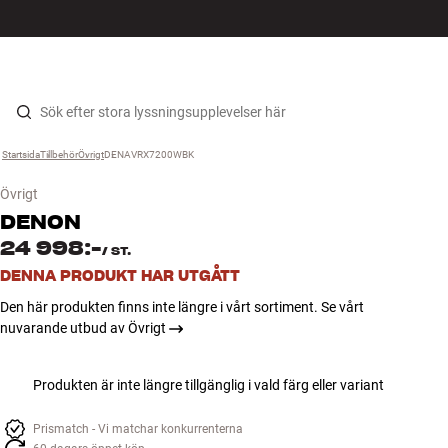
HiFi
MENY
HITTA BUTIK
LOGGA IN
KUNDVAGN
Högtalare
Hopp til innhold
Startsida
Tillbehör
›
Övrigt
›
DENAVRX7200WBK
›
Skivspelare
Övrigt
Hörlurar
DENON
24 998:-
/
ST.
Surround
DENNA PRODUKT HAR UTGÅTT
Den här produkten finns inte längre i vårt sortiment. Se vårt
TV
nuvarande utbud av Övrigt
System
Produkten är inte längre tillgänglig i vald färg eller variant
Kablar
Prismatch - Vi matchar konkurrenterna