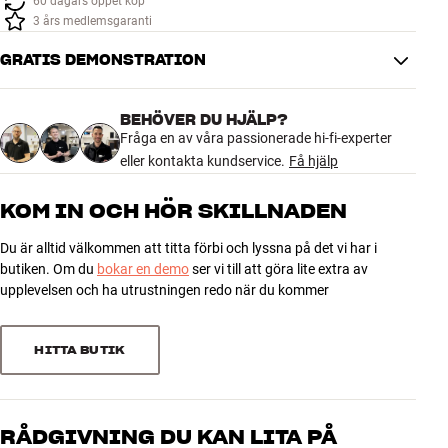
60 dagars öppet köp
Tillbehör
3 års medlemsgaranti
GRATIS DEMONSTRATION
INSPIRATION
MÄRKEN
BEHÖVER DU HJÄLP?
Fråga en av våra passionerade hi-fi-experter
eller kontakta kundservice.
Få hjälp
NYHETER
KOM IN OCH HÖR SKILLNADEN
ERBJUDANDEN
Du är alltid välkommen att titta förbi och lyssna på det vi har i
butiken. Om du
bokar en demo
ser vi till att göra lite extra av
Hitta Butik
upplevelsen och ha utrustningen redo när du kommer
Kundtjänst
Logga in
Kundtjänst
HITTA BUTIK
Bygg med ljud
Företag
RÅDGIVNING DU KAN LITA PÅ