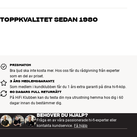
Våra medarbetare är riktiga entusiaster som kan produkterna och
brinner för riktigt bra ljud – både till musik och hemmabio. Berätta
TOPPKVALITET SEDAN 1980
vad du drömmer om, så hjälper vi dig att hitta den lösning som
passar just dig och din budget
Alla HiFi Klubbens produkter för musik, hemmabio och TV är
noggrant utvalda och byggda för att hålla i många år. Bra för både
plånboken och miljön.
BOKA EN EXPERT
PRISMATCH
Bra ljud ska inte kosta mer. Hos oss får du rådgivning från experter
som en del av priset.
3 ÅRS MEDLEMSGARANTI
Som medlem i kundklubben får du 1 års extra garanti på dina hi-fi-köp.
60 DAGARS FULL RETURRÄTT
På HiFi Klubben kan du testa din nya utrustning hemma hos dig i 60
dagar innan du bestämmer dig.
BEHÖVER DU HJÄLP?
Fråga en av våra passionerade hi-fi-experter eller
kontakta kundservice.
Få hjälp