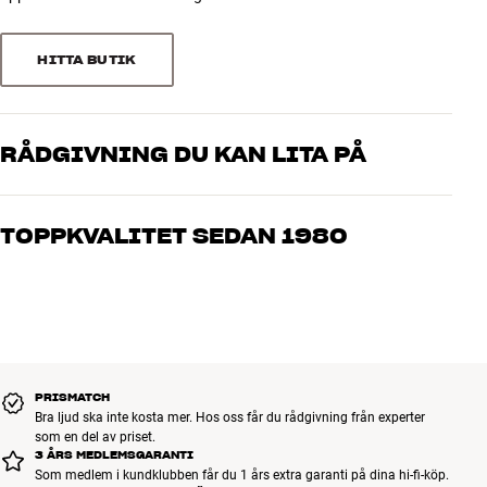
1
0
HITTA BUTIK
Sortera efter
RÅDGIVNING DU KAN LITA PÅ
Våra medarbetare är riktiga entusiaster som kan produkterna och
brinner för riktigt bra ljud – både till musik och hemmabio. Berätta
TOPPKVALITET SEDAN 1980
vad du drömmer om, så hjälper vi dig att hitta den lösning som
passar just dig och din budget
Alla HiFi Klubbens produkter för musik, hemmabio och TV är
noggrant utvalda och byggda för att hålla i många år. Bra för både
plånboken och miljön.
BOKA EN EXPERT
PRISMATCH
Bra ljud ska inte kosta mer. Hos oss får du rådgivning från experter
som en del av priset.
3 ÅRS MEDLEMSGARANTI
Som medlem i kundklubben får du 1 års extra garanti på dina hi-fi-köp.