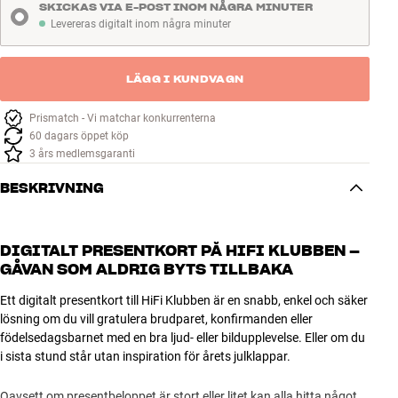
SKICKAS VIA E-POST INOM NÅGRA MINUTER
Levereras digitalt inom några minuter
Levereras digitalt inom några minuter
LÄGG I KUNDVAGN
Prismatch - Vi matchar konkurrenterna
60 dagars öppet köp
3 års medlemsgaranti
BESKRIVNING
DIGITALT PRESENTKORT PÅ HIFI KLUBBEN –
GÅVAN SOM ALDRIG BYTS TILLBAKA
Ett digitalt presentkort till HiFi Klubben är en snabb, enkel och säker
lösning om du vill gratulera brudparet, konfirmanden eller
födelsedagsbarnet med en bra ljud- eller bildupplevelse. Eller om du
i sista stund står utan inspiration för årets julklappar.
Oavsett om presentbeloppet är stort eller litet kan alla hitta något