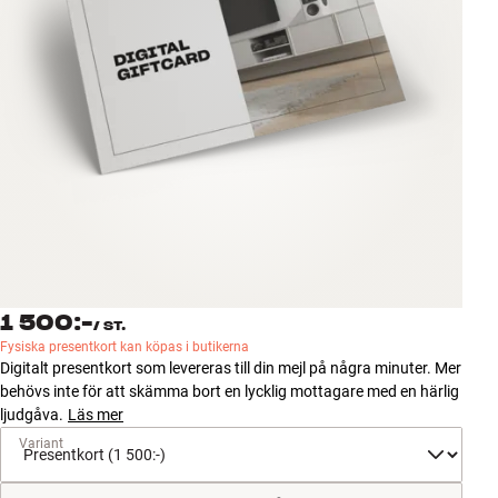
Tillbehör
INSPIRATION
MÄRKEN
NYHETER
ERBJUDANDEN
Hitta Butik
1 500:-
Kundtjänst
/
ST.
Fysiska presentkort kan köpas i butikerna
Logga in
Digitalt presentkort som levereras till din mejl på några minuter. Mer
Kundtjänst
behövs inte för att skämma bort en lycklig mottagare med en härlig
Bygg med ljud
ljudgåva.
Läs mer
Företag
Variant