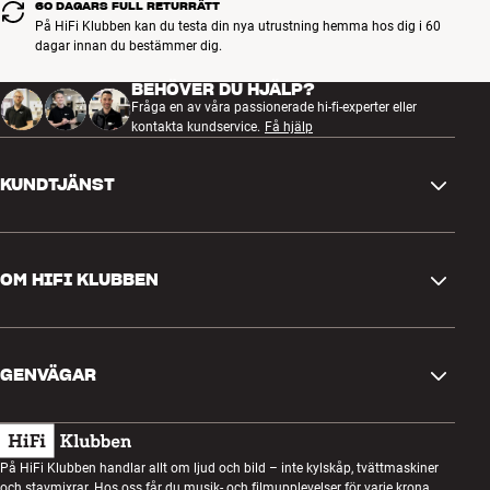
60 DAGARS FULL RETURRÄTT
På HiFi Klubben kan du testa din nya utrustning hemma hos dig i 60
dagar innan du bestämmer dig.
BEHÖVER DU HJÄLP?
Fråga en av våra passionerade hi-fi-experter eller
kontakta kundservice.
Få hjälp
KUNDTJÄNST
Kontakta oss
OM HIFI KLUBBEN
Frågor och svar
Retur och reklamation
Hitta butik
Ångra beställning
GENVÄGAR
Om oss
Leverans
Kundklubb
Presentkort
Köpvillkor
Lyssnarkväll
På HiFi Klubben handlar allt om ljud och bild – inte kylskåp, tvättmaskiner
Bygg med ljud
och stavmixrar. Hos oss får du musik- och filmupplevelser för varje krona.