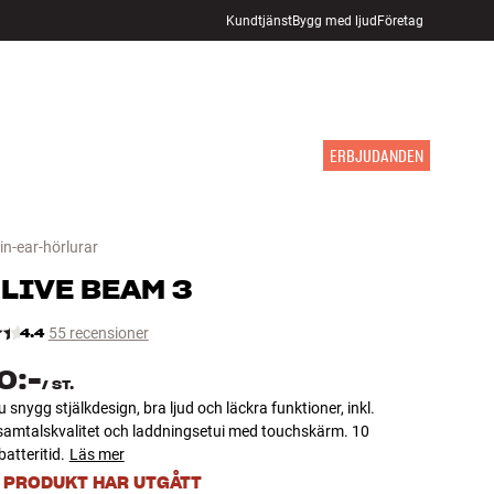
Kundtjänst
Bygg med ljud
Företag
HITTA BUTIK
LOGGA IN
KUNDVAGN
INSPIRATION
MÄRKEN
NYHETER
ERBJUDANDEN
in-ear-hörlurar
LIVE BEAM 3
4.4
55 recensioner
0:-
/
ST.
u snygg stjälkdesign, bra ljud och läckra funktioner, inkl.
samtalskvalitet och laddningsetui med touchskärm. 10
atteritid.
Läs mer
 PRODUKT HAR UTGÅTT