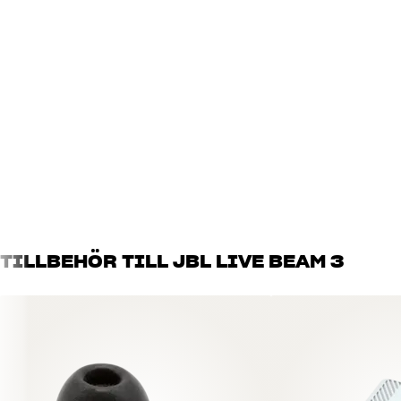
Transparency-läge
Ja
Vattentät / Rating
Ja - IP55
App
Ja
Touchkontroller
Touchkontroll
DIMENSIONER OCH DESIGN
Färg
Svart
Vikt (kg)
0,2
Vikt emballage (kg)
0,24
Mått (förpackning)
10,1 x 4 x 16,2 cm (bredd x hö
Mått (produkt)
6,1 x 5,1 x 3 cm (bredd x höjd 
TILLBEHÖR TILL JBL LIVE BEAM 3
BATTERI
Trådlös laddning
Ja
Maximal batteritid på en laddning
10
Batteritid
48
Laddningstid
2