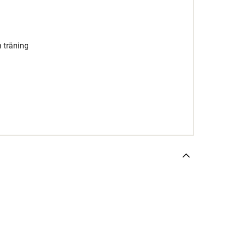
i
h träning