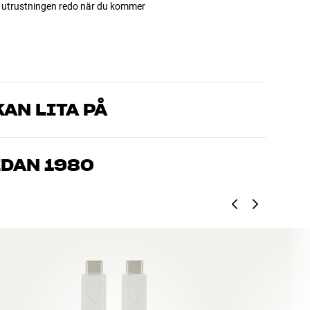
ha utrustningen redo när du kommer
AN LITA PÅ
som kan produkterna och brinner för riktigt bra ljud – både till
mmer om, så hjälper vi dig att hitta den lösning som passar
EDAN 1980
, hemmabio och TV är noggrant utvalda och byggda för att
n och miljön.