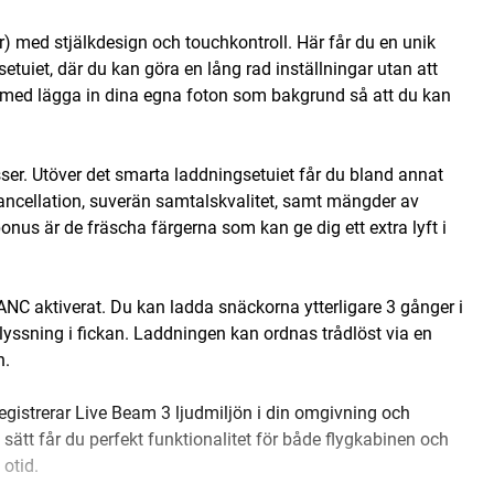
) med stjälkdesign och touchkontroll. Här får du en unik
uiet, där du kan göra en lång rad inställningar utan att
ch med lägga in dina egna foton som bakgrund så att du kan
. Utöver det smarta laddningsetuiet får du bland annat
cancellation, suverän samtalskvalitet, samt mängder av
us är de fräscha färgerna som kan ge dig ett extra lyft i
ANC aktiverat. Du kan ladda snäckorna ytterligare 3 gånger i
lyssning i fickan. Laddningen kan ordnas trådlöst via en
n.
registrerar Live Beam 3 ljudmiljön i din omgivning och
sätt får du perfekt funktionalitet för både flygkabinen och
 otid.