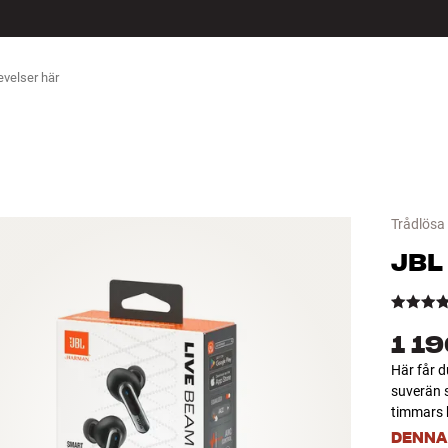
ÖR
Trådlösa 
JBL
1 19
Här får d
suverän 
timmars b
DENNA