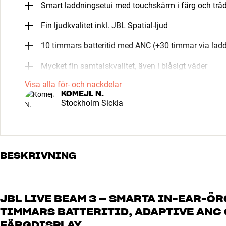
Smart laddningsetui med touchskärm i färg och trå
Fin ljudkvalitet inkl. JBL Spatial-ljud
10 timmars batteritid med ANC (+30 timmar via ladd
Mycket fin samtalskvalitet, även i blåsigt väder
Visa alla för- och nackdelar
KOMEJL N.
Stockholm Sickla
BESKRIVNING
JBL LIVE BEAM 3 – SMARTA IN-EAR-Ö
TIMMARS BATTERITID, ADAPTIVE ANC
FÄRGDISPLAY