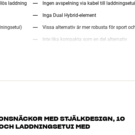
dlös laddning
Ingen avspelning via kabel till laddningsetu
Inga Dual Hybrid-element
ningsetui)
Vissa alternativ är mer robusta för sport oc
Inte lika kompakta som en del alternativ
RONSNÄCKOR MED STJÄLKDESIGN, 10
 OCH LADDNINGSETUI MED