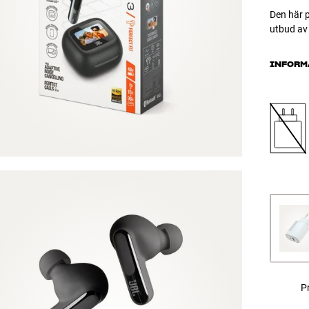
Den här p
utbud av 
INFORM
Pr