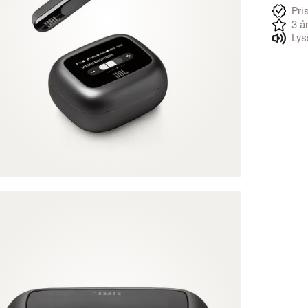
Pri
3 å
Lys