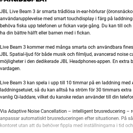
JBL Live Beam 3 är smarta trådlösa in-ear-hörlurar (öronsnäckor
användarupplevelse med smart touchdisplay i färg på laddningset
behöva fiska upp telefonen ur fickan varje gång. Du kan till o
ha din bättre hälft eller barnen med i fickan.
Live Beam 3 kommer med många smarta och användbara finesser
JBL Spatial-ljud för både musik och filmljud, avancerad noise 
möjligheter i den dedikerade JBL Headphones-appen. En extra bon
vardagen.
Live Beam 3 kan spela i upp till 10 timmar på en laddning med 
laddningsetuiet, så du kan alltså ha ström för 30 timmars extra 
vanlig Qi-laddare, vilket du kanske redan använder till din telefo
Via Adaptive Noise Cancellation – intelligent brusreducering – 
anpassar automatiskt brusreduceringen efter situationen. På så 
kontoret utan att du behöver fippla med inställningarna i tid och