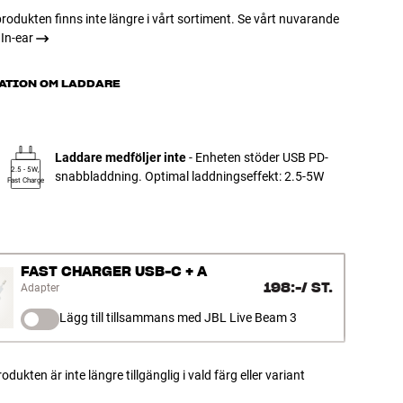
rodukten finns inte längre i vårt sortiment. Se vårt nuvarande
In-ear
ATION OM LADDARE
Laddare medföljer inte
- Enheten stöder USB PD-
2.5 - 5W,
snabbladdning. Optimal laddningseffekt: 2.5-5W
Fast Charge
FAST CHARGER USB-C + A
198:-
/
ST.
Adapter
Lägg till tillsammans med JBL Live Beam 3
odukten är inte längre tillgänglig i vald färg eller variant