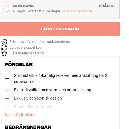
LEVERANS
FRÅN 0:-
Läs mer
I lager. Leveranstid 1-4 dagar.
Se leveransmetoder
I lager. Leveranstid 1-4 dagar
LÄGG I KUNDVAGN
Prismatch - Vi matchar konkurrenterna
60 dagars öppet köp
3 års medlemsgaranti
FÖRDELAR
Strömstark 7.1-kanalig receiver med anslutning för 2
subwoofrar
Fin ljudkvalitet med varm och naturlig klang
Exklusiv och ikonisk design
Sound Master Tuned
Visa alla fördelar
BEGRÄNSNINGAR