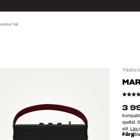
ÖR
Trådlös h
MAR
3 9
Kompakt 
speltid. 
stil.
Läs 
Färg
Bl