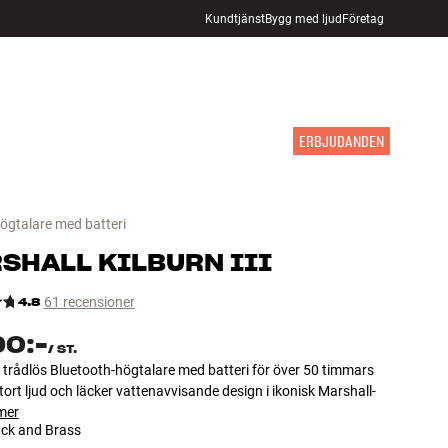
Kundtjänst
Bygg med ljud
Företag
HITTA BUTIK
LOGGA IN
KUNDVAGN
INSPIRATION
MÄRKEN
NYHETER
ERBJUDANDEN
ögtalare med batteri
SHALL
KILBURN III
4.8
61 recensioner
90:-
/
ST.
trådlös Bluetooth-högtalare med batteri för över 50 timmars
Stort ljud och läcker vattenavvisande design i ikonisk Marshall-
mer
ack and Brass