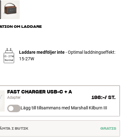
ATION OM LADDARE
Laddare medföljer inte
- Optimal laddningseffekt:
15 - 27W,
15-27W
Normal
FAST CHARGER USB-C + A
198:-
/
ST.
Adapter
Lägg till tillsammans med Marshall Kilburn III
ÄMTA I BUTIK
GRATIS