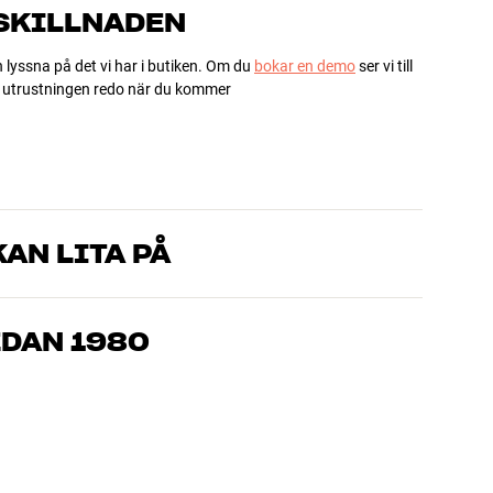
 SKILLNADEN
h lyssna på det vi har i butiken. Om du
bokar en demo
ser vi till
ha utrustningen redo när du kommer
AN LITA PÅ
som kan produkterna och brinner för riktigt bra ljud – både till
mmer om, så hjälper vi dig att hitta den lösning som passar
EDAN 1980
, hemmabio och TV är noggrant utvalda och byggda för att
n och miljön.