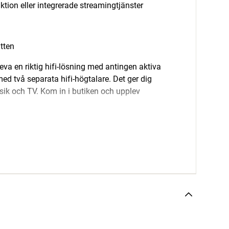
tion eller integrerade streamingtjänster
atten
leva en riktig hifi-lösning med antingen aktiva
med två separata hifi-högtalare. Det ger dig
usik och TV. Kom in i butiken och upplev