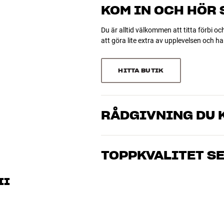
61 recensioner
1
KOM IN OCH HÖR
1
Du är alltid välkommen att titta förbi oc
att göra lite extra av upplevelsen och 
Sortera efter
HITTA BUTIK
RÅDGIVNING DU K
Våra medarbetare är riktiga entusiaster 
musik och hemmabio. Berätta vad du drö
TOPPKVALITET S
just dig och din budget
Alla HiFi Klubbens produkter för musik
II
hålla i många år. Bra för både plånboke
BOKA EN EXPERT