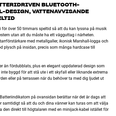
ATTERIDRIVEN BLUETOOTH-
L-DESIGN, VATTENAVVISANDE
ELTID
i för över 50 timmars speltid så att du kan lyssna på musik
tern utan att du måste ha ett vägguttag i närheten.
arrförstärkare med metallgaller, ikonisk Marshall-logga och
 plysch på insidan, precis som många hardcase till
 mer än fördubblats, plus en elegant uppdaterad design som
inte byggd för att stå ute i ett skyfall eller liknande extrema
den eller på terrassen när du behöver ta med dig ljudet ut
Batteriindikatorn på ovansidan berättar när det är dags att
r samtidigt så att du och dina vänner kan turas om att välja
en direkt till högtalaren med en minijack-kabel istället för