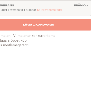
EVERANS
FRÅN 0:-
I lager. Leveranstid 1-4 dagar.
Se leveransmetoder
lager. Leveranstid 1-4 dagar
LÄGG I KUNDVAGN
smatch - Vi matchar konkurrenterna
dagars öppet köp
rs medlemsgaranti