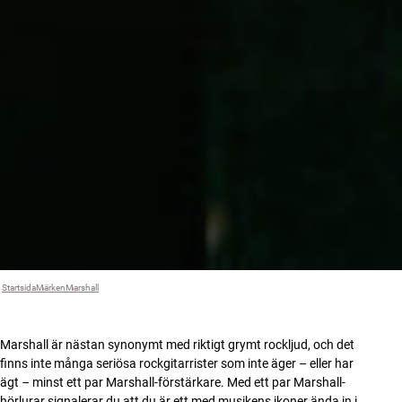
Startsida
Märken
›
Marshall
›
Marshall är nästan synonymt med riktigt grymt rockljud, och det
finns inte många seriösa rockgitarrister som inte äger – eller har
ägt – minst ett par Marshall-förstärkare. Med ett par Marshall-
hörlurar signalerar du att du är ett med musikens ikoner ända in i