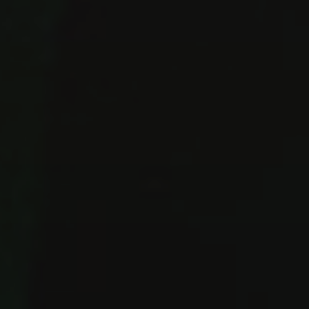
Tillbehör
INSPIRATION
MÄRKEN
NYHETER
ERBJUDANDEN
Hitta Butik
Kundtjänst
Logga in
Kundtjänst
Bygg med ljud
Företag