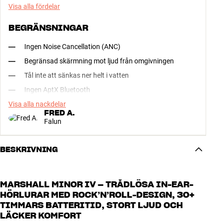
Visa alla fördelar
BEGRÄNSNINGAR
Ingen Noise Cancellation (ANC)
Begränsad skärmning mot ljud från omgivningen
Tål inte att sänkas ner helt i vatten
Ingen AptX Bluetooth
Visa alla nackdelar
FRED A.
Falun
BESKRIVNING
MARSHALL MINOR IV – TRÅDLÖSA IN-EAR-
HÖRLURAR MED ROCK’N’ROLL-DESIGN, 30+
TIMMARS BATTERITID, STORT LJUD OCH
LÄCKER KOMFORT