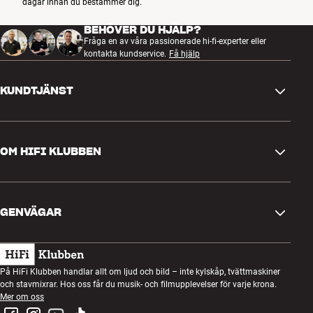
dagar innan du bestämmer dig.
BEHÖVER DU HJÄLP?
Fråga en av våra passionerade hi-fi-experter eller
kontakta kundservice.
Få hjälp
KUNDTJÄNST
Kontakta oss
OM HIFI KLUBBEN
Frågor och svar
Retur och reklamation
Hitta butik
Ångra beställning
GENVÄGAR
Om oss
Leverans
Kundklubb
Presentkort
Köpvillkor
Lyssnarkväll
På HiFi Klubben handlar allt om ljud och bild – inte kylskåp, tvättmaskiner
Bygg med ljud
och stavmixrar. Hos oss får du musik- och filmupplevelser för varje krona.
Integritetspolicy
Tävlingar
Mer om oss
Montering och installation