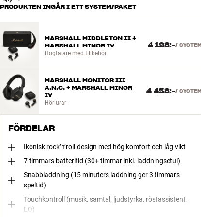
PRODUKTEN INGÅR I ETT SYSTEM/PAKET
MARSHALL MIDDLETON II +
4 198:-
MARSHALL MINOR IV
/
SYSTEM
Högtalare med tillbehör
MARSHALL MONITOR III
A.N.C. + MARSHALL MINOR
4 458:-
/
SYSTEM
IV
Hörlurar
FÖRDELAR
Ikonisk rock’n’roll-design med hög komfort och låg vikt
7 timmars batteritid (30+ timmar inkl. laddningsetui)
Snabbladdning (15 minuters laddning ger 3 timmars
speltid)
Touchkontroll (musik, samtal, ljudstyrka, röstassistent,
EQ)