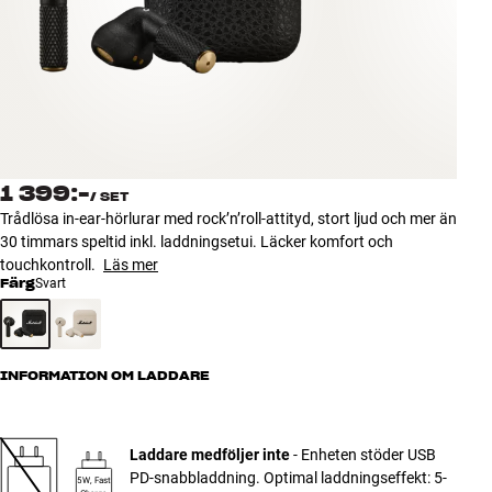
Tillbehör
INSPIRATION
MÄRKEN
NYHETER
1 399:-
/
SET
Trådlösa in-ear-hörlurar med rock’n’roll-attityd, stort ljud och mer än
ERBJUDANDEN
30 timmars speltid inkl. laddningsetui. Läcker komfort och
touchkontroll.
Läs mer
Färg
Svart
Hitta Butik
Kundtjänst
Logga in
Kundtjänst
INFORMATION OM LADDARE
Bygg med ljud
Företag
Laddare medföljer inte
- Enheten stöder USB
PD-snabbladdning. Optimal laddningseffekt: 5-
5W, Fast