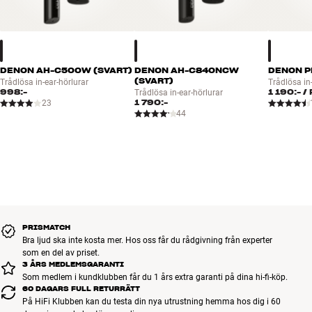
DENON AH-C500W (SVART)
DENON AH-C840NCW
DENON P
(SVART)
Trådlösa in-ear-hörlurar
Trådlösa in
998:-
1 190:-
/
Trådlösa in-ear-hörlurar
1 790:-
23
44
PRISMATCH
Bra ljud ska inte kosta mer. Hos oss får du rådgivning från experter
som en del av priset.
3 ÅRS MEDLEMSGARANTI
Som medlem i kundklubben får du 1 års extra garanti på dina hi-fi-köp.
60 DAGARS FULL RETURRÄTT
På HiFi Klubben kan du testa din nya utrustning hemma hos dig i 60