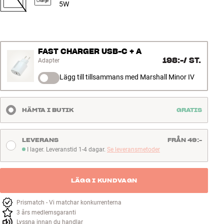
Charge
5W
FAST CHARGER USB-C + A
198:-
/
ST.
Adapter
Lägg till tillsammans med Marshall Minor IV
HÄMTA I BUTIK
GRATIS
LEVERANS
FRÅN 49:-
I lager. Leveranstid 1-4 dagar.
Se leveransmetoder
I lager. Leveranstid 1-4 dagar
LÄGG I KUNDVAGN
Prismatch - Vi matchar konkurrenterna
3 års medlemsgaranti
Lyssna innan du handlar