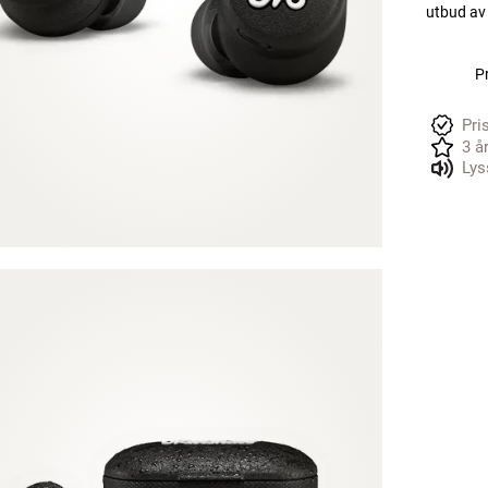
utbud av 
Pr
Pri
3 å
Lys