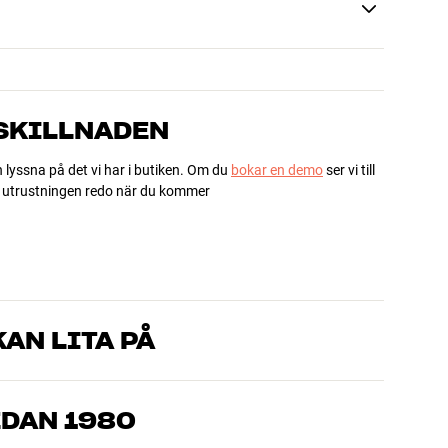
 SKILLNADEN
h lyssna på det vi har i butiken. Om du
bokar en demo
ser vi till
ha utrustningen redo när du kommer
AN LITA PÅ
som kan produkterna och brinner för riktigt bra ljud – både till
mmer om, så hjälper vi dig att hitta den lösning som passar
EDAN 1980