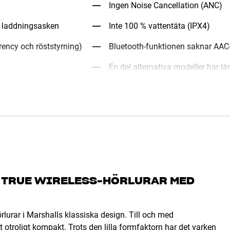
Ingen Noise Cancellation (ANC)
ia laddningsasken
Inte 100 % vattentäta (IPX4)
rency och röststyrning)
Bluetooth-funktionen saknar AAC
En del alternativa modeller har län
A TRUE WIRELESS-HÖRLURAR MED
rlurar i Marshalls klassiska design. Till och med
 otroligt kompakt. Trots den lilla formfaktorn har det varken