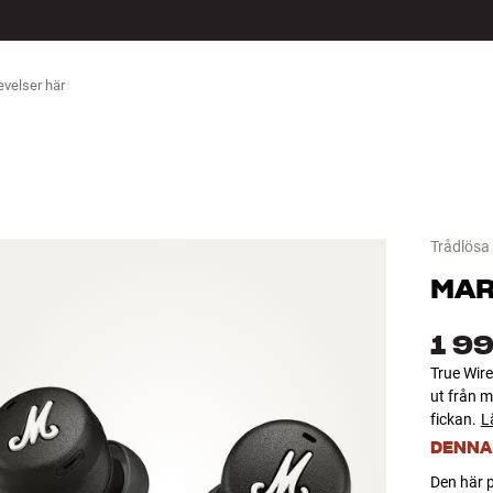
ÖR
Trådlösa 
MAR
1 99
True Wire
ut från 
fickan.
L
DENNA
Den här p