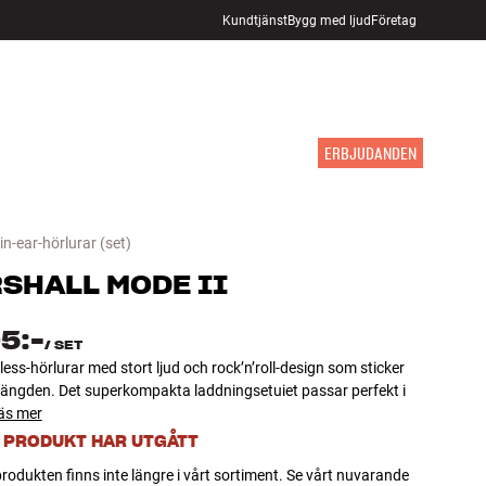
Kundtjänst
Bygg med ljud
Företag
HITTA BUTIK
LOGGA IN
KUNDVAGN
INSPIRATION
MÄRKEN
NYHETER
ERBJUDANDEN
in-ear-hörlurar
(set)
SHALL
MODE II
5:-
/
SET
less-hörlurar med stort ljud och rock’n’roll-design som sticker
mängden. Det superkompakta laddningsetuiet passar perfekt i
äs mer
 PRODUKT HAR UTGÅTT
rodukten finns inte längre i vårt sortiment. Se vårt nuvarande