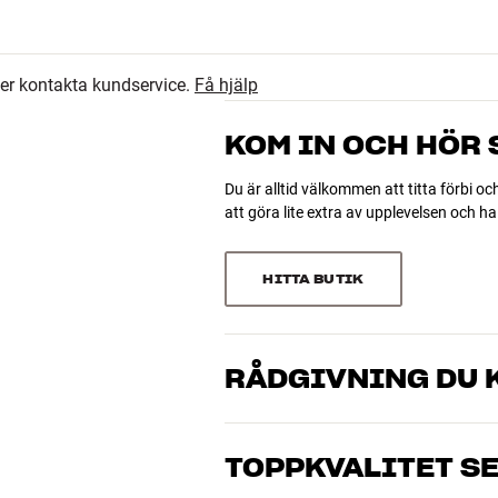
ler kontakta kundservice.
Få hjälp
KOM IN OCH HÖR
Du är alltid välkommen att titta förbi oc
att göra lite extra av upplevelsen och 
HITTA BUTIK
RÅDGIVNING DU K
Våra medarbetare är riktiga entusiaster 
 djup)
musik och hemmabio. Berätta vad du drö
TOPPKVALITET S
just dig och din budget