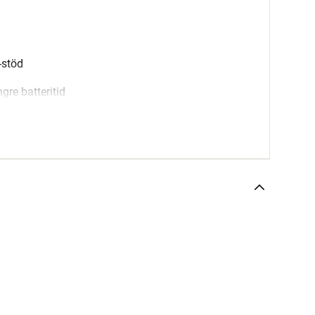
-stöd
gre batteritid