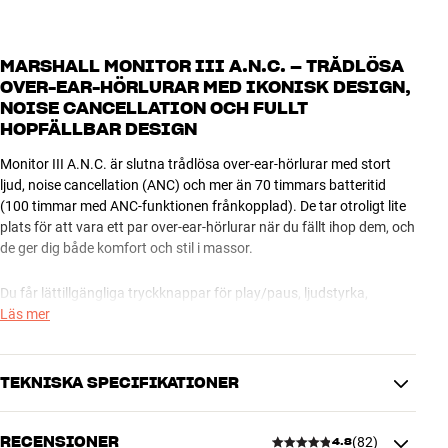
MARSHALL MONITOR III A.N.C. – TRÅDLÖSA
OVER-EAR-HÖRLURAR MED IKONISK DESIGN,
NOISE CANCELLATION OCH FULLT
HOPFÄLLBAR DESIGN
Monitor III A.N.C. är slutna trådlösa over-ear-hörlurar med stort
ljud, noise cancellation (ANC) och mer än 70 timmars batteritid
(100 timmar med ANC-funktionen frånkopplad). De tar otroligt lite
plats för att vara ett par over-ear-hörlurar när du fällt ihop dem, och
de ger dig både komfort och stil i massor.
Du får lättillgängliga tryckknappar för play/paus, ljudstyrka,
telefonsamtal, röstassistent m.m., och du kan ställa in den smarta
Läs mer
multifunktionsknappen för nästan alla tänkbara funktioner via den
dedikerade Marshall Bluetooth-appen – en cool detalj.
TEKNISKA SPECIFIKATIONER
Jämfört med föregångaren är batteritiden i 3:e generation mer än
dubbelt så lång. Dynamic Loudness och Adaptive Loudness
RECENSIONER
(
82
)
optimerar ljudet i förhållande till ljudstyrka och störande ljud från
4.8