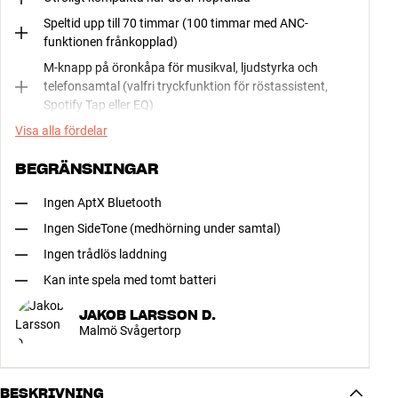
Speltid upp till 70 timmar (100 timmar med ANC-
funktionen frånkopplad)
M-knapp på öronkåpa för musikval, ljudstyrka och
telefonsamtal (valfri tryckfunktion för röstassistent,
Spotify Tap eller EQ)
Visa alla fördelar
BEGRÄNSNINGAR
Ingen AptX Bluetooth
Ingen SideTone (medhörning under samtal)
Ingen trådlös laddning
Kan inte spela med tomt batteri
JAKOB LARSSON D.
Malmö Svågertorp
BESKRIVNING