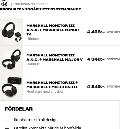
Lyssna innan du handlar
PRODUKTEN INGÅR I ETT SYSTEM/PAKET
MARSHALL MONITOR III
A.N.C. + MARSHALL MINOR
4 458:-
/
SYSTEM
IV
Hörlurar
MARSHALL MONITOR III
4 349:-
A.N.C. + MARSHALL MAJOR V
/
SYSTEM
Hörlurar
MARSHALL MONITOR III +
4 849:-
MARSHALL EMBERTON III
/
SYSTEM
Högtalare med tillbehör
FÖRDELAR
Ikonisk rock’n’roll-design
Otroligt kompakta när de är hopfällda