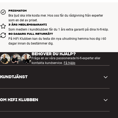
PRISMATCH
Bra ljud ska inte kosta mer. Hos oss får du rådgivning från experter
som en del av priset.
3 ÅRS MEDLEMSGARANTI
Som medlem i kundklubben får du 1 års extra garanti på dina hi-fi-köp.
60 DAGARS FULL RETURRÄTT
På HiFi Klubben kan du testa din nya utrustning hemma hos dig i 60
dagar innan du bestämmer dig.
BEHÖVER DU HJÄLP?
Fråga en av våra passionerade hi-fi-experter eller
kontakta kundservice.
Få hjälp
KUNDTJÄNST
Kontakta oss
OM HIFI KLUBBEN
Frågor och svar
Retur och reklamation
Hitta butik