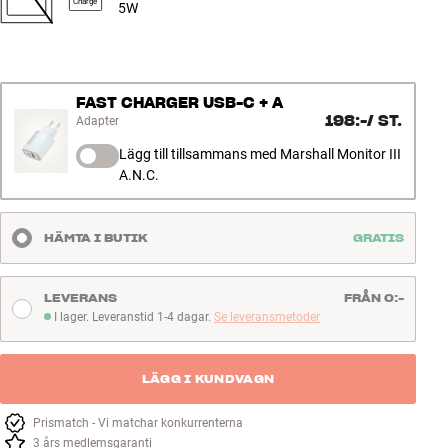
Charge
5W
FAST CHARGER USB-C + A
198:-
/
ST.
Adapter
Lägg till tillsammans med Marshall Monitor III
A.N.C.
HÄMTA I BUTIK
GRATIS
LEVERANS
FRÅN 0:-
I lager. Leveranstid 1-4 dagar.
Se leveransmetoder
I lager. Leveranstid 1-4 dagar
LÄGG I KUNDVAGN
Prismatch - Vi matchar konkurrenterna
3 års medlemsgaranti