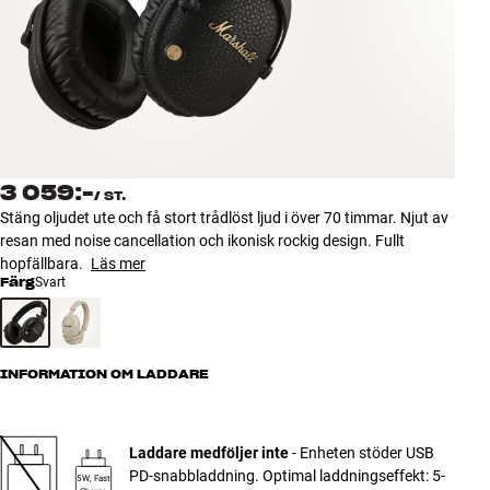
Tillbehör
INSPIRATION
MÄRKEN
NYHETER
3 059:-
/
ST.
Stäng oljudet ute och få stort trådlöst ljud i över 70 timmar. Njut av
ERBJUDANDEN
resan med noise cancellation och ikonisk rockig design. Fullt
hopfällbara.
Läs mer
Färg
Svart
Hitta Butik
Kundtjänst
Logga in
Kundtjänst
INFORMATION OM LADDARE
Bygg med ljud
Företag
Laddare medföljer inte
- Enheten stöder USB
PD-snabbladdning. Optimal laddningseffekt: 5-
5W, Fast