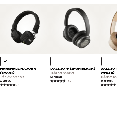
MARSHALL MAJOR V
DALI IO-6 (IRON BLACK)
DALI IO
(SVART)
WHITE)
Trådlöst headset
3 498:-
Trådlöst headset
Trådlöst he
1 290:-
6 998:-
157
94