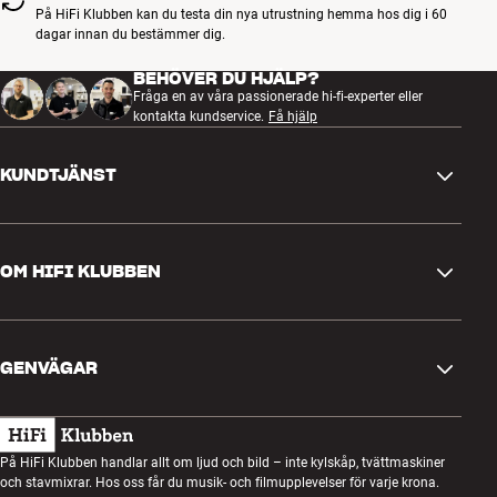
På HiFi Klubben kan du testa din nya utrustning hemma hos dig i 60
företag inom vibrationsdämpning av ljudutrustning. De läckra
dagar innan du bestämmer dig.
dämpningsfötterna har också utvecklats i samarbete med HRS och
isolerar effektivt skivspelaren mot vibrationer från både underlaget
BEHÖVER DU HJÄLP?
och luften. De kan naturligtvis justeras i höjdled så att du utan
Fråga en av våra passionerade hi-fi-experter eller
problem och på ett effektivt kan få skivspelaren i perfekt våg.
kontakta kundservice.
Få hjälp
Anslutningen av kablar sker via RCA-kontakter med jordskruv som
KUNDTJÄNST
gör att du har möjlighet att uppgradera den medföljande
signalkabeln till en ännu bättre typ om du vill, exempelvis från
AudioQuest.
Kontakta oss
Mer från MoFi Electronics
OM HIFI KLUBBEN
Frågor och svar
Retur och reklamation
Hitta butik
Ångra beställning
GENVÄGAR
Om oss
Leverans
Kundklubb
Presentkort
Köpvillkor
Lyssnarkväll
På HiFi Klubben handlar allt om ljud och bild – inte kylskåp, tvättmaskiner
Bygg med ljud
och stavmixrar. Hos oss får du musik- och filmupplevelser för varje krona.
Integritetspolicy