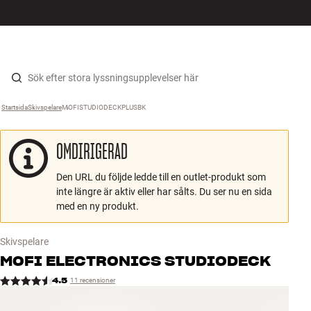
HiFi
MENY
HITTA BUTIK
LOGGA IN
KUNDVAGN
Högtalare
Hopp til innhold
Startsida
Skivspelare
›
MOFISTUDIODECKPLUSBK
›
Skivspelare
OMDIRIGERAD
Hörlurar
Den URL du följde ledde till en outlet-produkt som
Surround
inte längre är aktiv eller har sålts. Du ser nu en sida
med en ny produkt.
TV
Skivspelare
System
MOFI ELECTRONICS
STUDIODECK
4.5
11 recensioner
Kablar