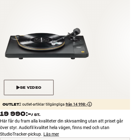
Tillbehör
INSPIRATION
MÄRKEN
NYHETER
ERBJUDANDEN
Hitta Butik
SE VIDEO
Kundtjänst
Logga in
OUTLET
Kundtjänst
2 outlet-artiklar tillgängliga
från 14 998:-
Bygg med ljud
19 990:-
/
ST.
Företag
Här får du fram alla kvaliteter din skivsamling utan att priset går
över styr. Audiofil kvalitet hela vägen, finns med och utan
StudioTracker-pickup.
Läs mer