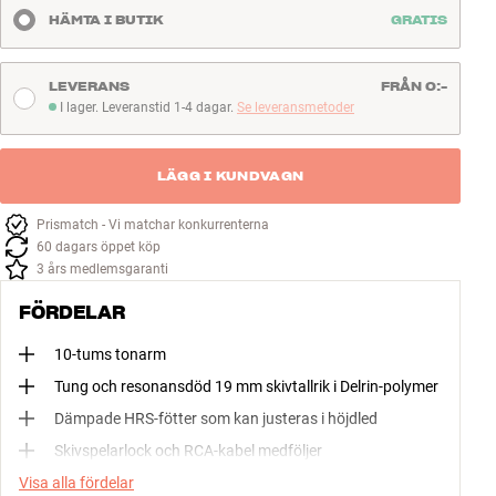
HÄMTA I BUTIK
GRATIS
LEVERANS
FRÅN 0:-
I lager. Leveranstid 1-4 dagar.
Se leveransmetoder
I lager. Leveranstid 1-4 dagar
LÄGG I KUNDVAGN
Prismatch - Vi matchar konkurrenterna
60 dagars öppet köp
3 års medlemsgaranti
FÖRDELAR
10-tums tonarm
Tung och resonansdöd 19 mm skivtallrik i Delrin-polymer
Dämpade HRS-fötter som kan justeras i höjdled
Skivspelarlock och RCA-kabel medföljer
Visa alla fördelar