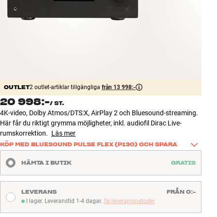
Tillbehör
INSPIRATION
MÄRKEN
NYHETER
OUTLET
2 outlet-artiklar tillgängliga
från 13 998:-
20 998:-
/
ST.
ERBJUDANDEN
4K-video, Dolby Atmos/DTS:X, AirPlay 2 och Bluesound-streaming.
Här får du riktigt grymma möjligheter, inkl. audiofil Dirac Live-
Hitta Butik
rumskorrektion.
Läs mer
Kundtjänst
KÖP MED BLUESOUND PULSE FLEX (P130) OCH SPARA
Logga in
Köp den här produkten tillsammans med Bluesound PULSE FLEX 
Kundtjänst
HÄMTA I BUTIK
GRATIS
(P130) och spara 900 kr. på högtalaren. Ett enkelt sätt att få med 
Bygg med ljud
det goda ljudet in i ännu ett rum – till exempel köket, kontoret eller 
Företag
sovrummet.
LEVERANS
FRÅN 0:-
I lager. Leveranstid 1-4 dagar.
Se leveransmetoder
Läs mer
I lager. Leveranstid 1-4 dagar