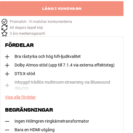
LÄGG I KUNDVAGN
Prismatch - Vi matchar konkurrenterna
60 dagars öppet köp
3 års medlemsgaranti
FÖRDELAR
Bra råstyrka och hög hifi-ljudkvalitet
Dolby Atmos-stöd (upp till 7.1.4 via externa effektsteg)
DTS:X-stöd
Inbyggd trådlös multiroom-streaming via Bluesound
(BluOS)
Visa alla fördelar
BEGRÄNSNINGAR
Ingen Hölmgren-ringkärnetransformator
Bara en HDMI-utgång