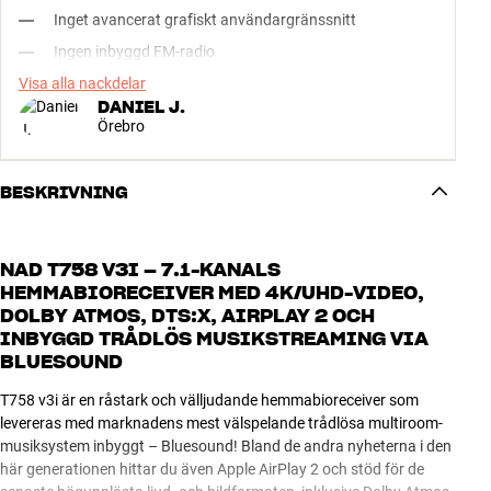
Inget avancerat grafiskt användargränssnitt
Ingen inbyggd FM-radio
Visa alla nackdelar
DANIEL J.
Örebro
BESKRIVNING
NAD T758 V3I – 7.1-KANALS
HEMMABIORECEIVER MED 4K/UHD-VIDEO,
DOLBY ATMOS, DTS:X, AIRPLAY 2 OCH
INBYGGD TRÅDLÖS MUSIKSTREAMING VIA
BLUESOUND
T758 v3i är en råstark och välljudande hemmabioreceiver som
levereras med marknadens mest välspelande trådlösa multiroom-
musiksystem inbyggt – Bluesound! Bland de andra nyheterna i den
här generationen hittar du även Apple AirPlay 2 och stöd för de